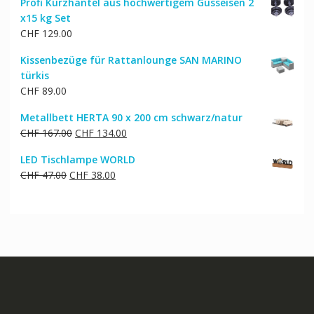
Profi Kurzhantel aus hochwertigem Gusseisen 2
x15 kg Set
CHF
129.00
Kissenbezüge für Rattanlounge SAN MARINO
türkis
CHF
89.00
Metallbett HERTA 90 x 200 cm schwarz/natur
Ursprünglicher
Aktueller
CHF
167.00
CHF
134.00
Preis
Preis
LED Tischlampe WORLD
war:
ist:
Ursprünglicher
Aktueller
CHF
47.00
CHF
38.00
CHF 167.00
CHF 134.00.
Preis
Preis
war:
ist:
CHF 47.00
CHF 38.00.