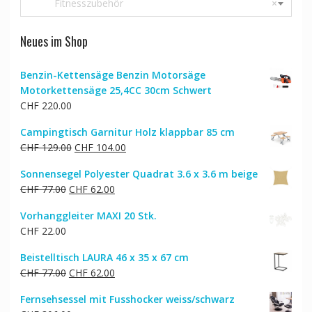
Fitnesszubehör
×
Neues im Shop
Benzin-Kettensäge Benzin Motorsäge
Motorkettensäge 25,4CC 30cm Schwert
CHF
220.00
Campingtisch Garnitur Holz klappbar 85 cm
Ursprünglicher
Aktueller
CHF
129.00
CHF
104.00
Preis
Preis
Sonnensegel Polyester Quadrat 3.6 x 3.6 m beige
war:
ist:
Ursprünglicher
Aktueller
CHF
77.00
CHF
62.00
CHF 129.00
CHF 104.00.
Preis
Preis
Vorhanggleiter MAXI 20 Stk.
war:
ist:
CHF
22.00
CHF 77.00
CHF 62.00.
Beistelltisch LAURA 46 x 35 x 67 cm
Ursprünglicher
Aktueller
CHF
77.00
CHF
62.00
Preis
Preis
Fernsehsessel mit Fusshocker weiss/schwarz
war:
ist: