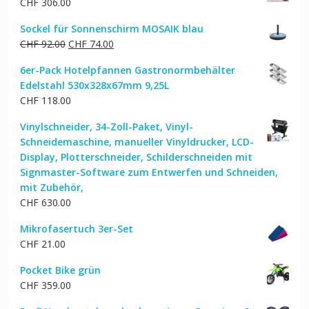
CHF
306.00
CHF 77.00
CHF 62.00.
Sockel für Sonnenschirm MOSAIK blau
Ursprünglicher
Aktueller
CHF
92.00
CHF
74.00
Preis
Preis
6er-Pack Hotelpfannen Gastronormbehälter
war:
ist:
Edelstahl 530x328x67mm 9,25L
CHF 92.00
CHF 74.00.
CHF
118.00
Vinylschneider, 34-Zoll-Paket, Vinyl-
Schneidemaschine, manueller Vinyldrucker, LCD-
Display, Plotterschneider, Schilderschneiden mit
Signmaster-Software zum Entwerfen und Schneiden,
mit Zubehör,
CHF
630.00
Mikrofasertuch 3er-Set
CHF
21.00
Pocket Bike grün
CHF
359.00