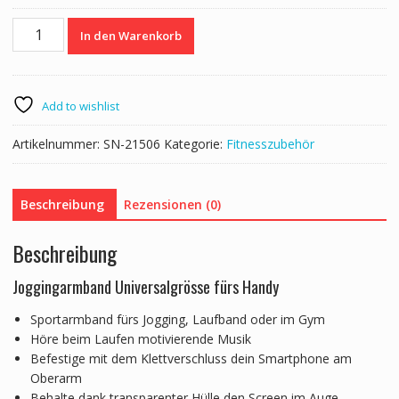
Sportarmband
In den Warenkorb
für
Smartphone
Universal
Menge
Add to wishlist
Artikelnummer:
SN-21506
Kategorie:
Fitnesszubehör
Beschreibung
Rezensionen (0)
Beschreibung
Joggingarmband Universalgrösse fürs Handy
Sportarmband fürs Jogging, Laufband oder im Gym
Höre beim Laufen motivierende Musik
Befestige mit dem Klettverschluss dein Smartphone am
Oberarm
Behalte dank transparenter Hülle den Screen im Auge