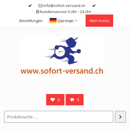
Skip
info@sofort-versand.ch
to
Kundenservice 0 Uhr - 24 Uhr
content
German
Bestellungen
Mein Konto
▼
0
0