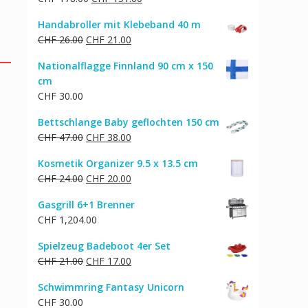
Preis
Preis
Handabroller mit Klebeband 40 m
war:
ist:
Ursprünglicher
Aktueller
CHF
26.00
CHF
21.00
CHF 178.00
CHF 151.00.
Preis
Preis
Nationalflagge Finnland 90 cm x 150
war:
ist:
cm
CHF 26.00
CHF 21.00.
CHF
30.00
Bettschlange Baby geflochten 150 cm
Ursprünglicher
Aktueller
CHF
47.00
CHF
38.00
Preis
Preis
Kosmetik Organizer 9.5 x 13.5 cm
war:
ist:
Ursprünglicher
Aktueller
CHF
24.00
CHF
20.00
CHF 47.00
CHF 38.00.
Preis
Preis
Gasgrill 6+1 Brenner
war:
ist:
CHF
1,204.00
CHF 24.00
CHF 20.00.
Spielzeug Badeboot 4er Set
Ursprünglicher
Aktueller
CHF
21.00
CHF
17.00
Preis
Preis
Schwimmring Fantasy Unicorn
war:
ist:
CHF
30.00
CHF 21.00
CHF 17.00.