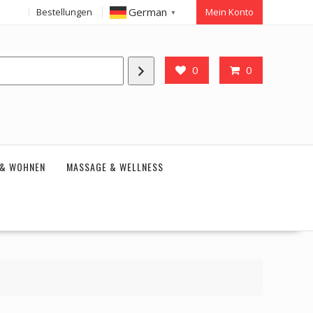
German
Bestellungen
Mein Konto
▼
0
0
 & WOHNEN
MASSAGE & WELLNESS