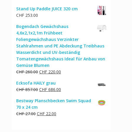
Stand Up Paddle JUICE 320 cm
CHF
253.00
Bogendach Gewächshaus
4,6x2,1x2,1m Frühbeet
Foliengewächshaus Verzinkter
Stahlrahmen und PE Abdeckung Treibhaus
Wasserdicht und UV-beständig
Tomatengewächshaus Ideal für Anbau von
Gemüse Blumen
Ursprünglicher
Aktueller
CHF
260.00
CHF
220.00
Preis
Preis
Ecksofa HAILY grau
war:
ist:
Ursprünglicher
Aktueller
CHF
857.00
CHF
686.00
CHF 260.00
CHF 220.00.
Preis
Preis
Bestway Planschbecken Swim Squad
war:
ist:
70 x 24 cm
CHF 857.00
CHF 686.00.
Ursprünglicher
Aktueller
CHF
27.00
CHF
22.00
Preis
Preis
war:
ist: