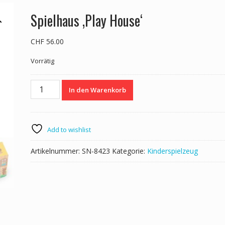
Spielhaus ‚Play House‘
CHF
56.00
Vorrätig
Spielhaus
In den Warenkorb
'Play
House'
Menge
Add to wishlist
Artikelnummer:
SN-8423
Kategorie:
Kinderspielzeug