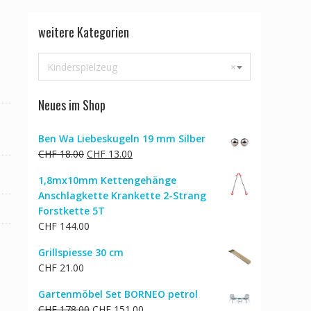
weitere Kategorien
Kinderspielzeug
×
Neues im Shop
Ben Wa Liebeskugeln 19 mm Silber
Ursprünglicher
Aktueller
CHF
18.00
CHF
13.00
Preis
Preis
1,8mx10mm Kettengehänge
war:
ist:
Anschlagkette Krankette 2-Strang
CHF 18.00
CHF 13.00.
Forstkette 5T
CHF
144.00
Grillspiesse 30 cm
CHF
21.00
Gartenmöbel Set BORNEO petrol
Ursprünglicher
Aktueller
CHF
178.00
CHF
151.00