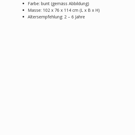
Farbe: bunt (gemäss Abbildung)
Masse: 102 x 76 x 114 cm (L x B x H)
Altersempfehlung: 2 – 6 Jahre