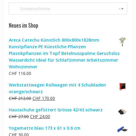
Sonnenschirme
×
Neues im Shop
Areca Catechu Künstlich 800x800x1828mm
Kunstpflanze PE Künstliche Pflanzen
Plastikpflanzen im Topf Betelnusspalme Geruchslos
Wasserdicht Ideal für Schlafzimmer Arbeitszimmer
Wohnzimmer
CHF
116.00
Werkstattwagen Rollwagen mit 4 Schubladen
orange/schwarz
Ursprünglicher
Aktueller
CHF
212.00
CHF
170.00
Preis
Preis
Hausschuhe gefüttert Grösse 42/43 schwarz
war:
ist:
Ursprünglicher
Aktueller
CHF
27.00
CHF
24.00
CHF 212.00
CHF 170.00.
Preis
Preis
Yogamatte blau 173 x 61 x 0.6 cm
war:
ist:
CHF
30.00