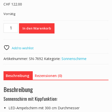
CHF
122.00
Vorrätig
Sonnenschirm
In den Warenkorb
mit
LED
300
cm
Add to wishlist
grün
Menge
Artikelnummer:
SN-7692
Kategorie:
Sonnenschirme
Beschreibung
Rezensionen (0)
Beschreibung
Sonnenschirm mit Kippfunktion:
LED-Ampelschirm mit 300 cm Durchmesser