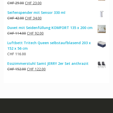
Ursprünglicher
Aktueller
CHF
29.00
CHF
23.00
CHF 27.00
CHF 22.00.
Preis
Preis
Seifenspender mit Sensor 330 ml
war:
ist:
Ursprünglicher
Aktueller
CHF
42.00
CHF
34.00
CHF 29.00
CHF 23.00.
Preis
Preis
Duvet mit Seidenfüllung KOMFORT 135 x 200 cm
war:
ist:
Ursprünglicher
Aktueller
CHF
114.00
CHF
92.00
CHF 42.00
CHF 34.00.
Preis
Preis
Luftbett Tritech Queen selbstaufblasend 203 x
war:
ist:
152 x 56 cm
CHF 114.00
CHF 92.00.
CHF
116.00
Esszimmerstuhl Samt JERRY 2er Set anthrazit
Ursprünglicher
Aktueller
CHF
152.00
CHF
122.00
Preis
Preis
war:
ist:
CHF 152.00
CHF 122.00.