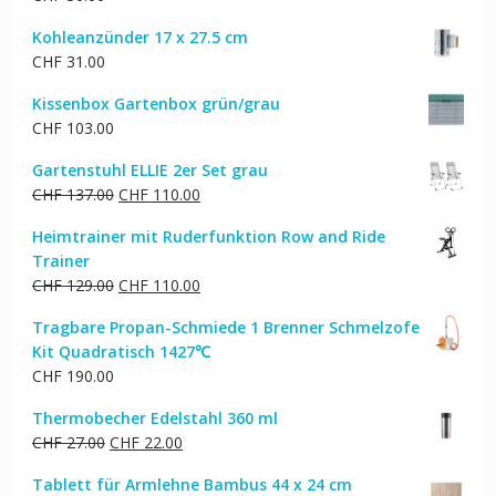
CHF 27.00
CHF 24.00.
Kohleanzünder 17 x 27.5 cm
CHF
31.00
Kissenbox Gartenbox grün/grau
CHF
103.00
Gartenstuhl ELLIE 2er Set grau
Ursprünglicher
Aktueller
CHF
137.00
CHF
110.00
Preis
Preis
Heimtrainer mit Ruderfunktion Row and Ride
war:
ist:
Trainer
CHF 137.00
CHF 110.00.
Ursprünglicher
Aktueller
CHF
129.00
CHF
110.00
Preis
Preis
Tragbare Propan-Schmiede 1 Brenner Schmelzofe
war:
ist:
Kit Quadratisch 1427℃
CHF 129.00
CHF 110.00.
CHF
190.00
Thermobecher Edelstahl 360 ml
Ursprünglicher
Aktueller
CHF
27.00
CHF
22.00
Preis
Preis
Tablett für Armlehne Bambus 44 x 24 cm
war:
ist: