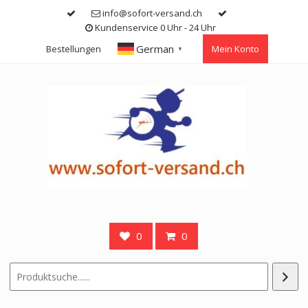
Skip
info@sofort-versand.ch
to
Kundenservice 0 Uhr - 24 Uhr
content
German
Bestellungen
Mein Konto
▼
0
0