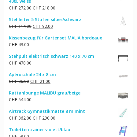
400L weiss
CHF 62.00
CHF 50.00.
Ursprünglicher
Aktueller
CHF
272.00
CHF
218.00
Preis
Preis
Stehleiter 5 Stufen silber/schwarz
war:
ist:
Ursprünglicher
Aktueller
CHF
114.00
CHF
92.00
CHF 272.00
CHF 218.00.
Preis
Preis
Kissenbezug für Gartenset MALIA bordeaux
war:
ist:
CHF
43.00
CHF 114.00
CHF 92.00.
Stehpult elektrisch schwarz 140 x 70 cm
CHF
478.00
Apéroschale 24 x 8 cm
Ursprünglicher
Aktueller
CHF
26.00
CHF
21.00
Preis
Preis
Rattanlounge MALIBU grau/beige
war:
ist:
CHF
544.00
CHF 26.00
CHF 21.00.
Airtrack Gymnastikmatte 8 m mint
Ursprünglicher
Aktueller
CHF
362.00
CHF
290.00
Preis
Preis
Toilettentrainer violett/blau
war:
ist:
CHF
59.00