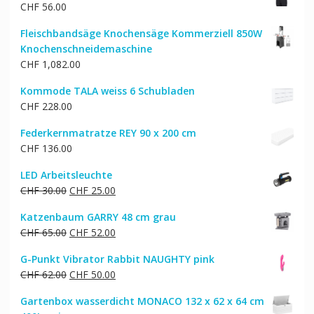
CHF
56.00
Fleischbandsäge Knochensäge Kommerziell 850W
Knochenschneidemaschine
CHF
1,082.00
Kommode TALA weiss 6 Schubladen
CHF
228.00
Federkernmatratze REY 90 x 200 cm
CHF
136.00
LED Arbeitsleuchte
Ursprünglicher
Aktueller
CHF
30.00
CHF
25.00
Preis
Preis
Katzenbaum GARRY 48 cm grau
war:
ist:
Ursprünglicher
Aktueller
CHF
65.00
CHF
52.00
CHF 30.00
CHF 25.00.
Preis
Preis
G-Punkt Vibrator Rabbit NAUGHTY pink
war:
ist:
Ursprünglicher
Aktueller
CHF
62.00
CHF
50.00
CHF 65.00
CHF 52.00.
Preis
Preis
Gartenbox wasserdicht MONACO 132 x 62 x 64 cm
war:
ist: