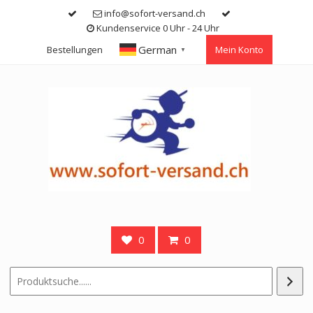
Skip
info@sofort-versand.ch
to
Kundenservice 0 Uhr - 24 Uhr
content
German
Bestellungen
Mein Konto
▼
0
0