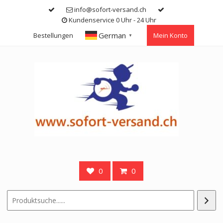
Skip
info@sofort-versand.ch
to
Kundenservice 0 Uhr - 24 Uhr
content
German
Bestellungen
Mein Konto
▼
0
0