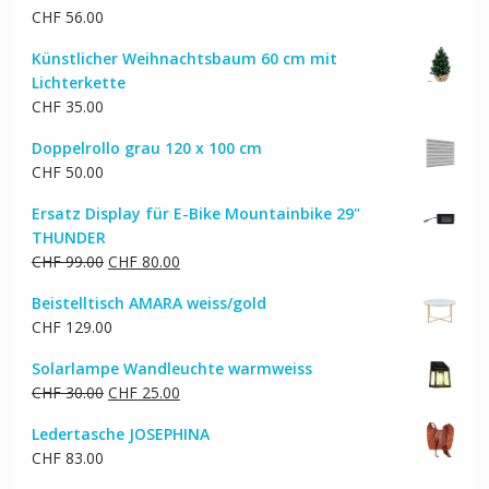
CHF
56.00
Künstlicher Weihnachtsbaum 60 cm mit
Lichterkette
CHF
35.00
Doppelrollo grau 120 x 100 cm
CHF
50.00
Ersatz Display für E-Bike Mountainbike 29"
THUNDER
Ursprünglicher
Aktueller
CHF
99.00
CHF
80.00
Preis
Preis
Beistelltisch AMARA weiss/gold
war:
ist:
CHF
129.00
CHF 99.00
CHF 80.00.
Solarlampe Wandleuchte warmweiss
Ursprünglicher
Aktueller
CHF
30.00
CHF
25.00
Preis
Preis
Ledertasche JOSEPHINA
war:
ist:
CHF
83.00
CHF 30.00
CHF 25.00.