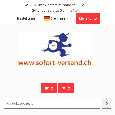
Skip
info@sofort-versand.ch
to
Kundenservice 0 Uhr - 24 Uhr
content
German
Bestellungen
Mein Konto
▼
0
0