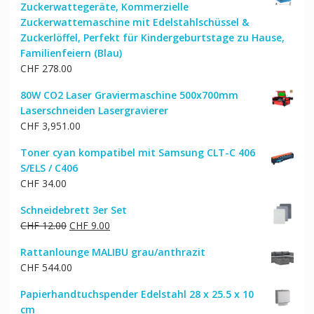
Zuckerwattegeräte, Kommerzielle
CHF 140.00
CHF 118.00.
Zuckerwattemaschine mit Edelstahlschüssel &
Zuckerlöffel, Perfekt für Kindergeburtstage zu Hause,
Familienfeiern (Blau)
CHF
278.00
80W CO2 Laser Graviermaschine 500x700mm
Laserschneiden Lasergravierer
CHF
3,951.00
Toner cyan kompatibel mit Samsung CLT-C 406
S/ELS / C406
CHF
34.00
Schneidebrett 3er Set
Ursprünglicher
Aktueller
CHF
12.00
CHF
9.00
Preis
Preis
Rattanlounge MALIBU grau/anthrazit
war:
ist:
CHF
544.00
CHF 12.00
CHF 9.00.
Papierhandtuchspender Edelstahl 28 x 25.5 x 10
cm