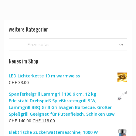
weitere Kategorien
Einzelsofas
×
Neues im Shop
LED Lichterkette 10 m warmweiss
CHF
33.00
Spanferkelgrill Lammgrill 100,6 cm, 12 kg
Edelstahl Drehspieß Spießbratengrill 9 W,
Lammgrill BBQ Grill Grillwagen Barbecue, Großer
Spießgrill Geeignet für Putenfleisch, Schinken usw.
Ursprünglicher
Aktueller
CHF
140.00
CHF
118.00
Preis
Preis
Elektrische Zuckerwattemaschine, 1000 W
war:
ist: