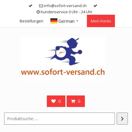
Skip
info@sofort-versand.ch
to
Kundenservice 0 Uhr - 24 Uhr
content
German
Bestellungen
Mein Konto
▼
0
0