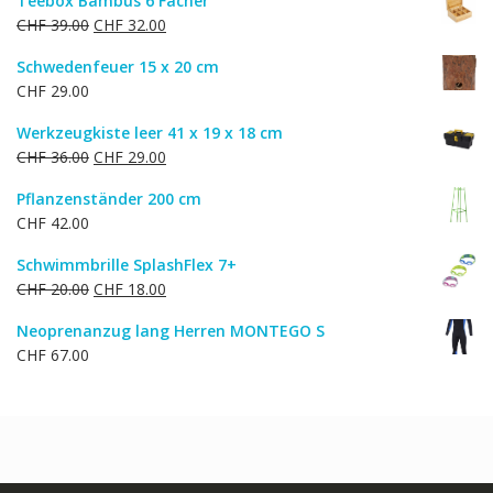
Teebox Bambus 6 Fächer
war:
ist:
Ursprünglicher
Aktueller
CHF
39.00
CHF
32.00
CHF 77.00
CHF 62.00.
Preis
Preis
Schwedenfeuer 15 x 20 cm
war:
ist:
CHF
29.00
CHF 39.00
CHF 32.00.
Werkzeugkiste leer 41 x 19 x 18 cm
Ursprünglicher
Aktueller
CHF
36.00
CHF
29.00
Preis
Preis
Pflanzenständer 200 cm
war:
ist:
CHF
42.00
CHF 36.00
CHF 29.00.
Schwimmbrille SplashFlex 7+
Ursprünglicher
Aktueller
CHF
20.00
CHF
18.00
Preis
Preis
Neoprenanzug lang Herren MONTEGO S
war:
ist:
CHF
67.00
CHF 20.00
CHF 18.00.