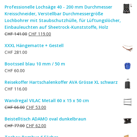
Professionelle Lochsäge 40 - 200 mm Durchmesser
Kreisschneider, Verstellbar Durchmessergröße
Lochbohrer mit Staubschutzhülle, für Lüftungslöcher,
Einbauleuchten auf Sheetrock-Kunststoffe, Holz
Ursprünglicher
Aktueller
CHF
141.00
CHF
119.00
Preis
Preis
XXXL Hängematte + Gestell
war:
ist:
CHF
281.00
CHF 141.00
CHF 119.00.
Bootsseil blau 10 mm / 50 m
CHF
60.00
Reisekoffer Hartschalenkoffer AVA Grösse XL schwarz
CHF
116.00
Wandregal VILAC Metall 60 x 15 x 50 cm
Ursprünglicher
Aktueller
CHF
66.00
CHF
53.00
Preis
Preis
Beistelltisch ADAMO oval dunkelbraun
war:
ist:
Ursprünglicher
Aktueller
CHF
77.00
CHF
62.00
CHF 66.00
CHF 53.00.
Preis
Preis