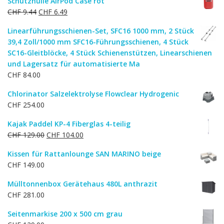
Schutzhülle AirPod Case rot
Ursprünglicher
Aktueller
CHF
9.44
CHF
6.49
Preis
Preis
Linearführungsschienen-Set, SFC16 1000 mm, 2 Stück
war:
ist:
39,4 Zoll/1000 mm SFC16-Führungsschienen, 4 Stück
CHF 9.44
CHF 6.49.
SC16-Gleitblöcke, 4 Stück Schienenstützen, Linearschienen
und Lagersatz für automatisierte Ma
CHF
84.00
Chlorinator Salzelektrolyse Flowclear Hydrogenic
CHF
254.00
Kajak Paddel KP-4 Fiberglas 4-teilig
Ursprünglicher
Aktueller
CHF
129.00
CHF
104.00
Preis
Preis
Kissen für Rattanlounge SAN MARINO beige
war:
ist:
CHF
149.00
CHF 129.00
CHF 104.00.
Mülltonnenbox Gerätehaus 480L anthrazit
CHF
281.00
Seitenmarkise 200 x 500 cm grau