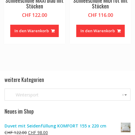
Schneeschuhe MAXI blau mit
Schneeschuhe MIDI rot mit
Stöcken
Stöcken
CHF
122.00
CHF
116.00
In den Warenkorb
In den Warenkorb
weitere Kategorien
Wintersport
×
Neues im Shop
Duvet mit Seidenfüllung KOMFORT 155 x 220 cm
Ursprünglicher
Aktueller
CHF
122.00
CHF
98.00