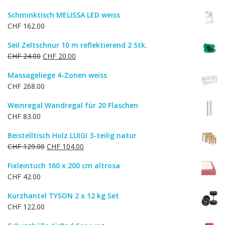
Preis
Preis
Schminktisch MELISSA LED weiss
war:
ist:
CHF
162.00
CHF 122.00
CHF 98.00.
Seil Zeltschnur 10 m reflektierend 2 Stk.
Ursprünglicher
Aktueller
CHF
24.00
CHF
20.00
Preis
Preis
Massageliege 4-Zonen weiss
war:
ist:
CHF
268.00
CHF 24.00
CHF 20.00.
Weinregal Wandregal für 20 Flaschen
CHF
83.00
Beistelltisch Holz LUIGI 3-teilig natur
Ursprünglicher
Aktueller
CHF
129.00
CHF
104.00
Preis
Preis
Fixleintuch 160 x 200 cm altrosa
war:
ist:
CHF
42.00
CHF 129.00
CHF 104.00.
Kurzhantel TYSON 2 x 12 kg Set
CHF
122.00