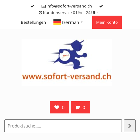
Skip
info@sofort-versand.ch
to
Kundenservice 0 Uhr - 24 Uhr
content
German
Bestellungen
Mein Konto
▼
0
0