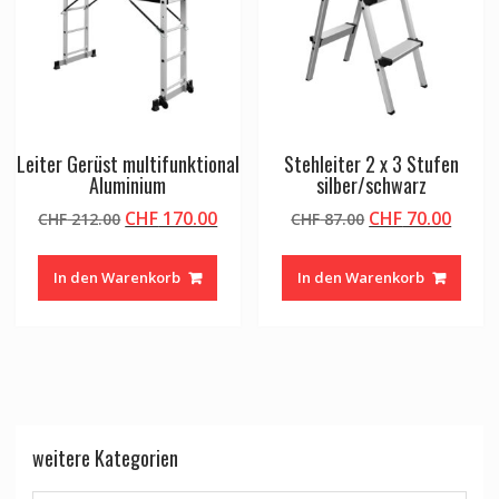
Leiter Gerüst multifunktional
Stehleiter 2 x 3 Stufen
Aluminium
silber/schwarz
Ursprünglicher
Aktueller
Ursprünglicher
Aktue
CHF
170.00
CHF
70.00
CHF
212.00
CHF
87.00
Preis
Preis
Preis
Preis
war:
ist:
war:
ist:
In den Warenkorb
In den Warenkorb
CHF 212.00
CHF 170.00.
CHF 87.00
CHF 7
weitere Kategorien