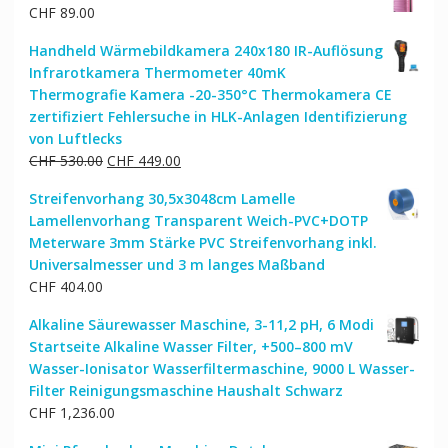
CHF
89.00
Handheld Wärmebildkamera 240x180 IR-Auflösung
Infrarotkamera Thermometer 40mK
Thermografie Kamera -20-350°C Thermokamera CE
zertifiziert Fehlersuche in HLK-Anlagen Identifizierung
von Luftlecks
Ursprünglicher
Aktueller
CHF
530.00
CHF
449.00
Preis
Preis
Streifenvorhang 30,5x3048cm Lamelle
war:
ist:
Lamellenvorhang Transparent Weich-PVC+DOTP
CHF 530.00
CHF 449.00.
Meterware 3mm Stärke PVC Streifenvorhang inkl.
Universalmesser und 3 m langes Maßband
CHF
404.00
Alkaline Säurewasser Maschine, 3-11,2 pH, 6 Modi
Startseite Alkaline Wasser Filter, +500–800 mV
Wasser-Ionisator Wasserfiltermaschine, 9000 L Wasser-
Filter Reinigungsmaschine Haushalt Schwarz
CHF
1,236.00