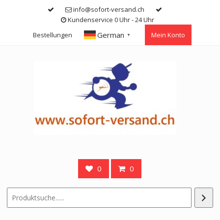
Skip
info@sofort-versand.ch
to
Kundenservice 0 Uhr - 24 Uhr
content
German
Bestellungen
Mein Konto
▼
0
0