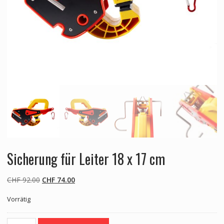
Sicherung für Leiter 18 x 17 cm
Ursprünglicher
Aktueller
CHF
92.00
CHF
74.00
Preis
Preis
Vorrätig
war:
ist:
CHF 92.00
CHF 74.00.
Sicherung