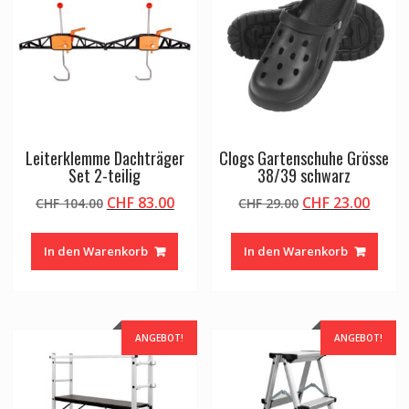
Leiterklemme Dachträger
Clogs Gartenschuhe Grösse
Set 2-teilig
38/39 schwarz
Ursprünglicher
Aktueller
Ursprünglicher
Aktue
CHF
83.00
CHF
23.00
CHF
104.00
CHF
29.00
Preis
Preis
Preis
Preis
war:
ist:
war:
ist:
In den Warenkorb
In den Warenkorb
CHF 104.00
CHF 83.00.
CHF 29.00
CHF 2
ANGEBOT!
ANGEBOT!