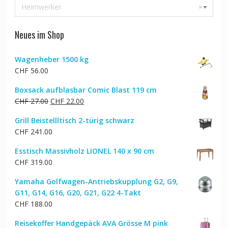
Heimwerker
×
Neues im Shop
Wagenheber 1500 kg
CHF
56.00
Boxsack aufblasbar Comic Blast 119 cm
Ursprünglicher
Aktueller
CHF
27.00
CHF
22.00
Preis
Preis
Grill Beistellltisch 2-türig schwarz
war:
ist:
CHF
241.00
CHF 27.00
CHF 22.00.
Esstisch Massivholz LIONEL 140 x 90 cm
CHF
319.00
Yamaha Golfwagen-Antriebskupplung G2, G9,
G11, G14, G16, G20, G21, G22 4-Takt
CHF
188.00
Reisekoffer Handgepäck AVA Grösse M pink