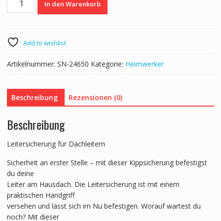
In den Warenkorb
für
Leiter
18
x
Add to wishlist
17
cm
Artikelnummer:
SN-24650
Kategorie:
Heimwerker
Menge
Beschreibung
Rezensionen (0)
Beschreibung
Leitersicherung für Dachleitern
Sicherheit an erster Stelle – mit dieser Kippsicherung befestigst
du deine
Leiter am Hausdach. Die Leitersicherung ist mit einem
praktischen Handgriff
versehen und lässt sich im Nu befestigen. Worauf wartest du
noch? Mit dieser