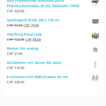
Mini Pfannkuchen Maschine Dutch
Pfannkuchenmaker 50 Stk. Edelstahl 1700W
CHF
320.00
Spielteppich ROAD 200 x 140 cm
Ursprünglicher
Aktueller
CHF
92.00
CHF
74.00
Preis
Preis
Hüpfburg Royal Leap
war:
ist:
Ursprünglicher
Aktueller
CHF
122.00
CHF
98.00
CHF 92.00
CHF 74.00.
Preis
Preis
Wecker Uhr analog
war:
ist:
CHF
27.00
CHF 122.00
CHF 98.00.
Abfalleimer mit Sensor 60L weiss
CHF
116.00
Esszimmerstuhl AMELIA weiss 4er Set
CHF
228.00