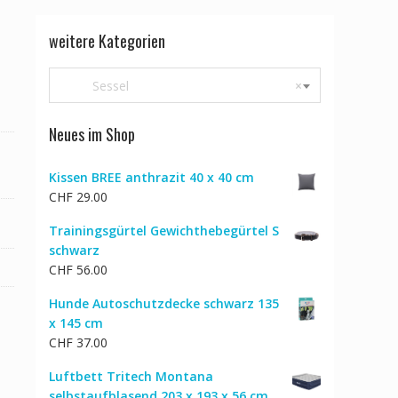
weitere Kategorien
Sessel
×
Neues im Shop
Kissen BREE anthrazit 40 x 40 cm
CHF
29.00
Trainingsgürtel Gewichthebegürtel S
schwarz
CHF
56.00
Hunde Autoschutzdecke schwarz 135
x 145 cm
CHF
37.00
Luftbett Tritech Montana
selbstaufblasend 203 x 193 x 56 cm