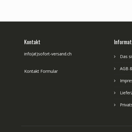
Kontakt
Informat
info(at)sofort-versand.ch
Das si
AGB &
Kontakt Formular
Impre
Liefer
Priva