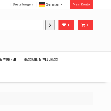
German
Bestellungen
Mein Konto
▼
0
0
 & WOHNEN
MASSAGE & WELLNESS