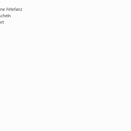
ne Firlefanz
scheln
ort