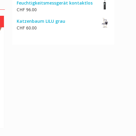
Feuchtigkeitsmessgerät kontaktlos
CHF
96.00
Katzenbaum LILU grau
CHF
60.00
icher
Aktueller
Preis
ist:
4
CHF 82.39.