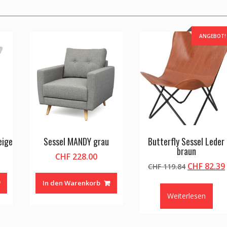
ANGEBOT!
eige
Sessel MANDY grau
Butterfly Sessel Leder
braun
CHF
228.00
Ursprüngl
CHF
82.39
CHF
119.84
Preis
In den Warenkorb
war:
Weiterlesen
CHF 119.8