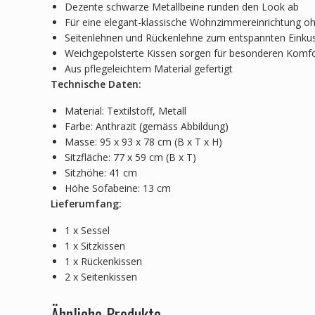
Dezente schwarze Metallbeine runden den Look ab
Für eine elegant-klassische Wohnzimmereinrichtung oh
Seitenlehnen und Rückenlehne zum entspannten Einku
Weichgepolsterte Kissen sorgen für besonderen Komf
Aus pflegeleichtem Material gefertigt
Technische Daten:
Material: Textilstoff, Metall
Farbe: Anthrazit (gemäss Abbildung)
Masse: 95 x 93 x 78 cm (B x T x H)
Sitzfläche: 77 x 59 cm (B x T)
Sitzhöhe: 41 cm
Höhe Sofabeine: 13 cm
Lieferumfang:
1 x Sessel
1 x Sitzkissen
1 x Rückenkissen
2 x Seitenkissen
Ähnliche Produkte