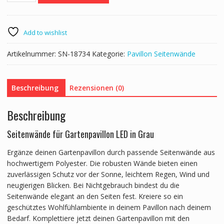
Gartenpavillon
LED
3
Add to wishlist
x
4
Artikelnummer:
SN-18734
Kategorie:
Pavillon Seitenwände
m
grau
6
Beschreibung
Rezensionen (0)
Stk.
Menge
Beschreibung
Seitenwände für Gartenpavillon LED in Grau
Ergänze deinen Gartenpavillon durch passende Seitenwände aus
hochwertigem Polyester. Die robusten Wände bieten einen
zuverlässigen Schutz vor der Sonne, leichtem Regen, Wind und
neugierigen Blicken. Bei Nichtgebrauch bindest du die
Seitenwände elegant an den Seiten fest. Kreiere so ein
geschütztes Wohlfühlambiente in deinem Pavillon nach deinem
Bedarf. Komplettiere jetzt deinen Gartenpavillon mit den