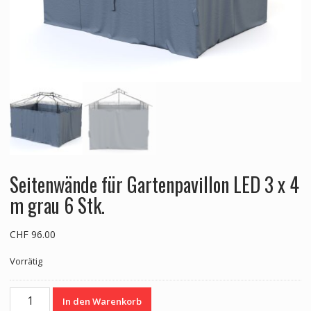
Seitenwände für Gartenpavillon LED 3 x 4
m grau 6 Stk.
CHF
96.00
Vorrätig
Seitenwände
In den Warenkorb
für