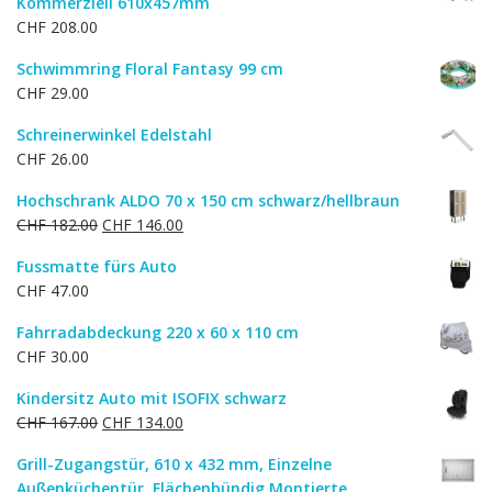
Kommerziell 610x457mm
CHF
208.00
Schwimmring Floral Fantasy 99 cm
CHF
29.00
Schreinerwinkel Edelstahl
CHF
26.00
Hochschrank ALDO 70 x 150 cm schwarz/hellbraun
Ursprünglicher
Aktueller
CHF
182.00
CHF
146.00
Preis
Preis
Fussmatte fürs Auto
war:
ist:
CHF
47.00
CHF 182.00
CHF 146.00.
Fahrradabdeckung 220 x 60 x 110 cm
CHF
30.00
Kindersitz Auto mit ISOFIX schwarz
Ursprünglicher
Aktueller
CHF
167.00
CHF
134.00
Preis
Preis
Grill-Zugangstür, 610 x 432 mm, Einzelne
war:
ist:
Außenküchentür, Flächenbündig Montierte