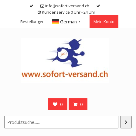
Skip
info@sofort-versand.ch
to
Kundenservice 0 Uhr - 24 Uhr
content
German
Bestellungen
Mein Konto
▼
0
0