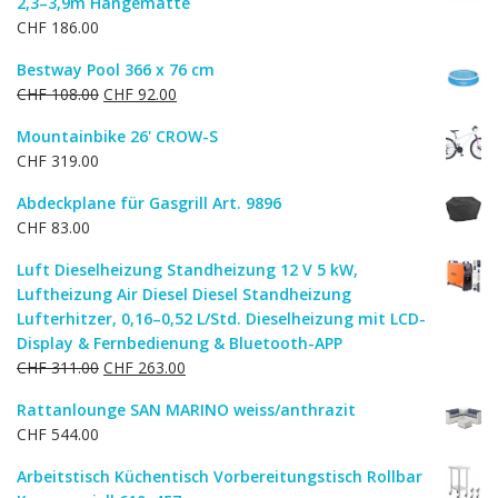
2,3–3,9m Hängematte
CHF
186.00
Bestway Pool 366 x 76 cm
Ursprünglicher
Aktueller
CHF
108.00
CHF
92.00
Preis
Preis
Mountainbike 26' CROW-S
war:
ist:
CHF
319.00
CHF 108.00
CHF 92.00.
Abdeckplane für Gasgrill Art. 9896
CHF
83.00
Luft Dieselheizung Standheizung 12 V 5 kW,
Luftheizung Air Diesel Diesel Standheizung
Lufterhitzer, 0,16–0,52 L/Std. Dieselheizung mit LCD-
Display & Fernbedienung & Bluetooth-APP
Ursprünglicher
Aktueller
CHF
311.00
CHF
263.00
Preis
Preis
Rattanlounge SAN MARINO weiss/anthrazit
war:
ist:
CHF
544.00
CHF 311.00
CHF 263.00.
Arbeitstisch Küchentisch Vorbereitungstisch Rollbar