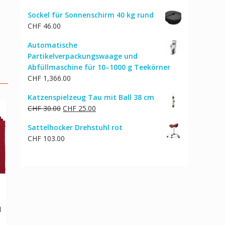
Preis
Preis
Sockel für Sonnenschirm 40 kg rund
war:
ist:
CHF
46.00
CHF 317.00
CHF 254.00.
Automatische
Partikelverpackungswaage und
Abfüllmaschine für 10–1000 g Teekörner
CHF
1,366.00
Katzenspielzeug Tau mit Ball 38 cm
Ursprünglicher
Aktueller
CHF
30.00
CHF
25.00
Preis
Preis
Sattelhocker Drehstuhl rot
war:
ist:
CHF
103.00
CHF 30.00
CHF 25.00.
m