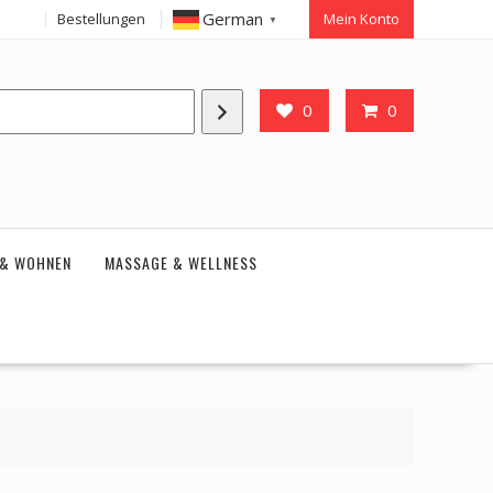
German
Bestellungen
Mein Konto
▼
0
0
 & WOHNEN
MASSAGE & WELLNESS