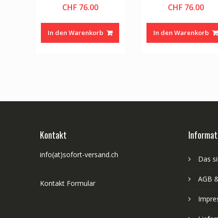
CHF
76.00
CHF
76.00
In den Warenkorb
In den Warenkorb
Kontakt
Informat
info(at)sofort-versand.ch
Das si
AGB &
Kontakt Formular
Impre