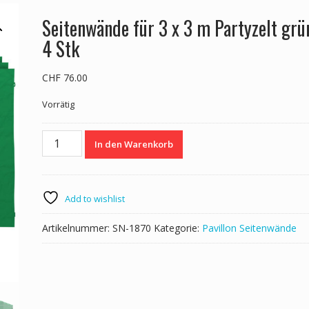
Seitenwände für 3 x 3 m Partyzelt grü
4 Stk
CHF
76.00
Vorrätig
Seitenwände
In den Warenkorb
für
3
x
3
Add to wishlist
m
Partyzelt
Artikelnummer:
SN-1870
Kategorie:
Pavillon Seitenwände
grün
4
Stk
Menge