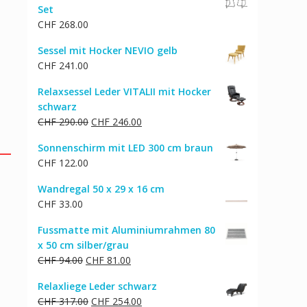
Set
CHF 36.00
CHF 29.00.
CHF
268.00
Sessel mit Hocker NEVIO gelb
CHF
241.00
Relaxsessel Leder VITALII mit Hocker
schwarz
Ursprünglicher
Aktueller
CHF
290.00
CHF
246.00
Preis
Preis
Sonnenschirm mit LED 300 cm braun
war:
ist:
CHF
122.00
CHF 290.00
CHF 246.00.
Wandregal 50 x 29 x 16 cm
CHF
33.00
Fussmatte mit Aluminiumrahmen 80
x 50 cm silber/grau
Ursprünglicher
Aktueller
CHF
94.00
CHF
81.00
Preis
Preis
Relaxliege Leder schwarz
war:
ist:
Ursprünglicher
Aktueller
CHF
317.00
CHF
254.00
CHF 94.00
CHF 81.00.