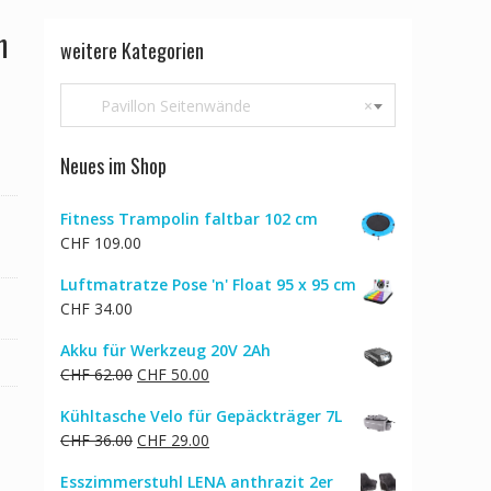
n
weitere Kategorien
Pavillon Seitenwände
×
Neues im Shop
Fitness Trampolin faltbar 102 cm
CHF
109.00
Luftmatratze Pose 'n' Float 95 x 95 cm
CHF
34.00
Akku für Werkzeug 20V 2Ah
Ursprünglicher
Aktueller
CHF
62.00
CHF
50.00
Preis
Preis
Kühltasche Velo für Gepäckträger 7L
war:
ist:
Ursprünglicher
Aktueller
CHF
36.00
CHF
29.00
CHF 62.00
CHF 50.00.
Preis
Preis
Esszimmerstuhl LENA anthrazit 2er
war:
ist: