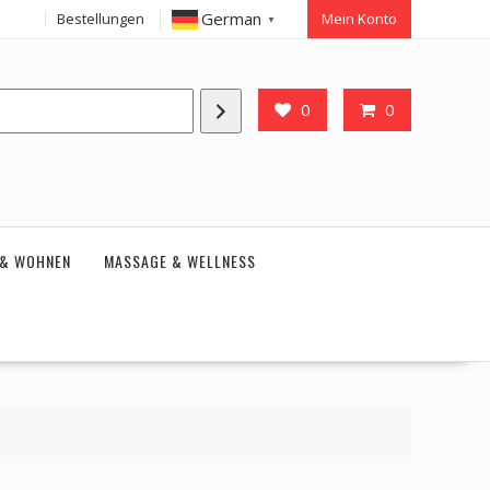
German
Bestellungen
Mein Konto
▼
0
0
 & WOHNEN
MASSAGE & WELLNESS