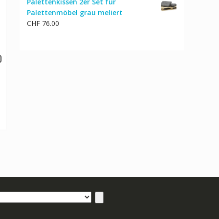
Palettenkissen 2er Set für
Palettenmöbel grau meliert
CHF
76.00
0