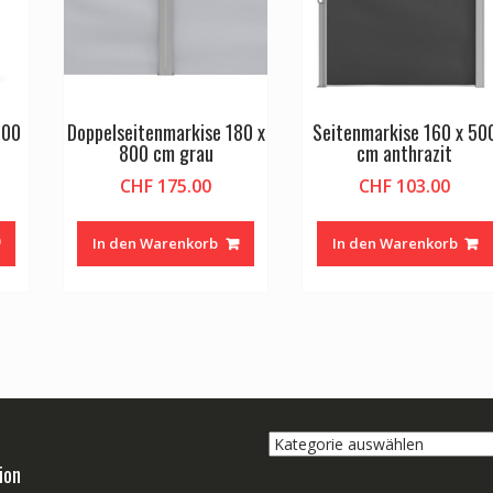
500
Doppelseitenmarkise 180 x
Seitenmarkise 160 x 50
800 cm grau
cm anthrazit
CHF
175.00
CHF
103.00
In den Warenkorb
In den Warenkorb
Kategorie
auswählen
ion