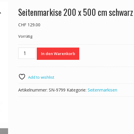
Seitenmarkise 200 x 500 cm schwarz
CHF
129.00
Vorrätig
Seitenmarkise
In den Warenkorb
200
x
500
cm
Add to wishlist
schwarz
Menge
Artikelnummer:
SN-9799
Kategorie:
Seitenmarkisen