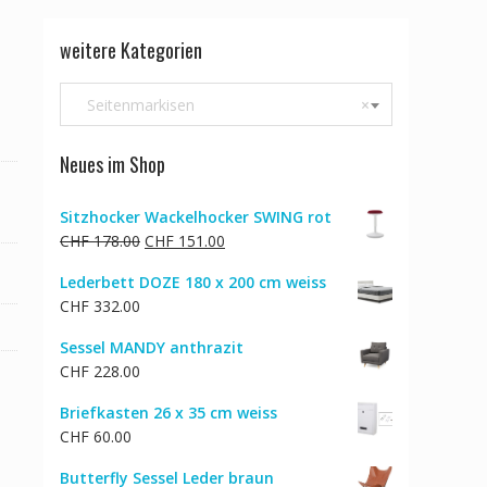
weitere Kategorien
Seitenmarkisen
×
Neues im Shop
Sitzhocker Wackelhocker SWING rot
Ursprünglicher
Aktueller
CHF
178.00
CHF
151.00
Preis
Preis
Lederbett DOZE 180 x 200 cm weiss
war:
ist:
CHF
332.00
CHF 178.00
CHF 151.00.
Sessel MANDY anthrazit
CHF
228.00
Briefkasten 26 x 35 cm weiss
CHF
60.00
Butterfly Sessel Leder braun