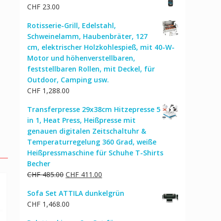
CHF
23.00
Rotisserie-Grill, Edelstahl,
Schweinelamm, Haubenbräter, 127
cm, elektrischer Holzkohlespieß, mit 40-W-
Motor und höhenverstellbaren,
feststellbaren Rollen, mit Deckel, für
Outdoor, Camping usw.
CHF
1,288.00
Transferpresse 29x38cm Hitzepresse 5
in 1, Heat Press, Heißpresse mit
genauen digitalen Zeitschaltuhr &
Temperaturregelung 360 Grad, weiße
Heißpressmaschine für Schuhe T-Shirts
Becher
Ursprünglicher
Aktueller
CHF
485.00
CHF
411.00
Preis
Preis
Sofa Set ATTILA dunkelgrün
war:
ist:
CHF
1,468.00
CHF 485.00
CHF 411.00.