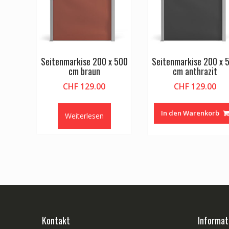
Seitenmarkise 200 x 500
Seitenmarkise 200 x 
cm braun
cm anthrazit
CHF
129.00
CHF
129.00
In den Warenkorb
Weiterlesen
Kontakt
Informat