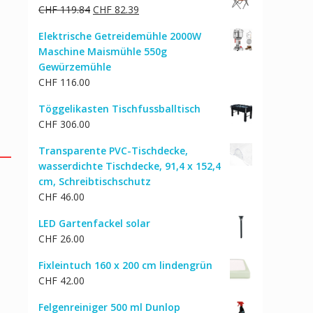
Ursprünglicher
Aktueller
CHF
119.84
CHF
82.39
Preis
Preis
Elektrische Getreidemühle 2000W
war:
ist:
Maschine Maismühle 550g
CHF 119.84
CHF 82.39.
Gewürzemühle
CHF
116.00
Töggelikasten Tischfussballtisch
CHF
306.00
Transparente PVC-Tischdecke,
wasserdichte Tischdecke, 91,4 x 152,4
cm, Schreibtischschutz
CHF
46.00
LED Gartenfackel solar
CHF
26.00
Fixleintuch 160 x 200 cm lindengrün
CHF
42.00
Felgenreiniger 500 ml Dunlop