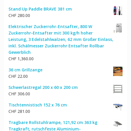
Preis
Preis
Stand Up Paddle BRAVE 381 cm
war:
ist:
CHF
280.00
CHF 41.00
CHF 33.00.
Elektrischer Zuckerrohr-Entsafter, 800 W
Zuckerrohr-Entsafter mit 300 kg/h hoher
Leistung, 3 Edelstahlwalzen, 62 mm Großer Einlass,
inkl. Schälmesser Zuckerrohr Entsafter Rollbar
Gewerblich
CHF
1,360.00
36 cm Grillzange
CHF
22.00
Schwerlastregal 200 x 60 x 200 cm
CHF
306.00
Tischtennistisch 152 x 76 cm
CHF
281.00
Tragbare Rollstuhlrampe, 121,92 cm 363 kg
Tragkraft, rutschfeste Aluminium-