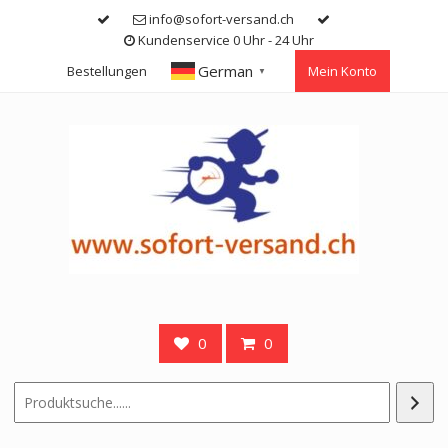
Skip
info@sofort-versand.ch
to
Kundenservice 0 Uhr - 24 Uhr
content
German
Bestellungen
Mein Konto
▼
0
0