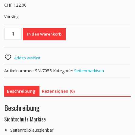
CHF
122.00
Vorrätig
Seitenmarkise
In den Warenkorb
200
x
300
cm
Add to wishlist
blau
Menge
Artikelnummer:
SN-7055
Kategorie:
Seitenmarkisen
Beschreibung
Rezensionen (0)
Beschreibung
Sichtschutz Markise
Seitenrollo ausziehbar