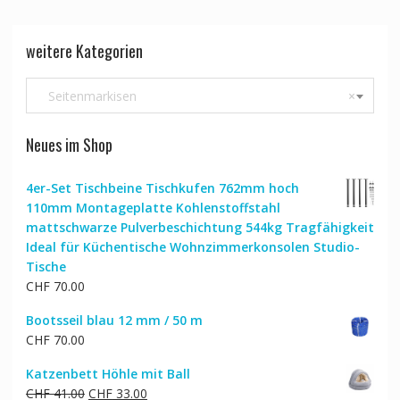
weitere Kategorien
Seitenmarkisen
×
Neues im Shop
4er-Set Tischbeine Tischkufen 762mm hoch
110mm Montageplatte Kohlenstoffstahl
mattschwarze Pulverbeschichtung 544kg Tragfähigkeit
Ideal für Küchentische Wohnzimmerkonsolen Studio-
Tische
CHF
70.00
Bootsseil blau 12 mm / 50 m
CHF
70.00
Katzenbett Höhle mit Ball
Ursprünglicher
Aktueller
CHF
41.00
CHF
33.00