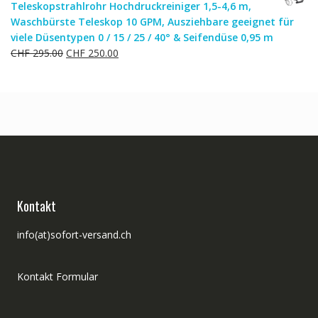
Teleskopstrahlrohr Hochdruckreiniger 1,5-4,6 m,
CHF 92.00
CHF 74.00.
Waschbürste Teleskop 10 GPM, Ausziehbare geeignet für
viele Düsentypen 0 / 15 / 25 / 40° & Seifendüse 0,95 m
Ursprünglicher
Aktueller
CHF
295.00
CHF
250.00
Preis
Preis
war:
ist:
CHF 295.00
CHF 250.00.
Kontakt
info(at)sofort-versand.ch
Kontakt Formular