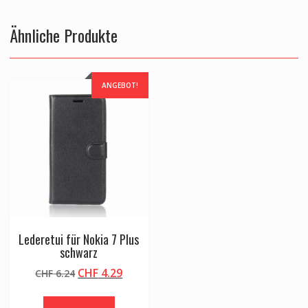
Ähnliche Produkte
ANGEBOT!
Lederetui für Nokia 7 Plus
schwarz
Ursprünglicher
Aktueller
CHF
4.29
CHF
6.24
Preis
Preis
war:
ist: