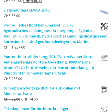
Ursprünglicher
Aktueller
CHF
639.00
CHF
540.00
CHF 227.00
CHF 182.00.
Preis
Preis
Liegenauflage LEVISA grau
war:
ist:
CHF
83.00
CHF 639.00
CHF 540.00.
Hydraulisches Bootslenkungsset, 300 PS,
hydraulisches Lenkungsset, Steuerpumpe, Zylinder,
Rad, 24 Fuß Schlauch, hydraulisches Lenkungsdichtungsset,
korrosionsbeständiges Bootslenksystem, Marine-
CHF
1,284.00
Ponton-Boot-Abdeckung, 701-731 cm Wasserdichte,
Anhängerfähige Ponton-Abdeckung, 800D Marine
Grade PU Oxford-Gewebe, mit Motorabdeckung, 16
Winddichten Schnallenriemen, Grau
CHF
258.00
Schreibtisch Vintage BONITA auf Rollen mit
Monitoraufsatz
Ursprünglicher
Aktueller
CHF
92.00
CHF
74.00
Preis
Preis
Teleskoplanze für Hochdruckreiniger,
war:
ist: