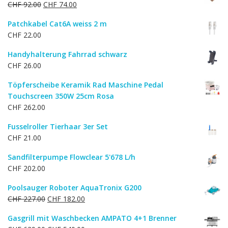
Ursprünglicher
Aktueller
CHF
92.00
CHF
74.00
Preis
Preis
Patchkabel Cat6A weiss 2 m
war:
ist:
CHF
22.00
CHF 92.00
CHF 74.00.
Handyhalterung Fahrrad schwarz
CHF
26.00
Töpferscheibe Keramik Rad Maschine Pedal
Touchscreen 350W 25cm Rosa
CHF
262.00
Fusselroller Tierhaar 3er Set
CHF
21.00
Sandfilterpumpe Flowclear 5'678 L/h
CHF
202.00
Poolsauger Roboter AquaTronix G200
Ursprünglicher
Aktueller
CHF
227.00
CHF
182.00
Preis
Preis
Gasgrill mit Waschbecken AMPATO 4+1 Brenner
war:
ist: