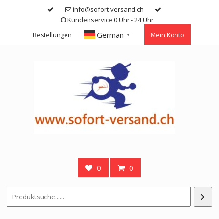
Skip
info@sofort-versand.ch
to
Kundenservice 0 Uhr - 24 Uhr
content
German
Bestellungen
Mein Konto
▼
0
0