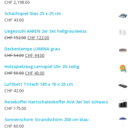
CHF
2,198.00
Schachspiel Glas 25 x 25 cm
CHF
43.00
Liegestuhl AAREN 2er Set hellgrau/weiss
Ursprünglicher
Aktueller
CHF
152.00
CHF
122.00
Preis
Preis
Deckenlampe LUMINA grau
war:
ist:
Ursprünglicher
Aktueller
CHF
54.00
CHF
44.00
CHF 152.00
CHF 122.00.
Preis
Preis
Holzspielzeug Lernspiel Uhr 20-teilig
war:
ist:
Ursprünglicher
Aktueller
CHF
50.00
CHF
40.00
CHF 54.00
CHF 44.00.
Preis
Preis
Luftbett Tritech 185 x 76 x 25 cm
war:
ist:
CHF
42.00
CHF 50.00
CHF 40.00.
Reisekoffer Hartschalenkoffer AVA 3er Set schwarz
CHF
175.00
Sonnenschirm Strandschirm 200 cm blau
CHF
60.00