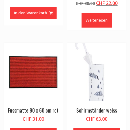
Ursprünglicher
Aktue
CHF
22.00
CHF
30.00
Preis
Preis
In den Warenkorb
war:
ist:
Weiterlesen
CHF 30.00
CHF 2
Fussmatte 90 x 60 cm rot
Schirmständer weiss
CHF
31.00
CHF
63.00