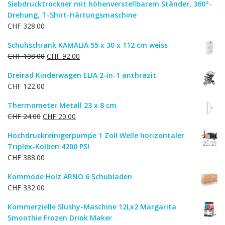
Siebdrucktrockner mit höhenverstellbarem Ständer, 360°-
Drehung, T-Shirt-Härtungsmaschine
CHF
328.00
Schuhschrank KAMALIA 55 x 30 x 112 cm weiss
Ursprünglicher
Aktueller
CHF
108.00
CHF
92.00
Preis
Preis
Dreirad Kinderwagen ELIA 2-in-1 anthrazit
war:
ist:
CHF
122.00
CHF 108.00
CHF 92.00.
Thermometer Metall 23 x 8 cm
Ursprünglicher
Aktueller
CHF
24.00
CHF
20.00
Preis
Preis
Hochdruckreinigerpumpe 1 Zoll Welle horizontaler
war:
ist:
Triplex-Kolben 4200 PSI
CHF 24.00
CHF 20.00.
CHF
388.00
Kommode Holz ARNO 6 Schubladen
CHF
332.00
Kommerzielle Slushy-Maschine 12Lx2 Margarita
Smoothie Frozen Drink Maker