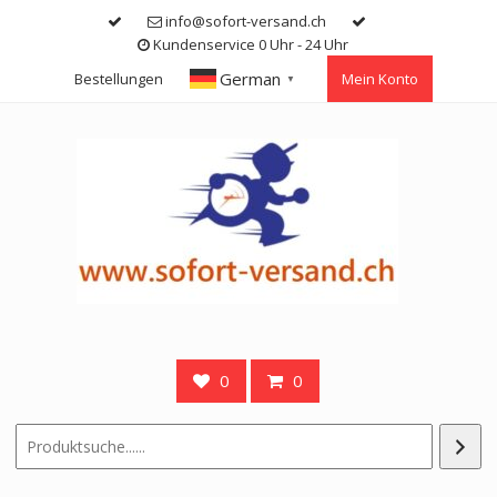
Skip
info@sofort-versand.ch
to
Kundenservice 0 Uhr - 24 Uhr
content
German
Bestellungen
Mein Konto
▼
0
0