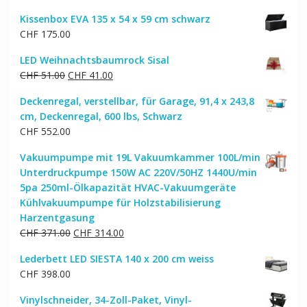
Kissenbox EVA 135 x 54 x 59 cm schwarz
CHF
175.00
LED Weihnachtsbaumrock Sisal
Ursprünglicher
Aktueller
CHF
51.00
CHF
41.00
Preis
Preis
Deckenregal, verstellbar, für Garage, 91,4 x 243,8
war:
ist:
cm, Deckenregal, 600 lbs, Schwarz
CHF 51.00
CHF 41.00.
CHF
552.00
Vakuumpumpe mit 19L Vakuumkammer 100L/min
Unterdruckpumpe 150W AC 220V/50HZ 1440U/min
5pa 250ml-Ölkapazität HVAC-Vakuumgeräte
Kühlvakuumpumpe für Holzstabilisierung
Harzentgasung
Ursprünglicher
Aktueller
CHF
371.00
CHF
314.00
Preis
Preis
Lederbett LED SIESTA 140 x 200 cm weiss
war:
ist:
CHF
398.00
CHF 371.00
CHF 314.00.
Vinylschneider, 34-Zoll-Paket, Vinyl-