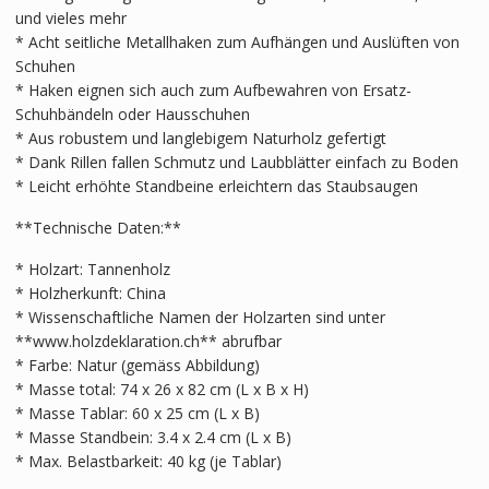
und vieles mehr
* Acht seitliche Metallhaken zum Aufhängen und Auslüften von
Schuhen
* Haken eignen sich auch zum Aufbewahren von Ersatz-
Schuhbändeln oder Hausschuhen
* Aus robustem und langlebigem Naturholz gefertigt
* Dank Rillen fallen Schmutz und Laubblätter einfach zu Boden
* Leicht erhöhte Standbeine erleichtern das Staubsaugen
**Technische Daten:**
* Holzart: Tannenholz
* Holzherkunft: China
* Wissenschaftliche Namen der Holzarten sind unter
**www.holzdeklaration.ch** abrufbar
* Farbe: Natur (gemäss Abbildung)
* Masse total: 74 x 26 x 82 cm (L x B x H)
* Masse Tablar: 60 x 25 cm (L x B)
* Masse Standbein: 3.4 x 2.4 cm (L x B)
* Max. Belastbarkeit: 40 kg (je Tablar)