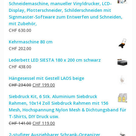
Schneidemaschine, manueller Vinyldrucker, LCD-
Display, Plotterschneider, Schilderschneiden mit
Signmaster-Software zum Entwerfen und Schneiden,
mit Zubehör,
CHF
630.00
Kehrmaschine 80 cm
CHF
202.00
Lederbett LED SIESTA 180 x 200 cm schwarz
CHF
438.00
Hängesessel mit Gestell LAOS beige
Ursprünglicher
Aktueller
CHF
234.00
CHF
199.00
Preis
Preis
Siebdruck Kit, 6 Stk. Aluminium Siebdruck
war:
ist:
Rahmen, 10x14 Zoll Siebdruck Rahmen mit 156
CHF 234.00
CHF 199.00.
Mesh, Hochspannung Nylon Mesh & Dichtungsband für
T-Shirts, DIY Druck usw.
Ursprünglicher
Aktueller
CHF
141.00
CHF
119.00
Preis
Preis
2-stufiger Ausziehbarer Schrank-Organizer