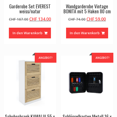
Garderobe Set EVEREST
Wandgarderobe Vintage
weiss/natur
BONITA mit 5 Haken 80 cm
Ursprünglicher
Aktueller
Ursprünglicher
Aktue
CHF
134.00
CHF
59.00
CHF
167.00
CHF
74.00
Preis
Preis
Preis
Preis
war:
ist:
war:
ist:
In den Warenkorb
In den Warenkorb
CHF 167.00
CHF 134.00.
CHF 74.00
CHF 5
ANGEBOT!
ANGEBOT!
Schuhschrank KAMALIA 55 x
Schlüsselkasten Metall 16 x