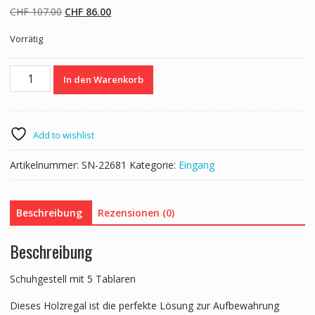
Ursprünglicher
Aktueller
CHF
107.00
CHF
86.00
Preis
Preis
Vorrätig
war:
ist:
CHF 107.00
CHF 86.00.
Schuhregal
In den Warenkorb
Holz
74
x
26
Add to wishlist
x
82
Artikelnummer:
SN-22681
Kategorie:
Eingang
cm
Menge
Beschreibung
Rezensionen (0)
Beschreibung
Schuhgestell mit 5 Tablaren
Dieses Holzregal ist die perfekte Lösung zur Aufbewahrung