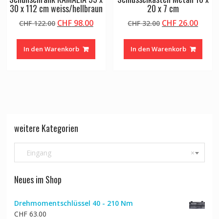
30 x 112 cm weiss/hellbraun
20 x 7 cm
Ursprünglicher
Aktueller
Ursprünglicher
Aktue
CHF
98.00
CHF
26.00
CHF
122.00
CHF
32.00
Preis
Preis
Preis
Preis
war:
ist:
war:
ist:
In den Warenkorb
In den Warenkorb
CHF 122.00
CHF 98.00.
CHF 32.00
CHF 2
weitere Kategorien
Eingang
×
Neues im Shop
Drehmomentschlüssel 40 - 210 Nm
CHF
63.00