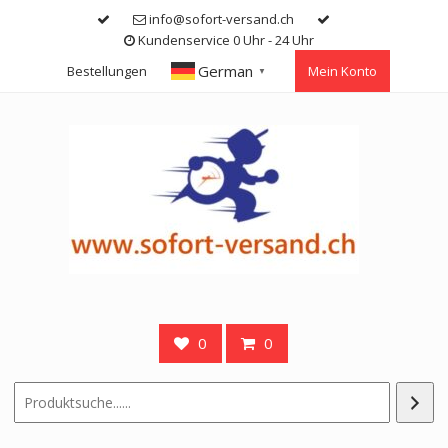
Skip
info@sofort-versand.ch
to
Kundenservice 0 Uhr - 24 Uhr
content
German
Bestellungen
Mein Konto
▼
0
0