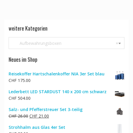
weitere Kategorien
Aufbewahrungsboxen
×
Neues im Shop
Reisekoffer Hartschalenkoffer NIA 3er Set blau
CHF
175.00
Lederbett LED STARDUST 140 x 200 cm schwarz
CHF
504.00
Salz- und Pfefferstreuer Set 3-teilig
Ursprünglicher
Aktueller
CHF
26.00
CHF
21.00
Preis
Preis
Strohhalm aus Glas 4er Set
war:
ist: