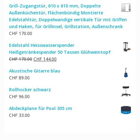
Preis
Preis
Grill-Zugangstür, 610 x 610 mm, Doppelte
war:
ist:
Außenküchentür, Flächenbündig Montierte
CHF 129.00
CHF 110.00.
Edelstahltür, Doppelwandige vertikale Tür mit Griffen
und Haken, für Grillinsel, Grillstation, Außenschrank
CHF
170.00
Edelstahl Heisswasserspender
Heißgetränkespender 50 Tassen Glühweintopf
Ursprünglicher
Aktueller
CHF
170.00
CHF
144.00
Preis
Preis
Akustische Gitarre blau
war:
ist:
CHF
89.00
CHF 170.00
CHF 144.00.
Rollhocker schwarz
CHF
96.00
Abdeckplane für Pool 305 cm
CHF
33.00