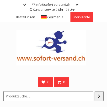
Skip
info@sofort-versand.ch
to
Kundenservice 0 Uhr - 24 Uhr
content
German
Bestellungen
Mein Konto
▼
0
0