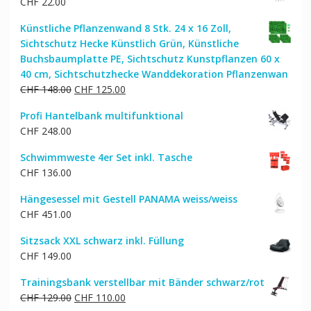
CHF
22.00
CHF 26.00
CHF 21.00.
Künstliche Pflanzenwand 8 Stk. 24 x 16 Zoll,
Sichtschutz Hecke Künstlich Grün, Künstliche
Buchsbaumplatte PE, Sichtschutz Kunstpflanzen 60 x
40 cm, Sichtschutzhecke Wanddekoration Pflanzenwan
Ursprünglicher
Aktueller
CHF
148.00
CHF
125.00
Preis
Preis
Profi Hantelbank multifunktional
war:
ist:
CHF
248.00
CHF 148.00
CHF 125.00.
Schwimmweste 4er Set inkl. Tasche
CHF
136.00
Hängesessel mit Gestell PANAMA weiss/weiss
CHF
451.00
Sitzsack XXL schwarz inkl. Füllung
CHF
149.00
Trainingsbank verstellbar mit Bänder schwarz/rot
Ursprünglicher
Aktueller
CHF
129.00
CHF
110.00