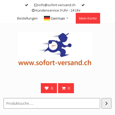
Skip
info@sofort-versand.ch
to
Kundenservice 0 Uhr - 24 Uhr
content
German
Bestellungen
Mein Konto
▼
0
0