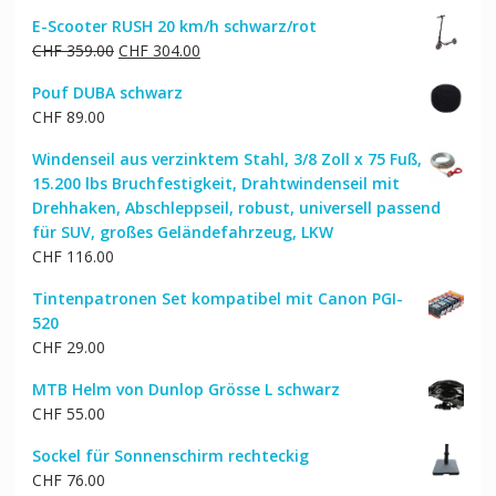
E-Scooter RUSH 20 km/h schwarz/rot
Ursprünglicher
Aktueller
CHF
359.00
CHF
304.00
Preis
Preis
Pouf DUBA schwarz
war:
ist:
CHF
89.00
CHF 359.00
CHF 304.00.
Windenseil aus verzinktem Stahl, 3/8 Zoll x 75 Fuß,
15.200 lbs Bruchfestigkeit, Drahtwindenseil mit
Drehhaken, Abschleppseil, robust, universell passend
für SUV, großes Geländefahrzeug, LKW
CHF
116.00
Tintenpatronen Set kompatibel mit Canon PGI-
520
CHF
29.00
MTB Helm von Dunlop Grösse L schwarz
CHF
55.00
Sockel für Sonnenschirm rechteckig
CHF
76.00