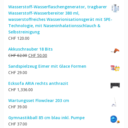
Wasserstoff-Wasserflaschengenerator, tragbarer
Wasserstoff-Wasserbereiter 380 ml,
wasserstoffreiches Wasserionisationsgerät mit SPE-
Technologie, mit Naseninhalationsschlauch &
Selbstreinigung
CHF
120.00
Akkuschrauber 18 Bits
Ursprünglicher
Aktueller
CHF
62.00
CHF
50.00
Preis
Preis
Sandspielzeug Eimer mit Glace Formen
war:
ist:
CHF
29.00
CHF 62.00
CHF 50.00.
Ecksofa ARIA rechts anthrazit
CHF
1,336.00
Wartungsset Flowclear 203 cm
CHF
39.00
Gymnastikball 85 cm blau inkl. Pumpe
CHF
37.00