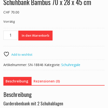
Schuhbank Bambus 70 x 28 x 45 cm
CHF
70.00
Vorrätig
Schuhbank
In den Warenkorb
Bambus
70
x
28
Add to wishlist
x
45
Artikelnummer:
SN-18846
Kategorie:
Schuhregale
cm
Menge
Beschreibung
Rezensionen (0)
Beschreibung
Garderobenbank mit 2 Schuhablagen