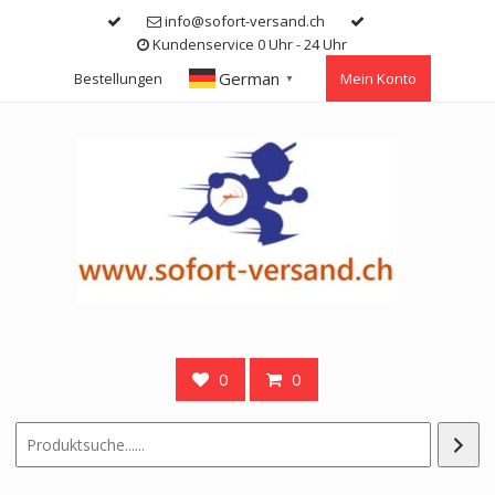
Skip
info@sofort-versand.ch
to
Kundenservice 0 Uhr - 24 Uhr
content
German
Bestellungen
Mein Konto
▼
0
0