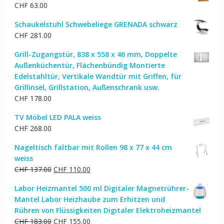
CHF
63.00
Schaukelstuhl Schwebeliege GRENADA schwarz
CHF
281.00
Grill-Zugangstür, 838 x 558 x 46 mm, Doppelte
Außenküchentür, Flächenbündig Montierte
Edelstahltür, Vertikale Wandtür mit Griffen, für
Grillinsel, Grillstation, Außenschrank usw.
CHF
178.00
TV Möbel LED PALA weiss
CHF
268.00
Nageltisch faltbar mit Rollen 98 x 77 x 44 cm
weiss
Ursprünglicher
Aktueller
CHF
137.00
CHF
110.00
Preis
Preis
Labor Heizmantel 500 ml Digitaler Magnetrührer-
war:
ist:
Mantel Labor Heizhaube zum Erhitzen und
CHF 137.00
CHF 110.00.
Rühren von Flüssigkeiten Digitaler Elektroheizmantel
Ursprünglicher
Aktueller
CHF
183.00
CHF
155.00