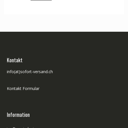
Preis
Preis
war:
ist:
CHF 183.00
CHF 155.00.
Kontakt
info(at)sofort-versand.ch
Kontakt Formular
Information