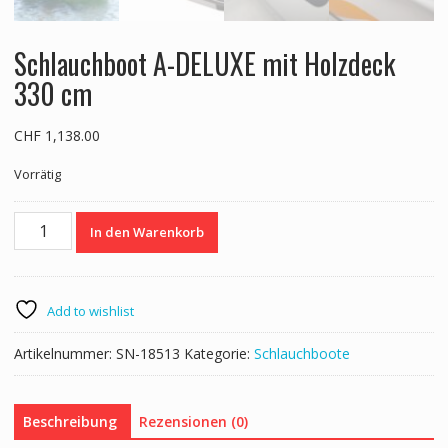
Schlauchboot A-DELUXE mit Holzdeck
330 cm
CHF
1,138.00
Vorrätig
Schlauchboot
In den Warenkorb
A-
DELUXE
mit
Holzdeck
Add to wishlist
330
cm
Artikelnummer:
SN-18513
Kategorie:
Schlauchboote
Menge
Beschreibung
Rezensionen (0)