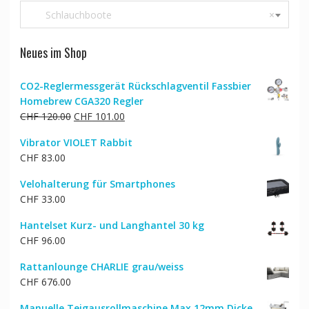
Schlauchboote
×
Neues im Shop
CO2-Reglermessgerät Rückschlagventil Fassbier
Homebrew CGA320 Regler
Ursprünglicher
Aktueller
CHF
120.00
CHF
101.00
Preis
Preis
Vibrator VIOLET Rabbit
war:
ist:
CHF
83.00
CHF 120.00
CHF 101.00.
Velohalterung für Smartphones
CHF
33.00
Hantelset Kurz- und Langhantel 30 kg
CHF
96.00
Rattanlounge CHARLIE grau/weiss
CHF
676.00
Manuelle Teigausrollmaschine Max 12mm Dicke