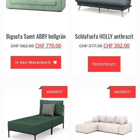
Bigsofa Samt ABBY hellgrün
Schlafsofa HOLLY anthrazit
Ursprünglicher
Aktueller
Ursprünglicher
Aktu
CHF
770.00
CHF
302.00
CHF
962.00
CHF
377.00
Preis
Preis
Preis
Prei
war:
ist:
war:
ist:
In den Warenkorb
Weiterlesen
CHF 962.00
CHF 770.00.
CHF 377.00
CHF 
ANGEBOT!
ANGEBOT!