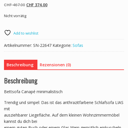
Ursprünglicher
Aktueller
CHF
467.00
CHF
374.00
Preis
Preis
Nicht vorrätig
war:
ist:
CHF 467.00
CHF 374.00.
Add to wishlist
Artikelnummer:
SN-22647
Kategorie:
Sofas
Beschreibung
Rezensionen (0)
Beschreibung
Bettsofa Canapé minimalistisch
Trendig und simpel: Das ist das anthrazitfarbene Schlafsofa LIAS
mit
ausziehbarer Liegefläche. Auf dem kleinen Wohnzimmermöbel
kannst du dich bei
einem guten Buch oder einem Glas Wein gemütlich einkuscheln