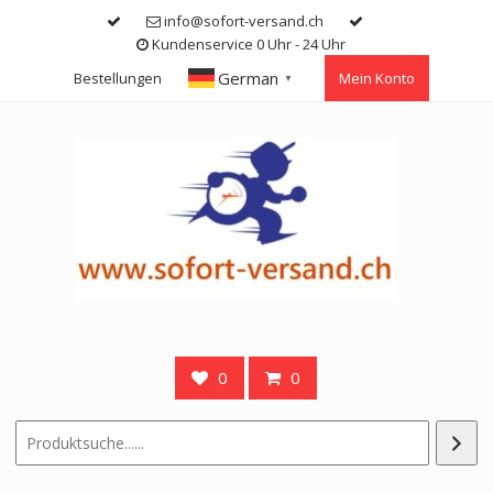
Skip
info@sofort-versand.ch
to
Kundenservice 0 Uhr - 24 Uhr
content
German
Bestellungen
Mein Konto
▼
0
0