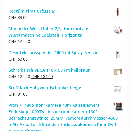
Kostüm Pirat Grösse M
CHF
83.00
Manueller Wurstfüller 2,5L Horizontale
Wurstmaschine Edelstahl Horizontal
CHF
142.00
Desinfektionsspender 1000 ml Spray Sensor
CHF
63.00
Schreibtisch VEGA 110 x 50 cm hellbraun
Ursprünglicher
Aktueller
CHF
122.00
CHF
104.00
Preis
Preis
Stoffdach Hollywoodschaukel beige
war:
ist:
CHF
31.00
CHF 122.00
CHF 104.00.
Profi 7" 480p-Rohrkamera 40m Kanalkamera
Endoskop 1000TVL Inspektionskamera 130°
Betrachtungswinkel 25mm Kameradurchmesser 4500
mAh-Akku für 6 Stunden Endoskopkamera Rohr DVR-
&Fotoaufnahme