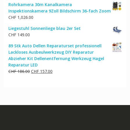
Rohrkamera 30m Kanalkamera
Inspektionskamera 9Zoll Bildschirm 36-fach Zoom
CHF
1,026.00
Liegestuhl Sonnenliege blau 2er Set
CHF
149.00
89 Stk Auto Dellen Reparaturset professionell
Lackloses Ausbeulwerkzeug DIY Reparatur
Abzieher Kit Dellenentfernung Werkzeug Hagel
Reparatur LED
Ursprünglicher
Aktueller
CHF
186.00
CHF
157.00
Preis
Preis
war:
ist:
CHF 186.00
CHF 157.00.