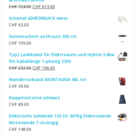
Ursprünglicher
Aktueller
CHF
724.00
CHF
613.00
Preis
Preis
Schemel ADIRONDACK weiss
war:
ist:
CHF
63.00
CHF 724.00
CHF 613.00.
Sonnenschirm anthrazit 300 cm
CHF
109.00
Typ2 Ladekabel für Elektroauto und Hybrid 3,6kw
5m Kabellänge 1-phasig 230V
Ursprünglicher
Aktueller
CHF
232.00
CHF
196.00
Preis
Preis
Wanderrucksack MONTAGNA 40L rot
war:
ist:
CHF
39.00
CHF 232.00
CHF 196.00.
Klappmatratze schwarz
CHF
89.00
Elektrische Seilwinde 12V DC 907kg Elektrowinde
Motorwinde 7-strängig
CHF
148.00