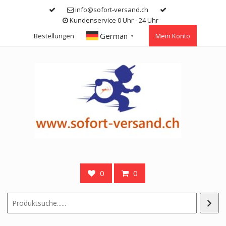
Skip
info@sofort-versand.ch
to
Kundenservice 0 Uhr - 24 Uhr
content
German
Bestellungen
Mein Konto
▼
0
0