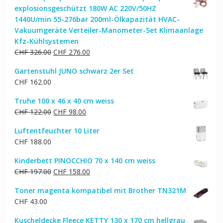
explosionsgeschützt 180W AC 220V/50HZ
1440U/min 55-276bar 200ml-Ölkapazität HVAC-
Vakuumgeräte Verteiler-Manometer-Set Klimaanlage
Kfz-Kühlsystemen
Ursprünglicher
Aktueller
CHF
326.00
CHF
276.00
Preis
Preis
Gartenstuhl JUNO schwarz 2er Set
war:
ist:
CHF
162.00
CHF 326.00
CHF 276.00.
Truhe 100 x 46 x 40 cm weiss
Ursprünglicher
Aktueller
CHF
122.00
CHF
98.00
Preis
Preis
Luftentfeuchter 10 Liter
war:
ist:
CHF
188.00
CHF 122.00
CHF 98.00.
Kinderbett PINOCCHIO 70 x 140 cm weiss
Ursprünglicher
Aktueller
CHF
197.00
CHF
158.00
Preis
Preis
Toner magenta kompatibel mit Brother TN321M
war:
ist:
CHF
43.00
CHF 197.00
CHF 158.00.
Kuscheldecke Fleece KETTY 130 x 170 cm hellgrau