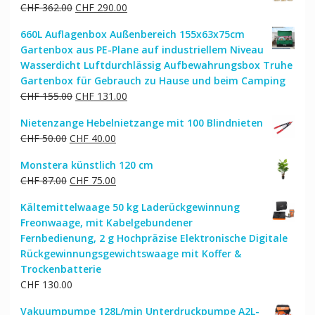
Ursprünglicher
Aktueller
CHF
362.00
CHF
290.00
Preis
Preis
660L Auflagenbox Außenbereich 155x63x75cm
war:
ist:
Gartenbox aus PE-Plane auf industriellem Niveau
CHF 362.00
CHF 290.00.
Wasserdicht Luftdurchlässig Aufbewahrungsbox Truhe
Gartenbox für Gebrauch zu Hause und beim Camping
Ursprünglicher
Aktueller
CHF
155.00
CHF
131.00
Preis
Preis
Nietenzange Hebelnietzange mit 100 Blindnieten
war:
ist:
Ursprünglicher
Aktueller
CHF
50.00
CHF
40.00
CHF 155.00
CHF 131.00.
Preis
Preis
Monstera künstlich 120 cm
war:
ist:
Ursprünglicher
Aktueller
CHF
87.00
CHF
75.00
CHF 50.00
CHF 40.00.
Preis
Preis
Kältemittelwaage 50 kg Laderückgewinnung
war:
ist:
Freonwaage, mit Kabelgebundener
CHF 87.00
CHF 75.00.
Fernbedienung, 2 g Hochpräzise Elektronische Digitale
Rückgewinnungsgewichtswaage mit Koffer &
Trockenbatterie
CHF
130.00
Vakuumpumpe 128L/min Unterdruckpumpe A2L-