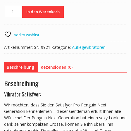
Satisfyer
In den Warenkorb
Pro
Penguin
Next
Generation
Add to wishlist
Menge
Artikelnummer:
SN-9921
Kategorie:
Auflegevibratoren
Beschreibung
Rezensionen (0)
Beschreibung
Vibrator Satisfyer:
Wir möchten, dass Sie den Satisfyer Pro Penguin Next
Generation kennenlernen – dieser Gentleman erfüllt Ihnen alle
Wünsche! Der Penguin Next Generation hat einen sexy Look und
dank seiner kompakten Grösse, können Sie ihn überall hin
mitnehmen, wohin Sie wollen, auch unter Wasser! Dieser