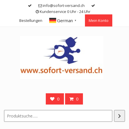
Skip
info@sofort-versand.ch
to
Kundenservice 0 Uhr - 24 Uhr
content
German
Bestellungen
Mein Konto
▼
0
0