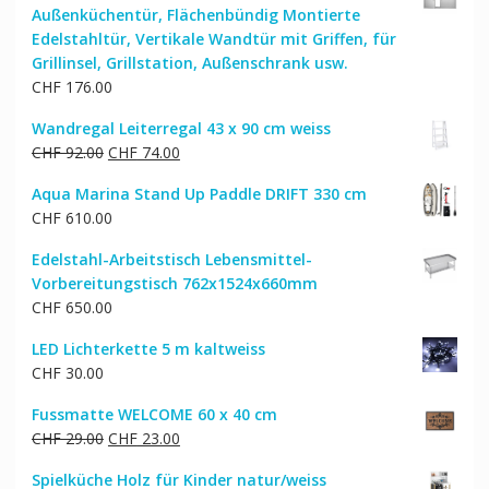
Außenküchentür, Flächenbündig Montierte
Edelstahltür, Vertikale Wandtür mit Griffen, für
Grillinsel, Grillstation, Außenschrank usw.
CHF
176.00
Wandregal Leiterregal 43 x 90 cm weiss
Ursprünglicher
Aktueller
CHF
92.00
CHF
74.00
Preis
Preis
Aqua Marina Stand Up Paddle DRIFT 330 cm
war:
ist:
CHF
610.00
CHF 92.00
CHF 74.00.
Edelstahl-Arbeitstisch Lebensmittel-
Vorbereitungstisch 762x1524x660mm
CHF
650.00
LED Lichterkette 5 m kaltweiss
CHF
30.00
Fussmatte WELCOME 60 x 40 cm
Ursprünglicher
Aktueller
CHF
29.00
CHF
23.00
Preis
Preis
Spielküche Holz für Kinder natur/weiss
war:
ist: