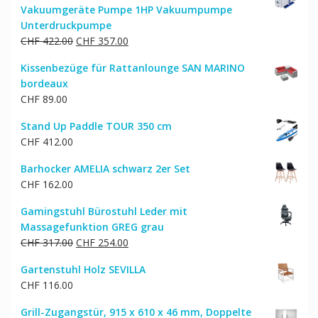
Vakuumgeräte Pumpe 1HP Vakuumpumpe
Unterdruckpumpe
Ursprünglicher
Aktueller
CHF
422.00
CHF
357.00
Preis
Preis
Kissenbezüge für Rattanlounge SAN MARINO
war:
ist:
bordeaux
CHF 422.00
CHF 357.00.
CHF
89.00
Stand Up Paddle TOUR 350 cm
CHF
412.00
Barhocker AMELIA schwarz 2er Set
CHF
162.00
Gamingstuhl Bürostuhl Leder mit
Massagefunktion GREG grau
Ursprünglicher
Aktueller
CHF
317.00
CHF
254.00
Preis
Preis
Gartenstuhl Holz SEVILLA
war:
ist:
CHF
116.00
CHF 317.00
CHF 254.00.
Grill-Zugangstür, 915 x 610 x 46 mm, Doppelte