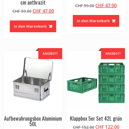
cm anthrazit
Ursprünglicher
Aktue
CHF
47.00
CHF
59.00
Ursprünglicher
Aktueller
CHF
47.00
CHF
59.00
Preis
Preis
Preis
Preis
war:
ist:
In den Warenkorb
war:
ist:
CHF 59.00
CHF 4
In den Warenkorb
CHF 59.00
CHF 47.00.
ANGEBOT!
ANGEBOT!
Aufbewahrungsbox Aluminium
Klappbox 5er Set 42L grün
50L
Ursprünglicher
Aktu
CHF
122.00
CHF
152.00