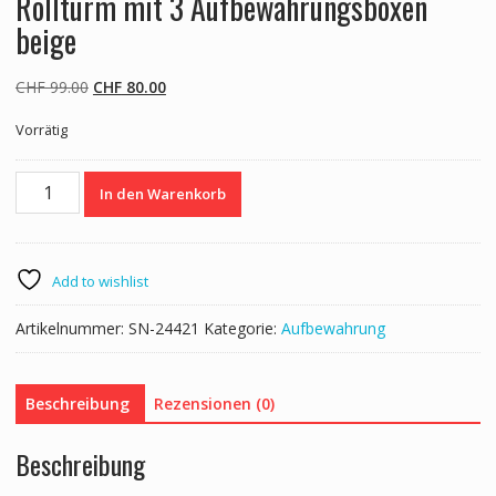
Rollturm mit 3 Aufbewahrungsboxen
beige
Ursprünglicher
Aktueller
CHF
99.00
CHF
80.00
Preis
Preis
Vorrätig
war:
ist:
CHF 99.00
CHF 80.00.
Rollturm
In den Warenkorb
mit
3
Aufbewahrungsboxen
beige
Add to wishlist
Menge
Artikelnummer:
SN-24421
Kategorie:
Aufbewahrung
Beschreibung
Rezensionen (0)
Beschreibung