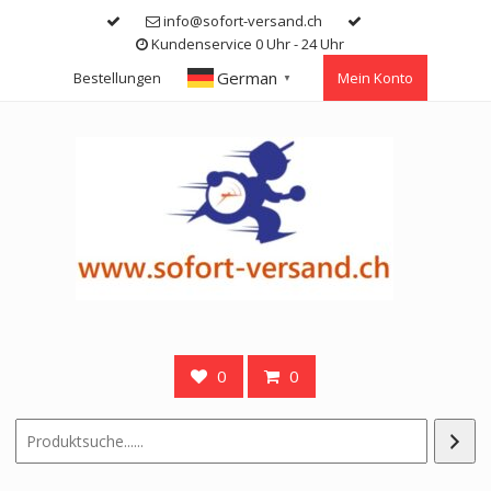
Skip
info@sofort-versand.ch
to
Kundenservice 0 Uhr - 24 Uhr
content
German
Bestellungen
Mein Konto
▼
0
0