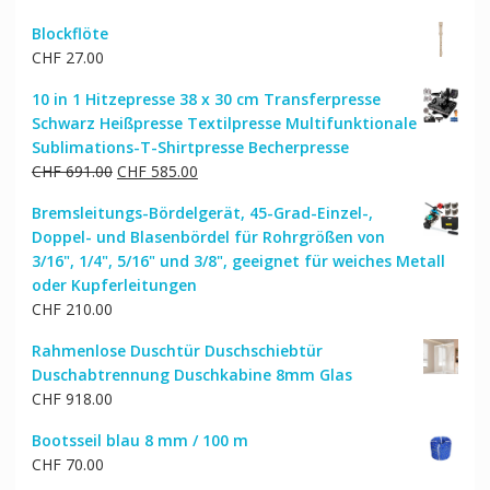
Blockflöte
CHF
27.00
10 in 1 Hitzepresse 38 x 30 cm Transferpresse
Schwarz Heißpresse Textilpresse Multifunktionale
Sublimations-T-Shirtpresse Becherpresse
Ursprünglicher
Aktueller
CHF
691.00
CHF
585.00
Preis
Preis
Bremsleitungs-Bördelgerät, 45-Grad-Einzel-,
war:
ist:
Doppel- und Blasenbördel für Rohrgrößen von
CHF 691.00
CHF 585.00.
3/16", 1/4", 5/16" und 3/8", geeignet für weiches Metall
oder Kupferleitungen
CHF
210.00
Rahmenlose Duschtür Duschschiebtür
Duschabtrennung Duschkabine 8mm Glas
CHF
918.00
Bootsseil blau 8 mm / 100 m
CHF
70.00