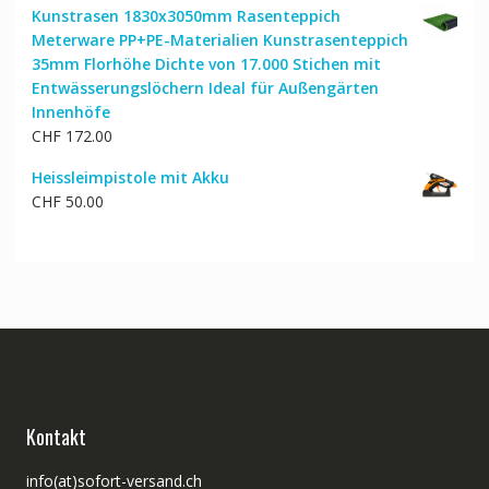
Kunstrasen 1830x3050mm Rasenteppich
Meterware PP+PE-Materialien Kunstrasenteppich
35mm Florhöhe Dichte von 17.000 Stichen mit
Entwässerungslöchern Ideal für Außengärten
Innenhöfe
CHF
172.00
Heissleimpistole mit Akku
CHF
50.00
Kontakt
info(at)sofort-versand.ch