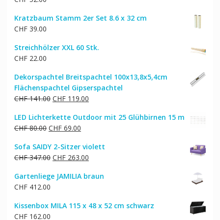
Kratzbaum Stamm 2er Set 8.6 x 32 cm
CHF
39.00
Streichhölzer XXL 60 Stk.
CHF
22.00
Dekorspachtel Breitspachtel 100x13,8x5,4cm
Flächenspachtel Gipserspachtel
Ursprünglicher
Aktueller
CHF
141.00
CHF
119.00
Preis
Preis
LED Lichterkette Outdoor mit 25 Glühbirnen 15 m
war:
ist:
Ursprünglicher
Aktueller
CHF
80.00
CHF
69.00
CHF 141.00
CHF 119.00.
Preis
Preis
Sofa SAIDY 2-Sitzer violett
war:
ist:
Ursprünglicher
Aktueller
CHF
347.00
CHF
263.00
CHF 80.00
CHF 69.00.
Preis
Preis
Gartenliege JAMILIA braun
war:
ist:
CHF
412.00
CHF 347.00
CHF 263.00.
Kissenbox MILA 115 x 48 x 52 cm schwarz
CHF
162.00