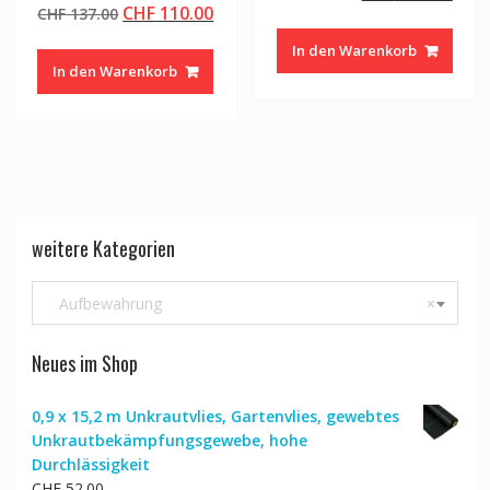
Ursprünglicher
Aktueller
CHF
110.00
CHF
137.00
Preis
Prei
Preis
Preis
war:
ist:
In den Warenkorb
war:
ist:
CHF 152.00
CHF 
In den Warenkorb
CHF 137.00
CHF 110.00.
weitere Kategorien
Aufbewahrung
×
Neues im Shop
0,9 x 15,2 m Unkrautvlies, Gartenvlies, gewebtes
Unkrautbekämpfungsgewebe, hohe
Durchlässigkeit
CHF
52.00