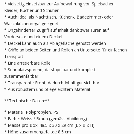
* Vielseitig einsetzbar zur Aufbewahrung von Spielsachen,
Kleider, Bücher und Schuhen
* Auch ideal als Nachttisch, Küchen-, Badezimmer- oder
Waschküchenregal geeignet
* Ungehinderter Zugriff auf Inhalt dank zwei Türen auf
Vorderseite und einem Deckel
* Deckel kann auch als Ablagefläche genutzt werden
* Griffe an beiden Seiten und Rollen an Unterseite für einfachen
Transport
* Eine arretierbare Rolle
* Sehr platzsparend, da stapelbar und komplett
zusammenfaltbar
* Transparente Front, dadurch Inhalt gut sichtbar
* Aus robustem und pflegeleichtem Material
**Technische Daten:**
* Material: Polypropylen, PS
* Farbe: Weiss / Braun (gemäss Abbildung)
* Masse pro Box: 48.5 x 30 x 29 cm (L x B x H)
* Höhe zusammengefaltet: 8.5 cm