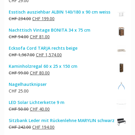
CHF
29.00
Esstisch ausziehbar ALBIN 140/180 x 90 cm weiss
Ursprünglicher
Aktueller
CHF
234.00
CHF
199.00
Preis
Preis
Nachttisch Vintage BONITA 34 x 75 cm
war:
ist:
Ursprünglicher
Aktueller
CHF
94.00
CHF
81.00
CHF 234.00
CHF 199.00.
Preis
Preis
Ecksofa Cord TARJA rechts beige
war:
ist:
Ursprünglicher
Aktueller
CHF
1,967.00
CHF
1,574.00
CHF 94.00
CHF 81.00.
Preis
Preis
Kaminholzregal 60 x 25 x 150 cm
war:
ist:
Ursprünglicher
Aktueller
CHF
99.00
CHF
80.00
CHF 1,967.00
CHF 1,574.00.
Preis
Preis
Nagelhautknipser
war:
ist:
CHF
25.00
CHF 99.00
CHF 80.00.
LED Solar Lichterkette 9 m
Ursprünglicher
Aktueller
CHF
50.00
CHF
40.00
Preis
Preis
Sitzbank Leder mit Rückenlehne MARYLIN schwarz
war:
ist:
Ursprünglicher
Aktueller
CHF
242.00
CHF
194.00
CHF 50.00
CHF 40.00.
Preis
Preis