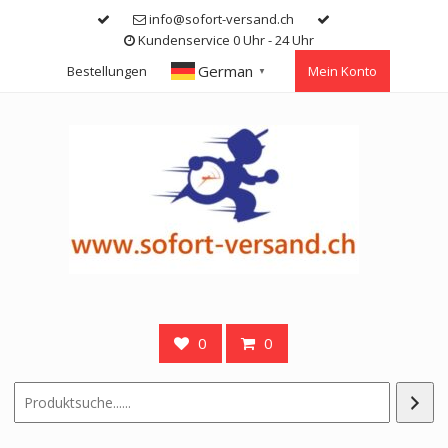
Skip
info@sofort-versand.ch
to
Kundenservice 0 Uhr - 24 Uhr
content
German
Bestellungen
Mein Konto
▼
0
0