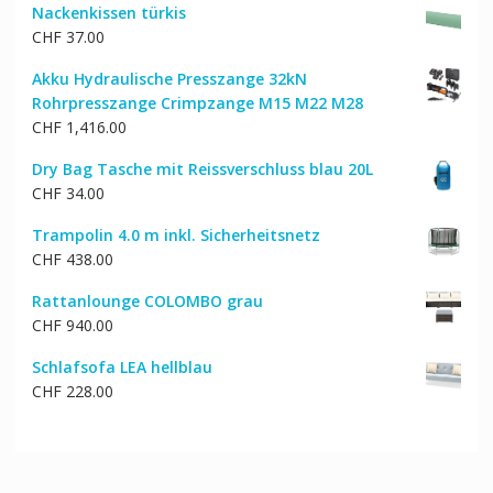
Nackenkissen türkis
war:
ist:
CHF
37.00
CHF 242.00
CHF 194.00.
Akku Hydraulische Presszange 32kN
Rohrpresszange Crimpzange M15 M22 M28
CHF
1,416.00
Dry Bag Tasche mit Reissverschluss blau 20L
CHF
34.00
Trampolin 4.0 m inkl. Sicherheitsnetz
CHF
438.00
Rattanlounge COLOMBO grau
CHF
940.00
Schlafsofa LEA hellblau
CHF
228.00