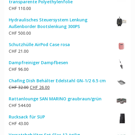
transparente Polyethylenfolie
CHF
110.00
Hydraulisches Steuersystem Lenkung
Außenborder Bootslenkung 300PS
CHF
500.00
Schutzhülle AirPod Case rosa
CHF
21.00
Dampfreiniger Dampfbesen
CHF
96.00
Chafing Dish Behälter Edelstahl GN-1/2 6.5 cm
Ursprünglicher
Aktueller
CHF
32.00
CHF
26.00
Preis
Preis
Rattanlounge SAN MARINO graubraun/grün
war:
ist:
CHF
544.00
CHF 32.00
CHF 26.00.
Rucksack für SUP
CHF
43.00
Vorratsbehälter Set Glas 12-teilig