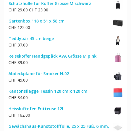
Schutzhülle für Koffer Grösse M schwarz
Ursprünglicher
Aktueller
CHF
29.00
CHF
23.00
Preis
Preis
Gartenbox 118 x 51 x 58 cm
war:
ist:
CHF
122.00
CHF 29.00
CHF 23.00.
Teddybär 45 cm beige
CHF
37.00
Reisekoffer Handgepäck AVA Grösse M pink
CHF
89.00
Abdeckplane für Smoker N.02
CHF
45.00
Kantonsflagge Tessin 120 cm x 120 cm
CHF
34.00
Heissluftofen Fritteuse 12L
CHF
162.00
Gewächshaus-Kunststofffolie, 25 x 25 Fuß, 6 mm,