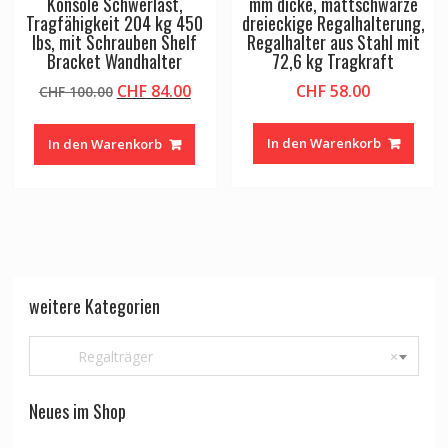
Konsole Schwerlast,
mm dicke, mattschwarze
Tragfähigkeit 204 kg 450
dreieckige Regalhalterung,
lbs, mit Schrauben Shelf
Regalhalter aus Stahl mit
Bracket Wandhalter
72,6 kg Tragkraft
Ursprünglicher
Aktueller
CHF
84.00
CHF
58.00
CHF
100.00
Preis
Preis
war:
ist:
In den Warenkorb
In den Warenkorb
CHF 100.00
CHF 84.00.
weitere Kategorien
Regalträger
×
Neues im Shop