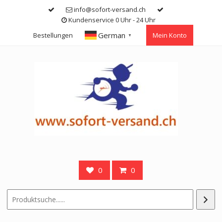
Skip
info@sofort-versand.ch
to
Kundenservice 0 Uhr - 24 Uhr
content
German
Bestellungen
Mein Konto
▼
0
0