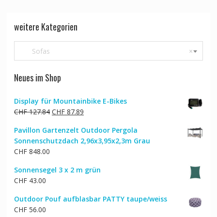
weitere Kategorien
Sofas
×
Neues im Shop
Display für Mountainbike E-Bikes
Ursprünglicher
Aktueller
CHF
127.84
CHF
87.89
Preis
Preis
Pavillon Gartenzelt Outdoor Pergola
war:
ist:
Sonnenschutzdach 2,96x3,95x2,3m Grau
CHF 127.84
CHF 87.89.
CHF
848.00
Sonnensegel 3 x 2 m grün
CHF
43.00
Outdoor Pouf aufblasbar PATTY taupe/weiss
CHF
56.00