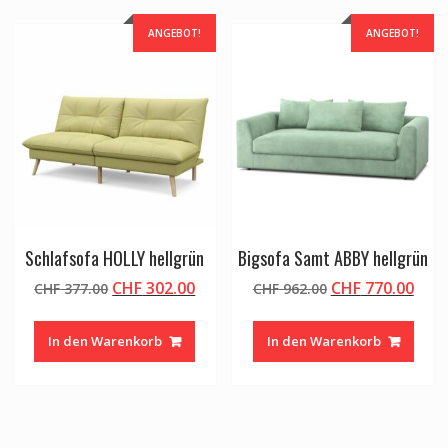
ANGEBOT!
ANGEBOT!
Schlafsofa HOLLY hellgrün
Bigsofa Samt ABBY hellgrün
Ursprünglicher
Aktueller
Ursprünglicher
Aktu
CHF
302.00
CHF
770.00
CHF
377.00
CHF
962.00
Preis
Preis
Preis
Prei
war:
ist:
war:
ist:
In den Warenkorb
In den Warenkorb
CHF 377.00
CHF 302.00.
CHF 962.00
CHF 