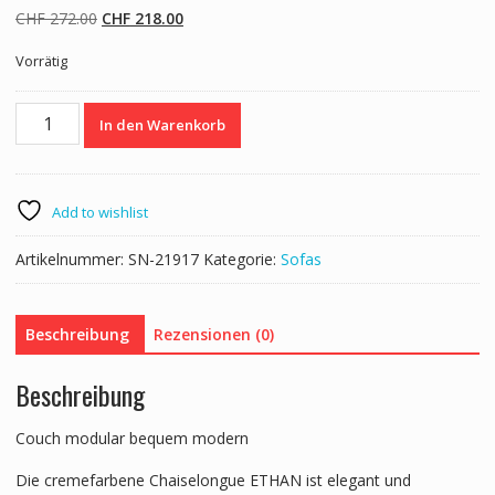
Ursprünglicher
Aktueller
CHF
272.00
CHF
218.00
Preis
Preis
Vorrätig
war:
ist:
CHF 272.00
CHF 218.00.
Recamiere
In den Warenkorb
ETHAN
creme
Menge
Add to wishlist
Artikelnummer:
SN-21917
Kategorie:
Sofas
Beschreibung
Rezensionen (0)
Beschreibung
Couch modular bequem modern
Die cremefarbene Chaiselongue ETHAN ist elegant und