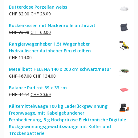
Butterdose Porzellan weiss
Ursprünglicher
Aktueller
CHF
32.00
CHF
26.00
Preis
Preis
Rückenkissen mit Nackenrolle anthrazit
war:
ist:
Ursprünglicher
Aktueller
CHF
73.00
CHF
63.00
CHF 32.00
CHF 26.00.
Preis
Preis
Rangierwagenheber 1,5t Wagenheber
war:
ist:
Hydraulischer Autoheber Einzelkolben
CHF 73.00
CHF 63.00.
CHF
114.00
Metallbett HELENA 140 x 200 cm schwarz/natur
Ursprünglicher
Aktueller
CHF
167.00
CHF
134.00
Preis
Preis
Balance Pad rot 39 x 33 cm
war:
ist:
Ursprünglicher
Aktueller
CHF
44.64
CHF
30.69
CHF 167.00
CHF 134.00.
Preis
Preis
Kältemittelwaage 100 kg Laderückgewinnung
war:
ist:
Freonwaage, mit Kabelgebundener
CHF 44.64
CHF 30.69.
Fernbedienung, 5 g Hochpräzise Elektronische Digitale
Rückgewinnungsgewichtswaage mit Koffer und
Trockenbatterie