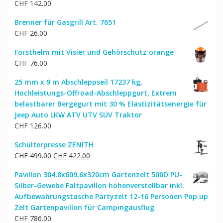
CHF
142.00
Brenner für Gasgrill Art. 7651
CHF
26.00
Forsthelm mit Visier und Gehörschutz orange
CHF
76.00
25 mm x 9 m Abschleppseil 17237 kg,
Hochleistungs-Offroad-Abschleppgurt, Extrem
belastbarer Bergegurt mit 30 % Elastizitätsenergie für
Jeep Auto LKW ATV UTV SUV Traktor
CHF
126.00
Schulterpresse ZENITH
Ursprünglicher
Aktueller
CHF
499.00
CHF
422.00
Preis
Preis
Pavillon 304,8x609,6x320cm Gartenzelt 500D PU-
war:
ist:
Silber-Gewebe Faltpavillon höhenverstellbar inkl.
CHF 499.00
CHF 422.00.
Aufbewahrungstasche Partyzelt 12-16 Personen Pop up
Zelt Gartenpavillon für Campingausflug
CHF
786.00