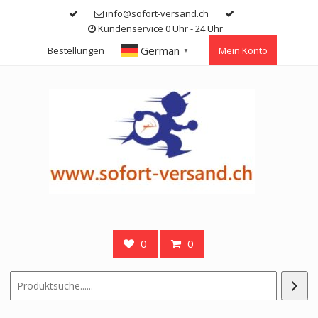
Skip
info@sofort-versand.ch
to
Kundenservice 0 Uhr - 24 Uhr
content
German
Bestellungen
Mein Konto
▼
0
0