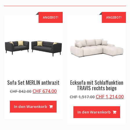
ANGEBOT!
ANGEBOT!
Sofa Set MERLIN anthrazit
Ecksofa mit Schlaffunktion
TRAVIS rechts beige
Ursprünglicher
Aktueller
CHF
674.00
CHF
842.00
Ursprünglicher
Ak
CHF
1,214.00
Preis
Preis
CHF
1,517.00
Preis
Pr
war:
ist:
In den Warenkorb
war:
ist
CHF 842.00
CHF 674.00.
In den Warenkorb
CHF 1,517.00
CH