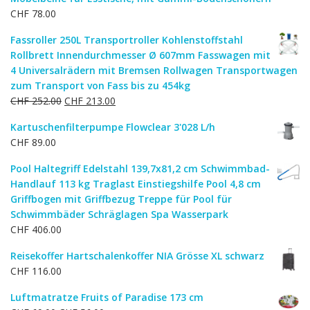
CHF
78.00
Fassroller 250L Transportroller Kohlenstoffstahl
Rollbrett Innendurchmesser Ø 607mm Fasswagen mit
4 Universalrädern mit Bremsen Rollwagen Transportwagen
zum Transport von Fass bis zu 454kg
Ursprünglicher
Aktueller
CHF
252.00
CHF
213.00
Preis
Preis
Kartuschenfilterpumpe Flowclear 3'028 L/h
war:
ist:
CHF
89.00
CHF 252.00
CHF 213.00.
Pool Haltegriff Edelstahl 139,7x81,2 cm Schwimmbad-
Handlauf 113 kg Traglast Einstiegshilfe Pool 4,8 cm
Griffbogen mit Griffbezug Treppe für Pool für
Schwimmbäder Schräglagen Spa Wasserpark
CHF
406.00
Reisekoffer Hartschalenkoffer NIA Grösse XL schwarz
CHF
116.00
Luftmatratze Fruits of Paradise 173 cm