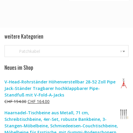
weitere Kategorien
Patchkabel
×
Neues im Shop
V-Head-Rohrständer Höhenverstellbar 28-52 Zoll Pipe
Jack-Ständer Tragbarer hochklappbarer Pipe-
Standfuß mit V-Fold-A-Jacks
Ursprünglicher
Aktueller
CHF
194.00
CHF
164.00
Preis
Preis
Haarnadel-Tischbeine aus Metall, 71 cm,
war:
ist:
Schreibtischbeine, 4er-Set, robuste Bankbeine, 3-
CHF 194.00
CHF 164.00.
Stangen-Möbelbeine, Schmiedeeisen-Couchtischbeine,
Möbelbeine für Esstische, mit Gummi-Bodenschonern