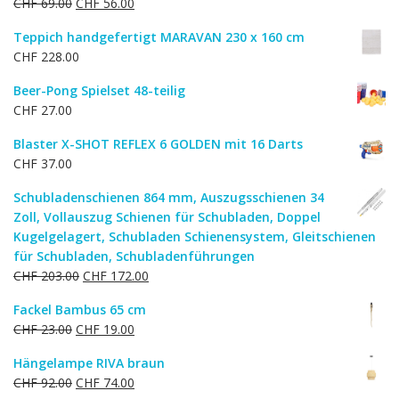
Ursprünglicher
Aktueller
CHF
69.00
CHF
56.00
Preis
Preis
Teppich handgefertigt MARAVAN 230 x 160 cm
war:
ist:
CHF
228.00
CHF 69.00
CHF 56.00.
Beer-Pong Spielset 48-teilig
CHF
27.00
Blaster X-SHOT REFLEX 6 GOLDEN mit 16 Darts
CHF
37.00
Schubladenschienen 864 mm, Auszugsschienen 34
Zoll, Vollauszug Schienen für Schubladen, Doppel
Kugelgelagert, Schubladen Schienensystem, Gleitschienen
für Schubladen, Schubladenführungen
Ursprünglicher
Aktueller
CHF
203.00
CHF
172.00
Preis
Preis
Fackel Bambus 65 cm
war:
ist:
Ursprünglicher
Aktueller
CHF
23.00
CHF
19.00
CHF 203.00
CHF 172.00.
Preis
Preis
Hängelampe RIVA braun
war:
ist:
Ursprünglicher
Aktueller
CHF
92.00
CHF
74.00
CHF 23.00
CHF 19.00.