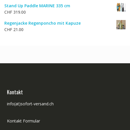
Preis
Preis
Stand Up Paddle MARINE 335 cm
war:
ist:
CHF
319.00
CHF 92.00
CHF 74.00.
Regenjacke Regenponcho mit Kapuze
CHF
21.00
Kontakt
info(at)sofort-versand.ch
Kontakt Formular