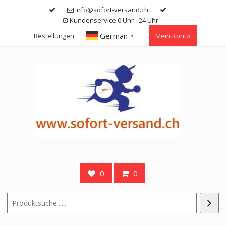
Skip
info@sofort-versand.ch
to
Kundenservice 0 Uhr - 24 Uhr
content
German
Bestellungen
Mein Konto
▼
0
0