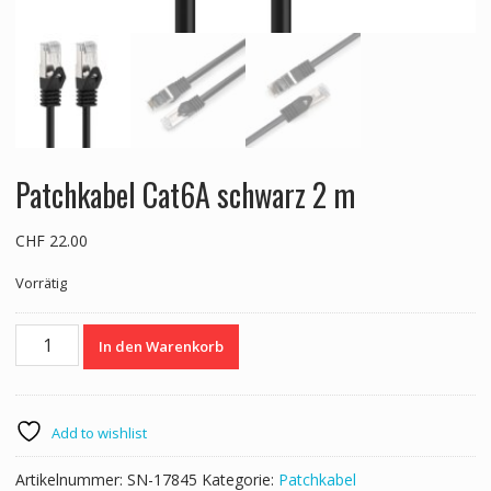
Patchkabel Cat6A schwarz 2 m
CHF
22.00
Vorrätig
Patchkabel
In den Warenkorb
Cat6A
schwarz
2
m
Add to wishlist
Menge
Artikelnummer:
SN-17845
Kategorie:
Patchkabel