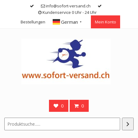
Skip
info@sofort-versand.ch
to
Kundenservice 0 Uhr - 24 Uhr
content
German
Bestellungen
Mein Konto
▼
0
0