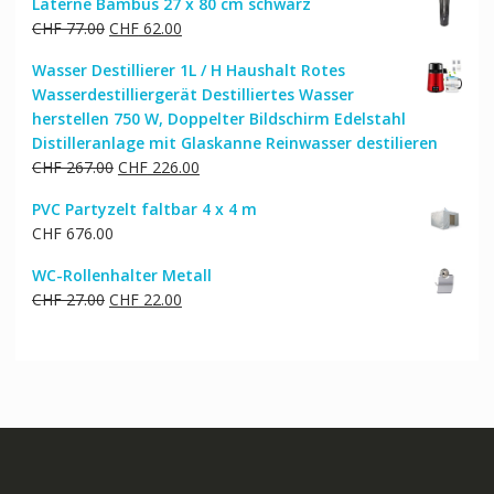
Laterne Bambus 27 x 80 cm schwarz
war:
ist:
Ursprünglicher
Aktueller
CHF
77.00
CHF
62.00
CHF 144.00
CHF 116.00.
Preis
Preis
Wasser Destillierer 1L / H Haushalt Rotes
war:
ist:
Wasserdestilliergerät Destilliertes Wasser
CHF 77.00
CHF 62.00.
herstellen 750 W, Doppelter Bildschirm Edelstahl
Distilleranlage mit Glaskanne Reinwasser destilieren
Ursprünglicher
Aktueller
CHF
267.00
CHF
226.00
Preis
Preis
PVC Partyzelt faltbar 4 x 4 m
war:
ist:
CHF
676.00
CHF 267.00
CHF 226.00.
WC-Rollenhalter Metall
Ursprünglicher
Aktueller
CHF
27.00
CHF
22.00
Preis
Preis
war:
ist:
CHF 27.00
CHF 22.00.