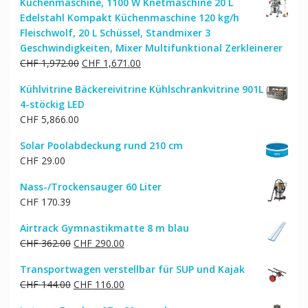
Küchenmaschine, 1100 W Knetmaschine 20 L
Edelstahl Kompakt Küchenmaschine 120 kg/h
Fleischwolf, 20 L Schüssel, Standmixer 3
Geschwindigkeiten, Mixer Multifunktional Zerkleinerer
Ursprünglicher
Aktueller
CHF
1,972.00
CHF
1,671.00
Preis
Preis
Kühlvitrine Bäckereivitrine Kühlschrankvitrine 901L
war:
ist:
4-stöckig LED
CHF 1,972.00
CHF 1,671.00.
CHF
5,866.00
Solar Poolabdeckung rund 210 cm
CHF
29.00
Nass-/Trockensauger 60 Liter
CHF
170.39
Airtrack Gymnastikmatte 8 m blau
Ursprünglicher
Aktueller
CHF
362.00
CHF
290.00
Preis
Preis
Transportwagen verstellbar für SUP und Kajak
war:
ist:
Ursprünglicher
Aktueller
CHF
144.00
CHF
116.00
CHF 362.00
CHF 290.00.
Preis
Preis