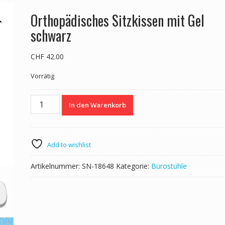
Orthopädisches Sitzkissen mit Gel
schwarz
CHF
42.00
Vorrätig
Orthopädisches
In den Warenkorb
Sitzkissen
mit
Gel
schwarz
Add to wishlist
Menge
Artikelnummer:
SN-18648
Kategorie:
Bürostühle