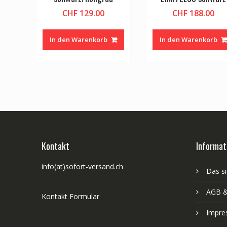
CHF
129.00
CHF
188.00
In den Warenkorb
In den Warenkorb
Kontakt
Informat
info(at)sofort-versand.ch
Das si
AGB &
Kontakt Formular
Impre