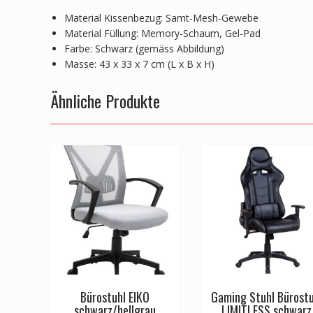
Material Kissenbezug: Samt-Mesh-Gewebe
Material Füllung: Memory-Schaum, Gel-Pad
Farbe: Schwarz (gemäss Abbildung)
Masse: 43 x 33 x 7 cm (L x B x H)
Ähnliche Produkte
Bürostuhl EIKO
Gaming Stuhl Bürostu
schwarz/hellgrau
LIMITLESS schwarz