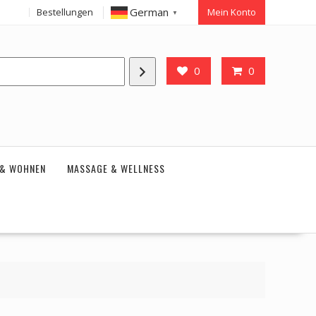
German
Bestellungen
Mein Konto
▼
0
0
 & WOHNEN
MASSAGE & WELLNESS