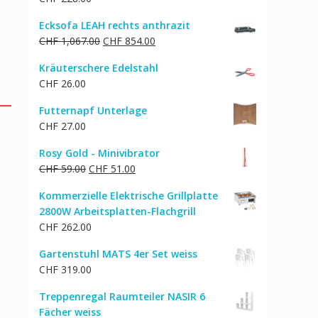
Ecksofa LEAH rechts anthrazit
Ursprünglicher
Aktueller
CHF
1,067.00
CHF
854.00
Preis
Preis
Kräuterschere Edelstahl
war:
ist:
CHF
26.00
CHF 1,067.00
CHF 854.00.
Futternapf Unterlage
CHF
27.00
Rosy Gold - Minivibrator
Ursprünglicher
Aktueller
CHF
59.00
CHF
51.00
Preis
Preis
Kommerzielle Elektrische Grillplatte
war:
ist:
2800W Arbeitsplatten-Flachgrill
CHF 59.00
CHF 51.00.
CHF
262.00
Gartenstuhl MATS 4er Set weiss
CHF
319.00
Treppenregal Raumteiler NASIR 6
Fächer weiss