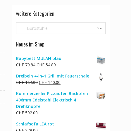
weitere Kategorien
Bürostühle
×
Neues im Shop
Babybett MULAN blau
Ursprünglicher
Aktueller
CHF
79.84
CHF
54.89
Preis
Preis
Dreibein 4-in-1 Grill mit Feuerschale
war:
ist:
Ursprünglicher
Aktueller
CHF
164.00
CHF
140.00
CHF 79.84
CHF 54.89.
Preis
Preis
Kommerzieller Pizzaofen Backofen
war:
ist:
406mm Edelstahl Elektrisch 4
CHF 164.00
CHF 140.00.
Drehknöpfe
CHF
592.00
Schlafsofa LEA rot
CHF
228.00