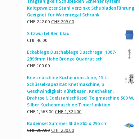
Tragfähigkeit Schubladen Schienensystem
Kaltgewalzter Stahl Verzinkt Schubladenführung
Geeignet für Warenregal Schrank
Ursprünglicher
Aktueller
CHF
242.00
CHF
205.00
Preis
Preis
Sitzwürfel Ben blau
war:
ist:
CHF
46.00
CHF 242.00
CHF 205.00.
Eckablage Duschablage Duschregal 1067-
2896mm Hohe Bronze Quadratisch
CHF
100.00
Knetmaschine Küchenmaschine, 15 L
Schüsselkapazität Knetmaschine, 3
Geschwindigkeit Rührbesen, Knethaken,
Drahtseil, Edelstahlschüssel Teigmaschine 500 W,
Silber Küchenmaschine Timerfunktion
Ursprünglicher
Aktueller
CHF
1,563.00
CHF
1,324.00
Preis
Preis
Badeinsel Summer Slide 365 x 295 cm
war:
ist:
Ursprünglicher
Aktueller
CHF
287.00
CHF
230.00
CHF 1,563.00
CHF 1,324.00.
Preis
Preis