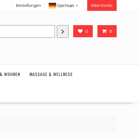
German
Bestellungen
Mein Konto
▼
0
0
 & WOHNEN
MASSAGE & WELLNESS