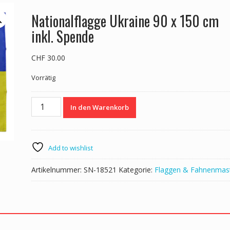
Nationalflagge Ukraine 90 x 150 cm
inkl. Spende
CHF
30.00
Vorrätig
Nationalflagge
In den Warenkorb
Ukraine
90
x
150
Add to wishlist
cm
inkl.
Artikelnummer:
SN-18521
Kategorie:
Flaggen & Fahnenmas
Spende
Menge