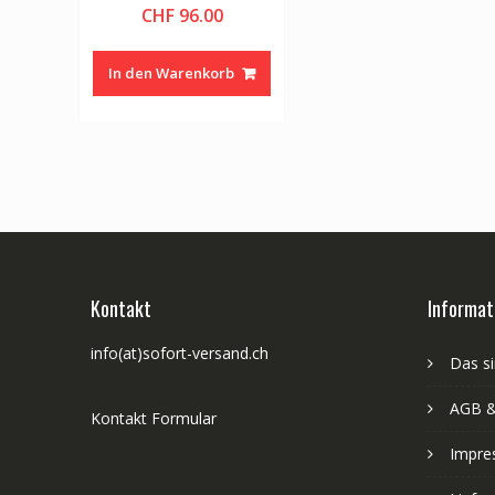
CHF
96.00
In den Warenkorb
Kontakt
Informat
info(at)sofort-versand.ch
Das si
AGB &
Kontakt Formular
Impre