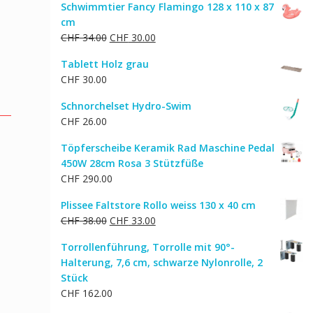
Schwimmtier Fancy Flamingo 128 x 110 x 87
war:
ist:
cm
CHF 287.00
CHF 230.00.
Ursprünglicher
Aktueller
CHF
34.00
CHF
30.00
Preis
Preis
Tablett Holz grau
war:
ist:
CHF
30.00
CHF 34.00
CHF 30.00.
Schnorchelset Hydro-Swim
CHF
26.00
Töpferscheibe Keramik Rad Maschine Pedal
450W 28cm Rosa 3 Stützfüße
CHF
290.00
Plissee Faltstore Rollo weiss 130 x 40 cm
Ursprünglicher
Aktueller
CHF
38.00
CHF
33.00
Preis
Preis
Torrollenführung, Torrolle mit 90°-
war:
ist:
Halterung, 7,6 cm, schwarze Nylonrolle, 2
CHF 38.00
CHF 33.00.
Stück
CHF
162.00