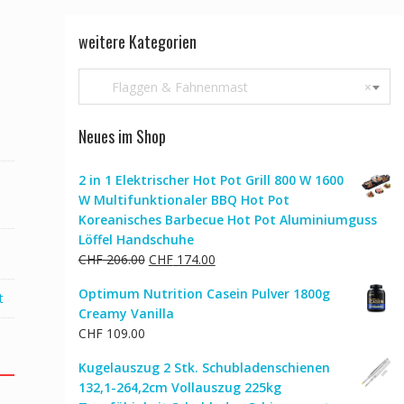
weitere Kategorien
Flaggen & Fahnenmast
×
Neues im Shop
2 in 1 Elektrischer Hot Pot Grill 800 W 1600
W Multifunktionaler BBQ Hot Pot
Koreanisches Barbecue Hot Pot Aluminiumguss
Löffel Handschuhe
Ursprünglicher
Aktueller
CHF
206.00
CHF
174.00
Preis
Preis
Optimum Nutrition Casein Pulver 1800g
t
war:
ist:
Creamy Vanilla
CHF 206.00
CHF 174.00.
CHF
109.00
Kugelauszug 2 Stk. Schubladenschienen
132,1-264,2cm Vollauszug 225kg