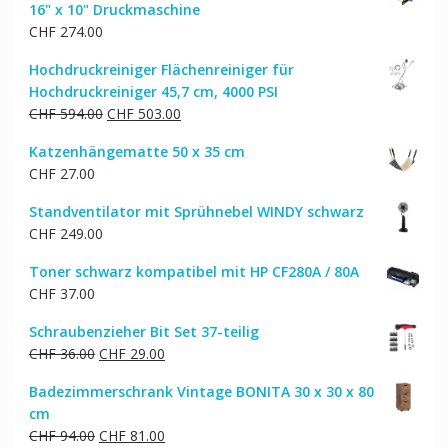
16" x 10" Druckmaschine
CHF
274.00
Hochdruckreiniger Flächenreiniger für
Hochdruckreiniger 45,7 cm, 4000 PSI
Ursprünglicher
Aktueller
CHF
594.00
CHF
503.00
Preis
Preis
Katzenhängematte 50 x 35 cm
war:
ist:
CHF
27.00
CHF 594.00
CHF 503.00.
Standventilator mit Sprühnebel WINDY schwarz
CHF
249.00
Toner schwarz kompatibel mit HP CF280A / 80A
CHF
37.00
Schraubenzieher Bit Set 37-teilig
Ursprünglicher
Aktueller
CHF
36.00
CHF
29.00
Preis
Preis
Badezimmerschrank Vintage BONITA 30 x 30 x 80
war:
ist:
cm
CHF 36.00
CHF 29.00.
Ursprünglicher
Aktueller
CHF
94.00
CHF
81.00