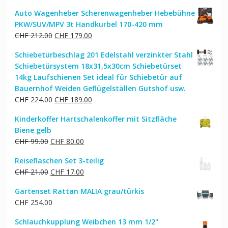
Preis
Preis
Auto Wagenheber Scherenwagenheber Hebebühne
war:
ist:
PKW/SUV/MPV 3t Handkurbel 170-420 mm
CHF 94.00
CHF 81.00.
Ursprünglicher
Aktueller
CHF
212.00
CHF
179.00
Preis
Preis
Schiebetürbeschlag 201 Edelstahl verzinkter Stahl
war:
ist:
Schiebetürsystem 18x31,5x30cm Schiebetürset
CHF 212.00
CHF 179.00.
14kg Laufschienen Set ideal für Schiebetür auf
Bauernhof Weiden Geflügelställen Gutshof usw.
Ursprünglicher
Aktueller
CHF
224.00
CHF
189.00
Preis
Preis
Kinderkoffer Hartschalenkoffer mit Sitzfläche
war:
ist:
Biene gelb
CHF 224.00
CHF 189.00.
Ursprünglicher
Aktueller
CHF
99.00
CHF
80.00
Preis
Preis
Reiseflaschen Set 3-teilig
war:
ist:
Ursprünglicher
Aktueller
CHF
21.00
CHF
17.00
CHF 99.00
CHF 80.00.
Preis
Preis
Gartenset Rattan MALIA grau/türkis
war:
ist:
CHF
254.00
CHF 21.00
CHF 17.00.
Schlauchkupplung Weibchen 13 mm 1/2"