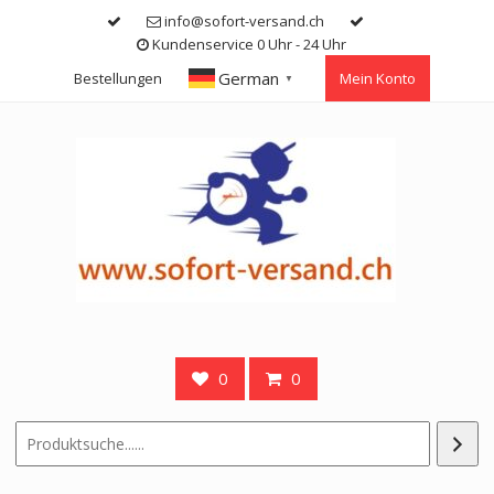
Skip
info@sofort-versand.ch
to
Kundenservice 0 Uhr - 24 Uhr
content
German
Bestellungen
Mein Konto
▼
0
0