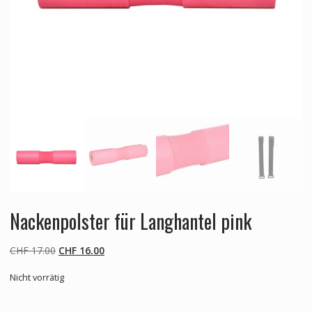
Nackenpolster für Langhantel pink
Ursprünglicher
Aktueller
CHF
17.00
CHF
16.00
Preis
Preis
Nicht vorrätig
war:
ist:
CHF 17.00
CHF 16.00.