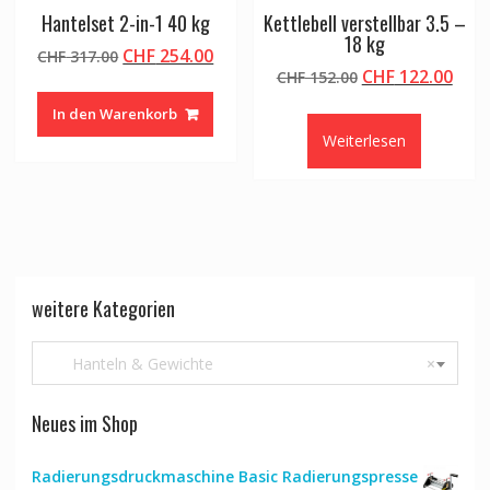
Hantelset 2-in-1 40 kg
Kettlebell verstellbar 3.5 –
18 kg
Ursprünglicher
Aktueller
CHF
254.00
CHF
317.00
Ursprünglicher
Aktu
CHF
122.00
Preis
Preis
CHF
152.00
Preis
Prei
war:
ist:
In den Warenkorb
war:
ist:
CHF 317.00
CHF 254.00.
Weiterlesen
CHF 152.00
CHF 
weitere Kategorien
Hanteln & Gewichte
×
Neues im Shop
Radierungsdruckmaschine Basic Radierungspresse