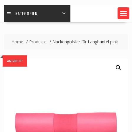
KATEGORIEN
Home
Produkte
Nackenpolster für Langhantel pink
ANGEBOT!