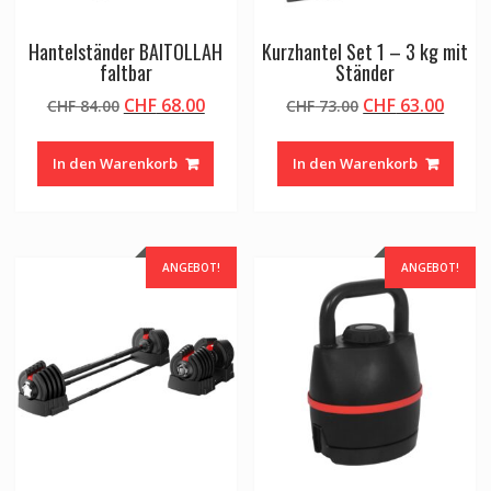
Hantelständer BAITOLLAH
Kurzhantel Set 1 – 3 kg mit
faltbar
Ständer
Ursprünglicher
Aktueller
Ursprünglicher
Aktue
CHF
68.00
CHF
63.00
CHF
84.00
CHF
73.00
Preis
Preis
Preis
Preis
war:
ist:
war:
ist:
In den Warenkorb
In den Warenkorb
CHF 84.00
CHF 68.00.
CHF 73.00
CHF 6
ANGEBOT!
ANGEBOT!