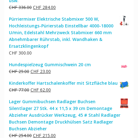
usw.
Ursprünglicher
Aktueller
CHF
336.00
CHF
284.00
Preis
Preis
Pürriermixer Elektrische Stabmixer 500 W,
war:
ist:
Hochleistungs-Pürierstab Einstellbar 4000-18000
CHF 336.00
CHF 284.00.
U/min, Edelstahl Mehrzweck Stabmixer 660 mm
Abnehmbarer Rührstab, inkl. Wandhaken &
Ersatzklingenkopf
CHF
300.00
Hundespielzeug Gummischwein 20 cm
Ursprünglicher
Aktueller
CHF
29.00
CHF
23.00
Preis
Preis
Kinderkoffer Hartschalenkoffer mit Sitzfläche blau
war:
ist:
Ursprünglicher
Aktueller
CHF
77.00
CHF
62.00
CHF 29.00
CHF 23.00.
Preis
Preis
Lager Gummibuchsen Radlager Buchsen
war:
ist:
Silentlager 27 Stk. 44 x 11,5 x 39 cm Demontage
CHF 77.00
CHF 62.00.
Abzieher Ausdrücker Werkzeug, 45 # Stahl Radlager
Buchsen Demontage Druckhülsen Satz Radlager
Buchsen Abzieher
Ursprünglicher
Aktueller
CHF
254.00
CHF
215.00