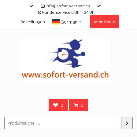
Skip
info@sofort-versand.ch
to
Kundenservice 0 Uhr - 24 Uhr
content
German
Bestellungen
Mein Konto
▼
0
0