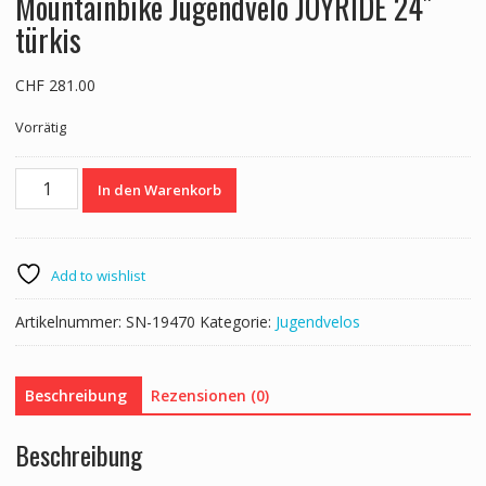
Mountainbike Jugendvelo JOYRIDE 24″
türkis
CHF
281.00
Vorrätig
Mountainbike
In den Warenkorb
Jugendvelo
JOYRIDE
24"
türkis
Add to wishlist
Menge
Artikelnummer:
SN-19470
Kategorie:
Jugendvelos
Beschreibung
Rezensionen (0)
Beschreibung