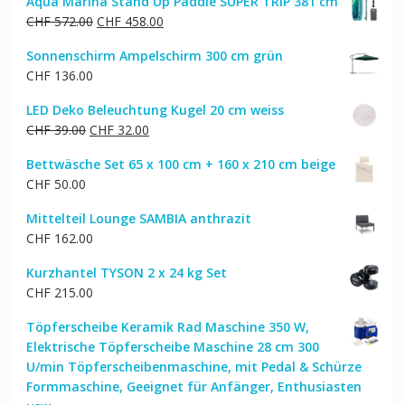
Aqua Marina Stand Up Paddle SUPER TRIP 381 cm
Ursprünglicher
Aktueller
CHF
572.00
CHF
458.00
Preis
Preis
Sonnenschirm Ampelschirm 300 cm grün
war:
ist:
CHF
136.00
CHF 572.00
CHF 458.00.
LED Deko Beleuchtung Kugel 20 cm weiss
Ursprünglicher
Aktueller
CHF
39.00
CHF
32.00
Preis
Preis
Bettwäsche Set 65 x 100 cm + 160 x 210 cm beige
war:
ist:
CHF
50.00
CHF 39.00
CHF 32.00.
Mittelteil Lounge SAMBIA anthrazit
CHF
162.00
Kurzhantel TYSON 2 x 24 kg Set
CHF
215.00
Töpferscheibe Keramik Rad Maschine 350 W,
Elektrische Töpferscheibe Maschine 28 cm 300
U/min Töpferscheibenmaschine, mit Pedal & Schürze
Formmaschine, Geeignet für Anfänger, Enthusiasten