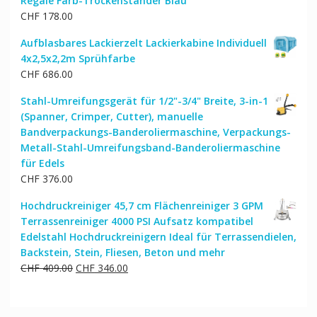
Regale Farb-Trockenständer Blau
CHF
178.00
Aufblasbares Lackierzelt Lackierkabine Individuell
4x2,5x2,2m Sprühfarbe
CHF
686.00
Stahl-Umreifungsgerät für 1/2"-3/4" Breite, 3-in-1
(Spanner, Crimper, Cutter), manuelle
Bandverpackungs-Banderoliermaschine, Verpackungs-
Metall-Stahl-Umreifungsband-Banderoliermaschine
für Edels
CHF
376.00
Hochdruckreiniger 45,7 cm Flächenreiniger 3 GPM
Terrassenreiniger 4000 PSI Aufsatz kompatibel
Edelstahl Hochdruckreinigern Ideal für Terrassendielen,
Backstein, Stein, Fliesen, Beton und mehr
Ursprünglicher
Aktueller
CHF
409.00
CHF
346.00
Preis
Preis
war:
ist:
CHF 409.00
CHF 346.00.