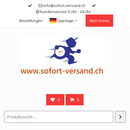
Skip
info@sofort-versand.ch
to
Kundenservice 0 Uhr - 24 Uhr
content
German
Bestellungen
Mein Konto
▼
0
0