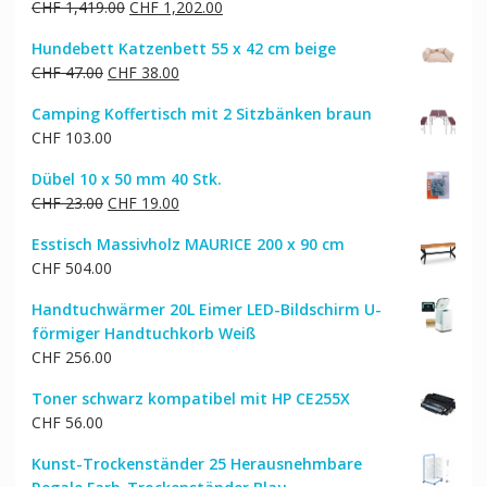
Ursprünglicher
Aktueller
CHF
1,419.00
CHF
1,202.00
Preis
Preis
Hundebett Katzenbett 55 x 42 cm beige
war:
ist:
Ursprünglicher
Aktueller
CHF
47.00
CHF
38.00
CHF 1,419.00
CHF 1,202.00.
Preis
Preis
Camping Koffertisch mit 2 Sitzbänken braun
war:
ist:
CHF
103.00
CHF 47.00
CHF 38.00.
Dübel 10 x 50 mm 40 Stk.
Ursprünglicher
Aktueller
CHF
23.00
CHF
19.00
Preis
Preis
Esstisch Massivholz MAURICE 200 x 90 cm
war:
ist:
CHF
504.00
CHF 23.00
CHF 19.00.
Handtuchwärmer 20L Eimer LED-Bildschirm U-
förmiger Handtuchkorb Weiß
CHF
256.00
Toner schwarz kompatibel mit HP CE255X
CHF
56.00
Kunst-Trockenständer 25 Herausnehmbare