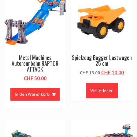
Metal Machines
Spielzeug Bagger Lastwagen
Autorennbahn RAPTOR
25 cm
ATTACK
Ursprünglicher
Aktue
CHF
10.00
CHF
13.00
CHF
50.00
Preis
Preis
war:
ist:
Weiterlesen
CHF 13.00
CHF 1
In den Warenkorb