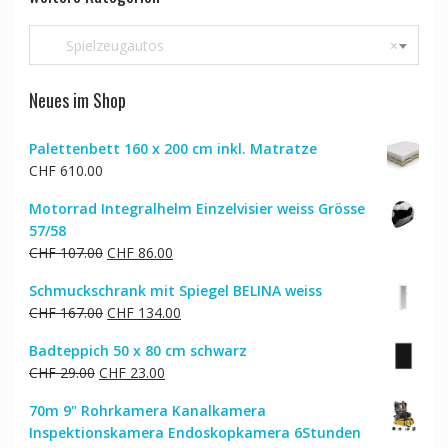
Spielzeugautos
×
Neues im Shop
Palettenbett 160 x 200 cm inkl. Matratze
CHF
610.00
Motorrad Integralhelm Einzelvisier weiss Grösse
57/58
Ursprünglicher
Aktueller
CHF
107.00
CHF
86.00
Preis
Preis
Schmuckschrank mit Spiegel BELINA weiss
war:
ist:
Ursprünglicher
Aktueller
CHF
167.00
CHF
134.00
CHF 107.00
CHF 86.00.
Preis
Preis
Badteppich 50 x 80 cm schwarz
war:
ist:
Ursprünglicher
Aktueller
CHF
29.00
CHF
23.00
CHF 167.00
CHF 134.00.
Preis
Preis
70m 9" Rohrkamera Kanalkamera
war:
ist:
Inspektionskamera Endoskopkamera 6Stunden
CHF 29.00
CHF 23.00.