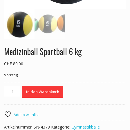
Medizinball Sportball 6 kg
CHF
89.00
Vorrätig
Medizinball
In den Warenkorb
Sportball
6
kg
Menge
Add to wishlist
Artikelnummer:
SN-4378
Kategorie:
Gymnastikbälle