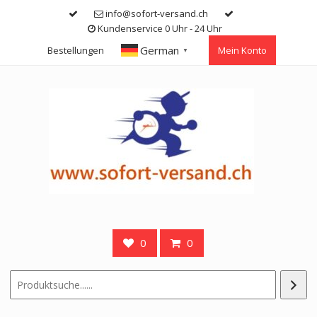
Skip
info@sofort-versand.ch
to
Kundenservice 0 Uhr - 24 Uhr
content
German
Bestellungen
Mein Konto
▼
0
0