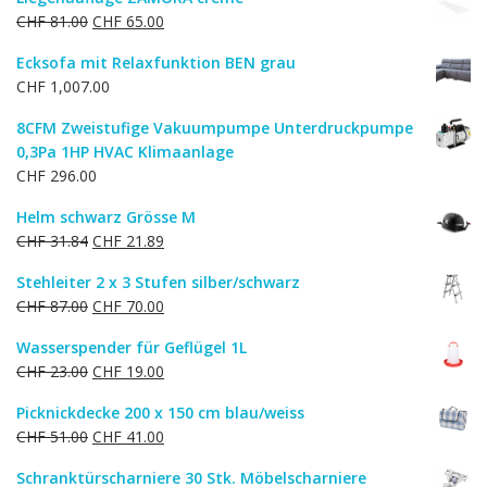
Ursprünglicher
Aktueller
CHF
81.00
CHF
65.00
Preis
Preis
Ecksofa mit Relaxfunktion BEN grau
war:
ist:
CHF
1,007.00
CHF 81.00
CHF 65.00.
8CFM Zweistufige Vakuumpumpe Unterdruckpumpe
0,3Pa 1HP HVAC Klimaanlage
CHF
296.00
Helm schwarz Grösse M
Ursprünglicher
Aktueller
CHF
31.84
CHF
21.89
Preis
Preis
Stehleiter 2 x 3 Stufen silber/schwarz
war:
ist:
Ursprünglicher
Aktueller
CHF
87.00
CHF
70.00
CHF 31.84
CHF 21.89.
Preis
Preis
Wasserspender für Geflügel 1L
war:
ist:
Ursprünglicher
Aktueller
CHF
23.00
CHF
19.00
CHF 87.00
CHF 70.00.
Preis
Preis
Picknickdecke 200 x 150 cm blau/weiss
war:
ist:
Ursprünglicher
Aktueller
CHF
51.00
CHF
41.00
CHF 23.00
CHF 19.00.
Preis
Preis
Schranktürscharniere 30 Stk. Möbelscharniere
war:
ist: