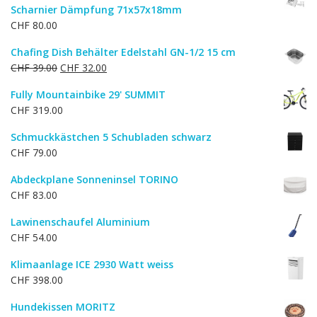
Scharnier Dämpfung 71x57x18mm
CHF 51.00
CHF 41.00.
CHF
80.00
Chafing Dish Behälter Edelstahl GN-1/2 15 cm
Ursprünglicher
Aktueller
CHF
39.00
CHF
32.00
Preis
Preis
Fully Mountainbike 29' SUMMIT
war:
ist:
CHF
319.00
CHF 39.00
CHF 32.00.
Schmuckkästchen 5 Schubladen schwarz
CHF
79.00
Abdeckplane Sonneninsel TORINO
CHF
83.00
Lawinenschaufel Aluminium
CHF
54.00
Klimaanlage ICE 2930 Watt weiss
CHF
398.00
Hundekissen MORITZ