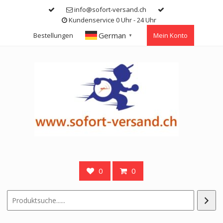
Skip
info@sofort-versand.ch
to
Kundenservice 0 Uhr - 24 Uhr
content
German
Bestellungen
Mein Konto
▼
0
0