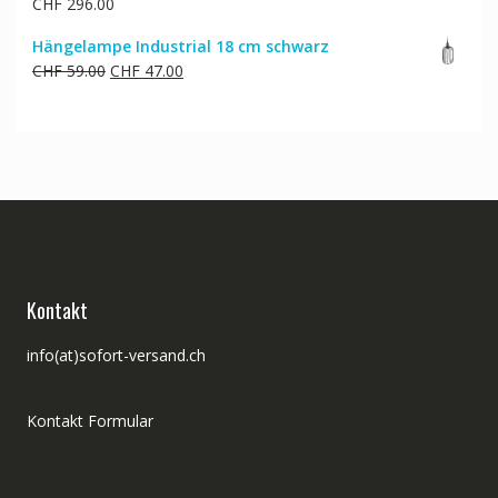
CHF
296.00
Hängelampe Industrial 18 cm schwarz
Ursprünglicher
Aktueller
CHF
59.00
CHF
47.00
Preis
Preis
war:
ist:
CHF 59.00
CHF 47.00.
Kontakt
info(at)sofort-versand.ch
Kontakt Formular