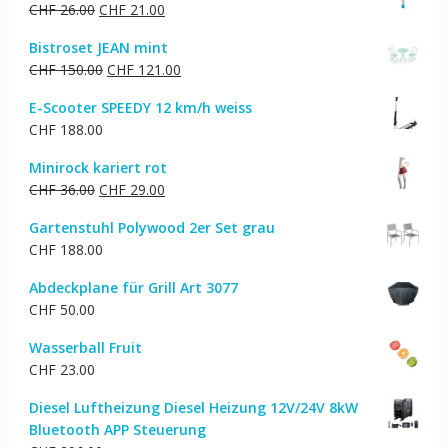
Ursprünglicher
Aktueller
CHF
26.00
CHF
21.00
Preis
Preis
Bistroset JEAN mint
war:
ist:
Ursprünglicher
Aktueller
CHF
150.00
CHF
121.00
CHF 26.00
CHF 21.00.
Preis
Preis
E-Scooter SPEEDY 12 km/h weiss
war:
ist:
CHF
188.00
CHF 150.00
CHF 121.00.
Minirock kariert rot
Ursprünglicher
Aktueller
CHF
36.00
CHF
29.00
Preis
Preis
Gartenstuhl Polywood 2er Set grau
war:
ist:
CHF
188.00
CHF 36.00
CHF 29.00.
Abdeckplane für Grill Art 3077
CHF
50.00
Wasserball Fruit
CHF
23.00
Diesel Luftheizung Diesel Heizung 12V/24V 8kW
Bluetooth APP Steuerung