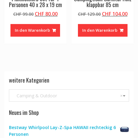
Personen 40 x 28 x 19 cm
klappbar 85 cm
Ursprünglicher
Aktueller
Ursprünglicher
Aktu
CHF
80.00
CHF
104.00
CHF
99.00
CHF
129.00
Preis
Preis
Preis
Prei
war:
ist:
war:
ist:
In den Warenkorb
In den Warenkorb
CHF 99.00
CHF 80.00.
CHF 129.00
CHF 
weitere Kategorien
Camping & Outdoor
×
Neues im Shop
Bestway Whirlpool Lay-Z-Spa HAWAII rechteckig 6
Personen