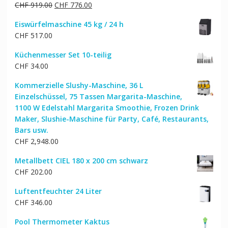
Ursprünglicher
Aktueller
CHF
919.00
CHF
776.00
Preis
Preis
Eiswürfelmaschine 45 kg / 24 h
war:
ist:
CHF
517.00
CHF 919.00
CHF 776.00.
Küchenmesser Set 10-teilig
CHF
34.00
Kommerzielle Slushy-Maschine, 36 L
Einzelschüssel, 75 Tassen Margarita-Maschine,
1100 W Edelstahl Margarita Smoothie, Frozen Drink
Maker, Slushie-Maschine für Party, Café, Restaurants,
Bars usw.
CHF
2,948.00
Metallbett CIEL 180 x 200 cm schwarz
CHF
202.00
Luftentfeuchter 24 Liter
CHF
346.00
Pool Thermometer Kaktus