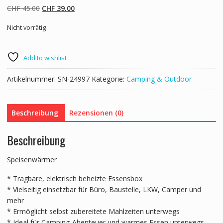
Ursprünglicher
Aktueller
CHF
45.00
CHF
39.00
Preis
Preis
Nicht vorrätig
war:
ist:
CHF 45.00
CHF 39.00.
Add to wishlist
Artikelnummer:
SN-24997
Kategorie:
Camping & Outdoor
Beschreibung
Rezensionen (0)
Beschreibung
Speisenwärmer
* Tragbare, elektrisch beheizte Essensbox
* Vielseitig einsetzbar für Büro, Baustelle, LKW, Camper und
mehr
* Ermöglicht selbst zubereitete Mahlzeiten unterwegs
* Ideal für Camping-Abenteuer und warmes Essen unterwegs