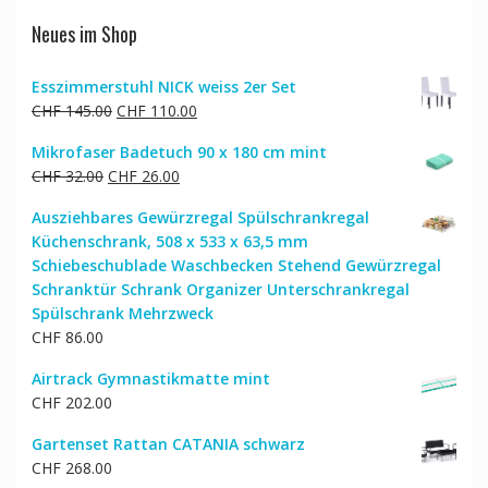
Neues im Shop
Esszimmerstuhl NICK weiss 2er Set
Ursprünglicher
Aktueller
CHF
145.00
CHF
110.00
Preis
Preis
Mikrofaser Badetuch 90 x 180 cm mint
war:
ist:
Ursprünglicher
Aktueller
CHF
32.00
CHF
26.00
CHF 145.00
CHF 110.00.
Preis
Preis
Ausziehbares Gewürzregal Spülschrankregal
war:
ist:
Küchenschrank, 508 x 533 x 63,5 mm
CHF 32.00
CHF 26.00.
Schiebeschublade Waschbecken Stehend Gewürzregal
Schranktür Schrank Organizer Unterschrankregal
Spülschrank Mehrzweck
CHF
86.00
Airtrack Gymnastikmatte mint
CHF
202.00
Gartenset Rattan CATANIA schwarz
CHF
268.00