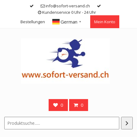
Skip
info@sofort-versand.ch
to
Kundenservice 0 Uhr - 24 Uhr
content
German
Bestellungen
Mein Konto
▼
0
0