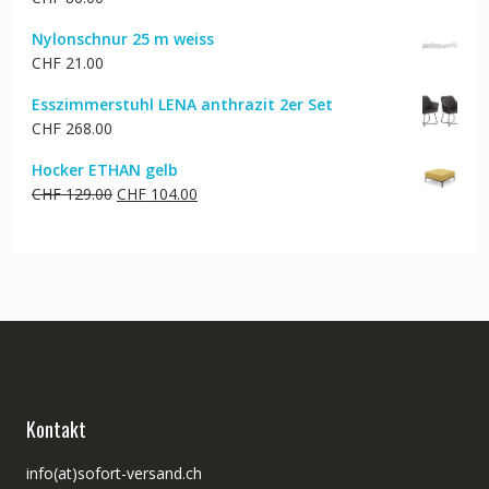
Nylonschnur 25 m weiss
CHF
21.00
Esszimmerstuhl LENA anthrazit 2er Set
CHF
268.00
Hocker ETHAN gelb
Ursprünglicher
Aktueller
CHF
129.00
CHF
104.00
Preis
Preis
war:
ist:
CHF 129.00
CHF 104.00.
Kontakt
info(at)sofort-versand.ch