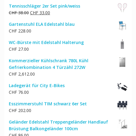
Tennisschläger 2er Set pink/weiss
Ursprünglicher
Aktueller
CHF
38.00
CHF
33.00
Preis
Preis
Gartenstuhl ELA Edelstahl blau
war:
ist:
CHF
228.00
CHF 38.00
CHF 33.00.
WC-Bürste mit Edelstahl Halterung
CHF
27.00
Kommerzieller Kühlschrank 780L Kühl
Gefrierkombination 4 Türzähl 272W
CHF
2,612.00
Ladegerät für City E-Bikes
CHF
76.00
Esszimmerstuhl TIM schwarz 6er Set
CHF
202.00
Geländer Edelstahl Treppengeländer Handlauf
Brüstung Balkongeländer 100cm
CHF
86.00