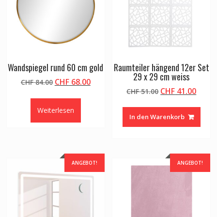
Wandspiegel rund 60 cm gold
Raumteiler hängend 12er Set
29 x 29 cm weiss
Ursprünglicher
Aktueller
CHF
68.00
CHF
84.00
Ursprünglicher
Aktue
CHF
41.00
Preis
Preis
CHF
51.00
Preis
Preis
war:
ist:
Weiterlesen
war:
ist:
CHF 84.00
CHF 68.00.
In den Warenkorb
CHF 51.00
CHF 4
ANGEBOT!
ANGEBOT!