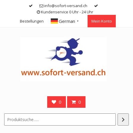
Skip
info@sofort-versand.ch
to
Kundenservice 0 Uhr - 24 Uhr
content
German
Bestellungen
Mein Konto
▼
0
0