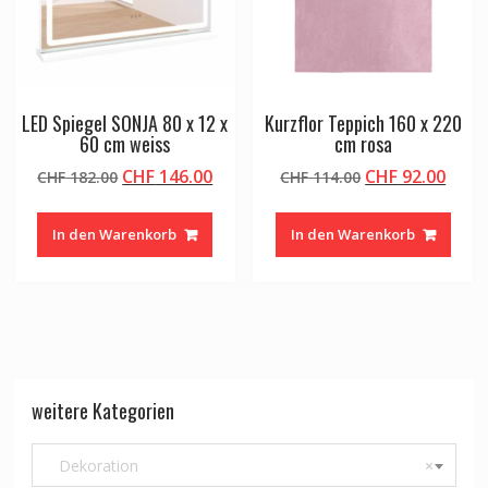
LED Spiegel SONJA 80 x 12 x
Kurzflor Teppich 160 x 220
60 cm weiss
cm rosa
Ursprünglicher
Aktueller
Ursprüngliche
Aktu
CHF
146.00
CHF
92.00
CHF
182.00
CHF
114.00
Preis
Preis
Preis
Preis
war:
ist:
war:
ist:
In den Warenkorb
In den Warenkorb
CHF 182.00
CHF 146.00.
CHF 114.00
CHF 9
weitere Kategorien
Dekoration
×