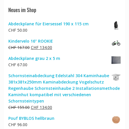
Neues im Shop
Abdeckplane für Eiersessel 190 x 115 cm
CHF
50.00
Kindervelo 16“ ROOKIE
Ursprünglicher
Aktueller
CHF
167.00
CHF
134.00
Preis
Preis
Abdeckplane grau 2 x 5 m
war:
ist:
CHF
67.00
CHF 167.00
CHF 134.00.
Schornsteinabdeckung Edelstahl 304 Kaminhaube
381x381x250mm Kaminabdeckung Vogelschutz
Regenhaube Schornsteinhaube 2 Installationsmethode
Kaminhut kompatibel mit verschiedenen
Schornsteintypen
Ursprünglicher
Aktueller
CHF
159.00
CHF
134.00
Preis
Preis
Pouf BYBLOS hellbraun
war:
ist:
CHF
96.00
CHF 159.00
CHF 134.00.