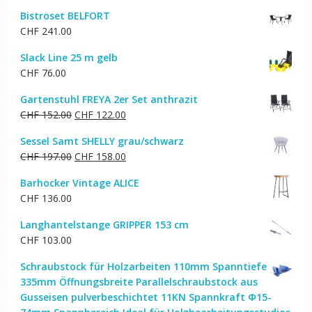
Bistroset BELFORT
CHF
241.00
Slack Line 25 m gelb
CHF
76.00
Gartenstuhl FREYA 2er Set anthrazit
Ursprünglicher
Aktueller
CHF
152.00
CHF
122.00
Preis
Preis
Sessel Samt SHELLY grau/schwarz
war:
ist:
Ursprünglicher
Aktueller
CHF
197.00
CHF
158.00
CHF 152.00
CHF 122.00.
Preis
Preis
Barhocker Vintage ALICE
war:
ist:
CHF
136.00
CHF 197.00
CHF 158.00.
Langhantelstange GRIPPER 153 cm
CHF
103.00
Schraubstock für Holzarbeiten 110mm Spanntiefe
335mm Öffnungsbreite Parallelschraubstock aus
Gusseisen pulverbeschichtet 11KN Spannkraft Φ15-