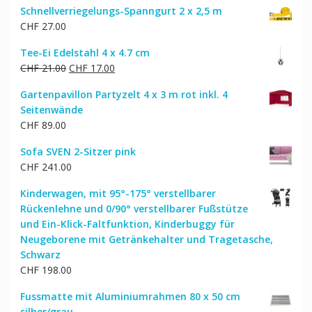
Schnellverriegelungs-Spanngurt 2 x 2,5 m
CHF
27.00
Tee-Ei Edelstahl 4 x 4.7 cm
Ursprünglicher
Aktueller
CHF
21.00
CHF
17.00
Preis
Preis
Gartenpavillon Partyzelt 4 x 3 m rot inkl. 4
war:
ist:
Seitenwände
CHF 21.00
CHF 17.00.
CHF
89.00
Sofa SVEN 2-Sitzer pink
CHF
241.00
Kinderwagen, mit 95°-175° verstellbarer
Rückenlehne und 0/90° verstellbarer Fußstütze
und Ein-Klick-Faltfunktion, Kinderbuggy für
Neugeborene mit Getränkehalter und Tragetasche,
Schwarz
CHF
198.00
Fussmatte mit Aluminiumrahmen 80 x 50 cm
silber/grau