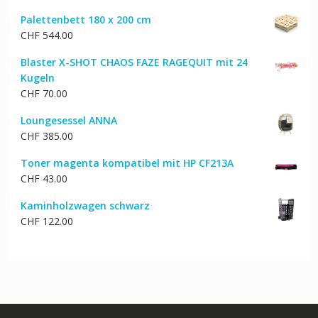
Preis
Preis
Palettenbett 180 x 200 cm
war:
ist:
CHF
544.00
CHF 1,497.00
CHF 1,268.00.
Blaster X-SHOT CHAOS FAZE RAGEQUIT mit 24
Kugeln
CHF
70.00
Loungesessel ANNA
CHF
385.00
Toner magenta kompatibel mit HP CF213A
CHF
43.00
Kaminholzwagen schwarz
CHF
122.00