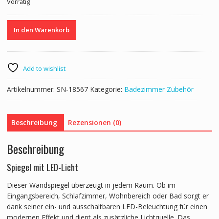
Vorrätig
LED
In den Warenkorb
Wandspiegel
80
x
60
Add to wishlist
cm
Menge
Artikelnummer:
SN-18567
Kategorie:
Badezimmer Zubehör
Beschreibung
Rezensionen (0)
Beschreibung
Spiegel mit LED-Licht
Dieser Wandspiegel überzeugt in jedem Raum. Ob im
Eingangsbereich, Schlafzimmer, Wohnbereich oder Bad sorgt er
dank seiner ein- und ausschaltbaren LED-Beleuchtung für einen
modernen Effekt und dient als zusätzliche Lichtquelle. Das