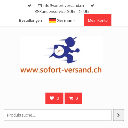
Skip
info@sofort-versand.ch
to
Kundenservice 0 Uhr - 24 Uhr
content
German
Bestellungen
Mein Konto
▼
0
0