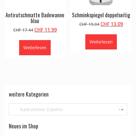
Antirutschmatte Badewanne
Schminkspiegel doppelseitig
blau
Ursprünglicher
Aktue
CHF
13.09
CHF
19.04
Ursprünglicher
Aktueller
CHF
11.99
CHF
17.44
Preis
Preis
Preis
Preis
war:
ist:
Weiterlesen
war:
ist:
CHF 19.04
CHF 1
Weiterlesen
CHF 17.44
CHF 11.99.
weitere Kategorien
Badezimmer Zubehör
×
Neues im Shop