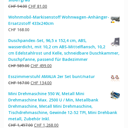
Ursprünglicher
Aktueller
CHF
94.00
CHF
81.00
Preis
Preis
Wohnmobil-Markisenstoff Wohnwagen-Anhänger-
war:
ist:
Ersatzstoff 433x240cm
CHF 94.00
CHF 81.00.
CHF
168.00
Duschpandex-Set, 96,5 x 152,4 cm, ABS,
wasserdicht, mit 10,2 cm ABS-Mittelflansch, 10,2
cm Edelstahlrost und Kelle, schneidbare Duschkammer,
Duschpfanne, passend für Badezimmer
Ursprünglicher
Aktueller
CHF
589.00
CHF
499.00
Preis
Preis
Esszimmerstuhl AMALIA 2er Set bunt/natur
war:
ist:
Ursprünglicher
Aktueller
CHF
167.00
CHF
134.00
CHF 589.00
CHF 499.00.
Preis
Preis
Mini Drehmaschine 550 W, Metall Mini
war:
ist:
Drehmaschine Max. 2500 U / Min, Metallbank
CHF 167.00
CHF 134.00.
Drehmaschine, Metall Mini Drehmaschine,
Tischdrehmaschine, Gewinde 12-52 TPI, Mini Drehbank
metall, Zubehör Inkl.
Ursprünglicher
Aktueller
CHF
1,497.00
CHF
1,268.00