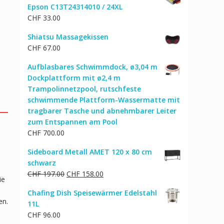
Epson C13T24314010 / 24XL
CHF
33.00
Shiatsu Massagekissen
CHF
67.00
Aufblasbares Schwimmdock, ø3,04 m
Dockplattform mit ø2,4 m
Trampolinnetzpool, rutschfeste
schwimmende Plattform-Wassermatte mit
tragbarer Tasche und abnehmbarer Leiter
zum Entspannen am Pool
CHF
700.00
Sideboard Metall AMET 120 x 80 cm
schwarz
Ursprünglicher
Aktueller
CHF
197.00
CHF
158.00
ie
Preis
Preis
Chafing Dish Speisewärmer Edelstahl
war:
ist:
en.
11L
CHF 197.00
CHF 158.00.
CHF
96.00