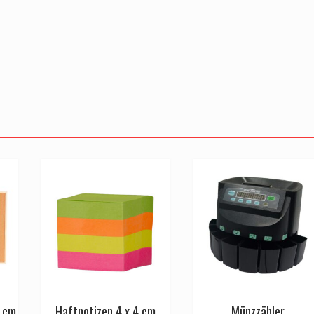
0 cm
Haftnotizen 4 x 4 cm
Münzzähler