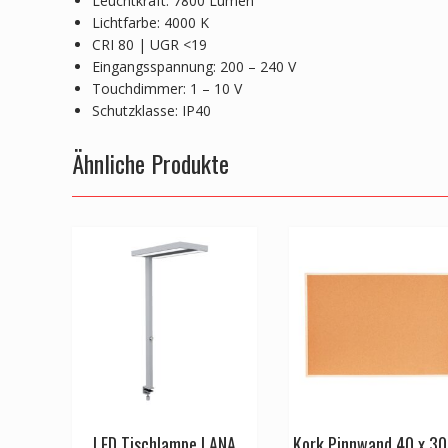
Leuchtkraft: 7800 Lumen
Lichtfarbe: 4000 K
CRI 80 | UGR <19
Eingangsspannung: 200 – 240 V
Touchdimmer: 1 – 10 V
Schutzklasse: IP40
Ähnliche Produkte
LED Tischlampe LANA
Kork Pinnwand 40 x 3