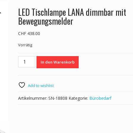
LED Tischlampe LANA dimmbar mit
Bewegungsmelder
CHF
438.00
Vorrätig
LED
In den Warenkorb
Tischlampe
LANA
dimmbar
mit
Add to wishlist
Bewegungsmelder
Menge
Artikelnummer:
SN-18808
Kategorie:
Bürobedarf