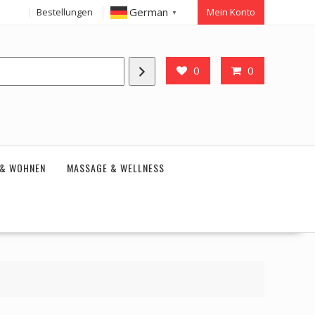
German
Bestellungen
Mein Konto
▼
0
0
 & WOHNEN
MASSAGE & WELLNESS