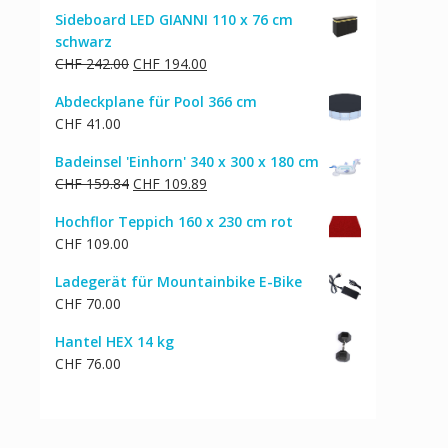
Sideboard LED GIANNI 110 x 76 cm
schwarz
Ursprünglicher
Aktueller
CHF
242.00
CHF
194.00
Preis
Preis
Abdeckplane für Pool 366 cm
war:
ist:
CHF
41.00
CHF 242.00
CHF 194.00.
Badeinsel 'Einhorn' 340 x 300 x 180 cm
Ursprünglicher
Aktueller
CHF
159.84
CHF
109.89
Preis
Preis
Hochflor Teppich 160 x 230 cm rot
war:
ist:
CHF
109.00
CHF 159.84
CHF 109.89.
Ladegerät für Mountainbike E-Bike
CHF
70.00
Hantel HEX 14 kg
CHF
76.00