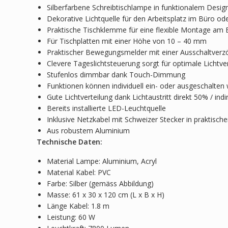
Silberfarbene Schreibtischlampe in funktionalem Desig
Dekorative Lichtquelle für den Arbeitsplatz im Büro o
Praktische Tischklemme für eine flexible Montage am 
Für Tischplatten mit einer Höhe von 10 – 40 mm
Praktischer Bewegungsmelder mit einer Ausschaltverz
Clevere Tageslichtsteuerung sorgt für optimale Lichtve
Stufenlos dimmbar dank Touch-Dimmung
Funktionen können individuell ein- oder ausgeschalten
Gute Lichtverteilung dank Lichtaustritt direkt 50% / ind
Bereits installierte LED-Leuchtquelle
Inklusive Netzkabel mit Schweizer Stecker in praktisch
Aus robustem Aluminium
Technische Daten:
Material Lampe: Aluminium, Acryl
Material Kabel: PVC
Farbe: Silber (gemäss Abbildung)
Masse: 61 x 30 x 120 cm (L x B x H)
Länge Kabel: 1.8 m
Leistung: 60 W