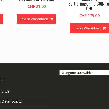
Sortiermaschine COIN fü
CHF
21.00
CHF
CHF
175.00
In den Warenkorb
In den Warenkorb
Kategorie
auswählen
ion
nd wir
 Datenschutz