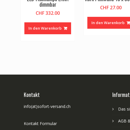
dimmbar
CHF
27.00
CHF
332.00
In den Warenkorb
In den Warenkorb
Kontakt
Informat
info(at)sofort-versand.ch
Das si
AGB &
Kontakt Formular