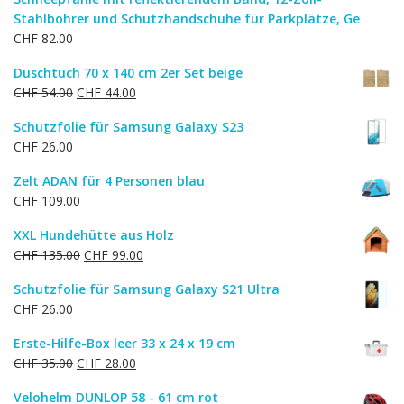
Stahlbohrer und Schutzhandschuhe für Parkplätze, Ge
CHF
82.00
Duschtuch 70 x 140 cm 2er Set beige
Ursprünglicher
Aktueller
CHF
54.00
CHF
44.00
Preis
Preis
Schutzfolie für Samsung Galaxy S23
war:
ist:
CHF
26.00
CHF 54.00
CHF 44.00.
Zelt ADAN für 4 Personen blau
CHF
109.00
XXL Hundehütte aus Holz
Ursprünglicher
Aktueller
CHF
135.00
CHF
99.00
Preis
Preis
Schutzfolie für Samsung Galaxy S21 Ultra
war:
ist:
CHF
26.00
CHF 135.00
CHF 99.00.
Erste-Hilfe-Box leer 33 x 24 x 19 cm
Ursprünglicher
Aktueller
CHF
35.00
CHF
28.00
Preis
Preis
Velohelm DUNLOP 58 - 61 cm rot
war:
ist: