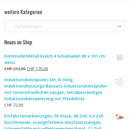
weitere Kategorien
Gartenlampen
×
Neues im Shop
Kommode Metall KLAUS 4 Schubladen 80 x 101 cm
weiss
Ursprünglicher
Aktueller
CHF
212.00
CHF
170.00
Preis
Preis
Induktionsheizspulen-Set, 8-teilig
war:
ist:
Induktionsheizungs-Bausatz Induktionsheizspulen
CHF 212.00
CHF 170.00.
mit Unterschiedlichen Längen, Hitzebeständiges
Induktionsheizwerkzeug mit Flexibilität
CHF
72.00
Einfahrtsmarkierungen, 50 Stück, 48 Zoll, 0,4 Zoll
Durchmesser, orangefarbene Glasfaserstangen,
Schneepfähle mit reflektierendem Band, 12-Zoll-