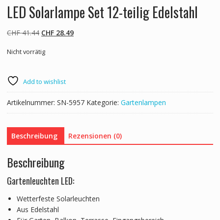
LED Solarlampe Set 12-teilig Edelstahl
Ursprünglicher
Aktueller
CHF
41.44
CHF
28.49
Preis
Preis
Nicht vorrätig
war:
ist:
CHF 41.44
CHF 28.49.
Add to wishlist
Artikelnummer:
SN-5957
Kategorie:
Gartenlampen
Beschreibung
Rezensionen (0)
Beschreibung
Gartenleuchten LED:
Wetterfeste Solarleuchten
Aus Edelstahl