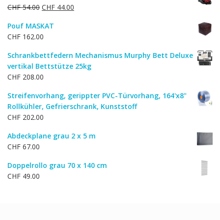
Ursprünglicher
Aktueller
CHF
54.00
CHF
44.00
CHF 35.00
CHF 28.00.
Preis
Preis
Pouf MASKAT
war:
ist:
CHF
162.00
CHF 54.00
CHF 44.00.
Schrankbettfedern Mechanismus Murphy Bett Deluxe
vertikal Bettstütze 25kg
CHF
208.00
Streifenvorhang, gerippter PVC-Türvorhang, 164'x8"
Rollkühler, Gefrierschrank, Kunststoff
CHF
202.00
Abdeckplane grau 2 x 5 m
CHF
67.00
Doppelrollo grau 70 x 140 cm
CHF
49.00