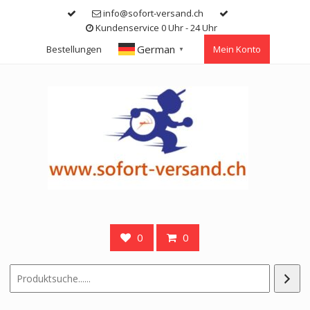
Skip
info@sofort-versand.ch
to
Kundenservice 0 Uhr - 24 Uhr
content
German
Bestellungen
Mein Konto
▼
0
0