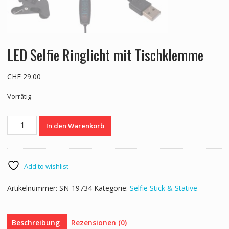
LED Selfie Ringlicht mit Tischklemme
CHF
29.00
Vorrätig
LED
In den Warenkorb
Selfie
Ringlicht
mit
Tischklemme
Add to wishlist
Menge
Artikelnummer:
SN-19734
Kategorie:
Selfie Stick & Stative
Beschreibung
Rezensionen (0)