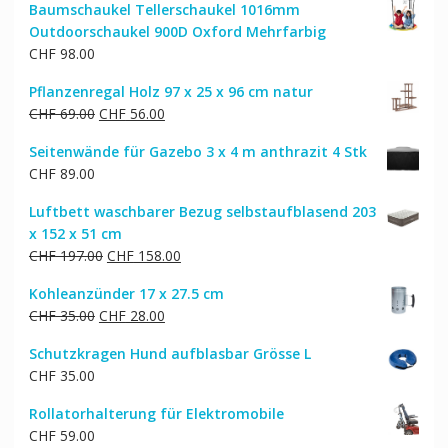
Baumschaukel Tellerschaukel 1016mm
Outdoorschaukel 900D Oxford Mehrfarbig
CHF
98.00
Pflanzenregal Holz 97 x 25 x 96 cm natur
Ursprünglicher
Aktueller
CHF
69.00
CHF
56.00
Preis
Preis
Seitenwände für Gazebo 3 x 4 m anthrazit 4 Stk
war:
ist:
CHF
89.00
CHF 69.00
CHF 56.00.
Luftbett waschbarer Bezug selbstaufblasend 203
x 152 x 51 cm
Ursprünglicher
Aktueller
CHF
197.00
CHF
158.00
Preis
Preis
Kohleanzünder 17 x 27.5 cm
war:
ist:
Ursprünglicher
Aktueller
CHF
35.00
CHF
28.00
CHF 197.00
CHF 158.00.
Preis
Preis
Schutzkragen Hund aufblasbar Grösse L
war:
ist:
CHF
35.00
CHF 35.00
CHF 28.00.
Rollatorhalterung für Elektromobile
CHF
59.00