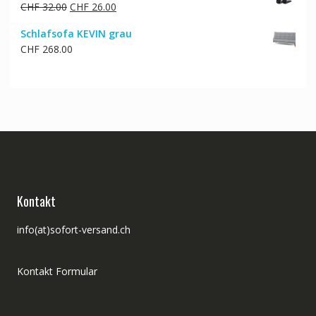
Ursprünglicher
Aktueller
CHF
32.00
CHF
26.00
CHF 30.00
CHF 25.00.
Preis
Preis
Schlafsofa KEVIN grau
war:
ist:
CHF
268.00
CHF 32.00
CHF 26.00.
Kontakt
info(at)sofort-versand.ch
Kontakt Formular