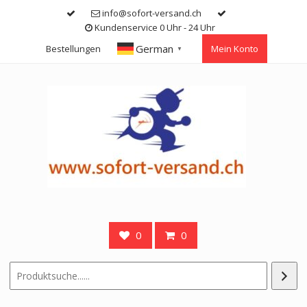
Skip
info@sofort-versand.ch
to
Kundenservice 0 Uhr - 24 Uhr
content
German
Bestellungen
Mein Konto
▼
0
0