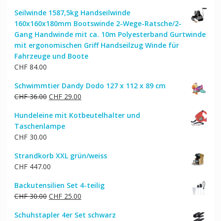
Seilwinde 1587,5kg Handseilwinde
160x160x180mm Bootswinde 2-Wege-Ratsche/2-
Gang Handwinde mit ca. 10m Polyesterband Gurtwinde
mit ergonomischen Griff Handseilzug Winde für
Fahrzeuge und Boote
CHF
84.00
Schwimmtier Dandy Dodo 127 x 112 x 89 cm
Ursprünglicher
Aktueller
CHF
36.00
CHF
29.00
Preis
Preis
Hundeleine mit Kotbeutelhalter und
war:
ist:
Taschenlampe
CHF 36.00
CHF 29.00.
CHF
30.00
Strandkorb XXL grün/weiss
CHF
447.00
Backutensilien Set 4-teilig
Ursprünglicher
Aktueller
CHF
30.00
CHF
25.00
Preis
Preis
Schuhstapler 4er Set schwarz
war:
ist: