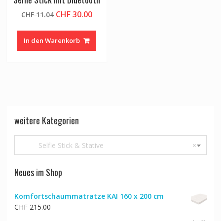
Ursprünglicher
Aktueller
CHF
30.00
CHF
11.04
Preis
Preis
war:
ist:
In den Warenkorb
CHF 11.04
CHF 30.00.
weitere Kategorien
Selfie Stick & Stative
×
Neues im Shop
Komfortschaummatratze KAI 160 x 200 cm
CHF
215.00