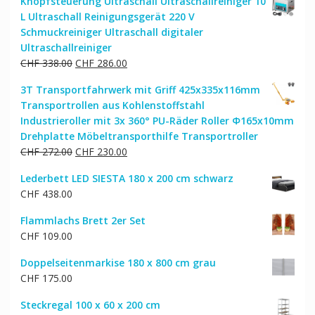
Knopfsteuerung Ultraschall Ultraschallreiniger 10
war:
ist:
L Ultraschall Reinigungsgerät 220 V
CHF 166.00
CHF 140.00.
Schmuckreiniger Ultraschall digitaler
Ultraschallreiniger
Ursprünglicher
Aktueller
CHF
338.00
CHF
286.00
Preis
Preis
3T Transportfahrwerk mit Griff 425x335x116mm
war:
ist:
Transportrollen aus Kohlenstoffstahl
CHF 338.00
CHF 286.00.
Industrieroller mit 3x 360° PU-Räder Roller Ф165x10mm
Drehplatte Möbeltransporthilfe Transportroller
Ursprünglicher
Aktueller
CHF
272.00
CHF
230.00
Preis
Preis
Lederbett LED SIESTA 180 x 200 cm schwarz
war:
ist:
CHF
438.00
CHF 272.00
CHF 230.00.
Flammlachs Brett 2er Set
CHF
109.00
Doppelseitenmarkise 180 x 800 cm grau
CHF
175.00
Steckregal 100 x 60 x 200 cm