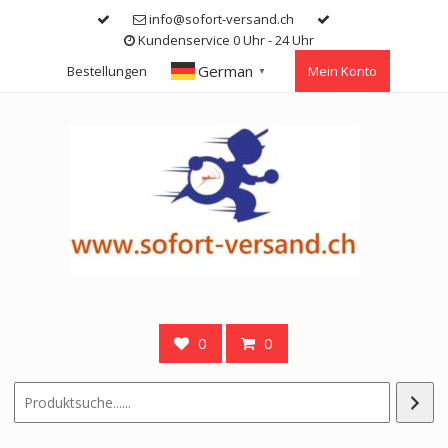
Skip
info@sofort-versand.ch
to
Kundenservice 0 Uhr - 24 Uhr
content
German
Bestellungen
Mein Konto
▼
0
0