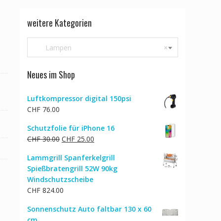
weitere Kategorien
Lampen
×
Neues im Shop
Luftkompressor digital 150psi
CHF
76.00
Schutzfolie für iPhone 16
Ursprünglicher
Aktueller
CHF
30.00
CHF
25.00
Preis
Preis
Lammgrill Spanferkelgrill
war:
ist:
Spießbratengrill 52W 90kg
CHF 30.00
CHF 25.00.
Windschutzscheibe
CHF
824.00
Sonnenschutz Auto faltbar 130 x 60
cm