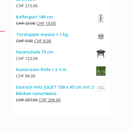
CHF
215.00
Koffergurt 180 cm
Ursprünglicher
Aktueller
CHF
23.00
CHF
19.00
Preis
Preis
Türstopper massiv 1.1 kg
war:
ist:
Ursprünglicher
Aktueller
CHF
9.00
CHF
6.00
CHF 23.00
CHF 19.00.
Preis
Preis
Feuerschale 75 cm
war:
ist:
CHF
122.00
CHF 9.00
CHF 6.00.
Kunstrasen Rolle 1 x 4 m
CHF
96.00
Esstisch Holz JULIET 108 x 65 cm mit 2
Bänken natur/weiss
Ursprünglicher
Aktueller
CHF
257.00
CHF
206.00
Preis
Preis
war:
ist:
CHF 257.00
CHF 206.00.