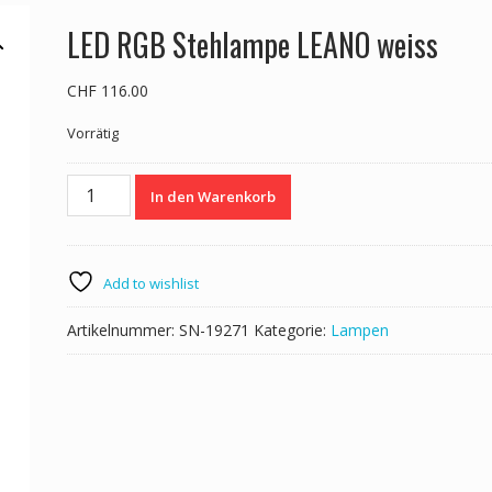
LED RGB Stehlampe LEANO weiss
CHF
116.00
Vorrätig
LED
In den Warenkorb
RGB
Stehlampe
LEANO
weiss
Add to wishlist
Menge
Artikelnummer:
SN-19271
Kategorie:
Lampen