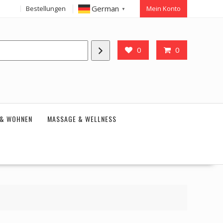
German
Bestellungen
Mein Konto
▼
0
0
 & WOHNEN
MASSAGE & WELLNESS