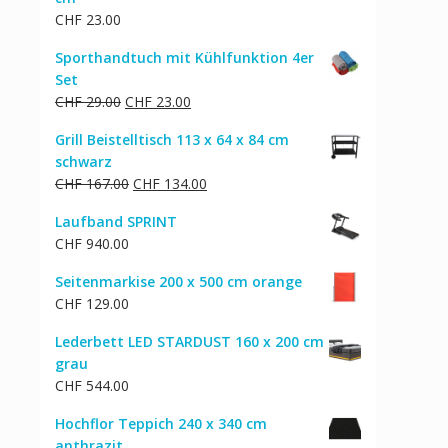
CHF
23.00
Sporthandtuch mit Kühlfunktion 4er
Set
Ursprünglicher
Aktueller
CHF
29.00
CHF
23.00
Preis
Preis
Grill Beistelltisch 113 x 64 x 84 cm
war:
ist:
schwarz
CHF 29.00
CHF 23.00.
Ursprünglicher
Aktueller
CHF
167.00
CHF
134.00
Preis
Preis
Laufband SPRINT
war:
ist:
CHF
940.00
CHF 167.00
CHF 134.00.
Seitenmarkise 200 x 500 cm orange
CHF
129.00
Lederbett LED STARDUST 160 x 200 cm
grau
CHF
544.00
Hochflor Teppich 240 x 340 cm
anthrazit