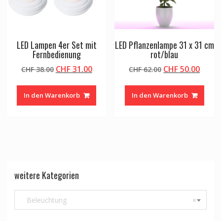
LED Lampen 4er Set mit
LED Pflanzenlampe 31 x 31 cm
Fernbedienung
rot/blau
Ursprünglicher
Aktueller
Ursprünglicher
Aktue
CHF
31.00
CHF
50.00
CHF
38.00
CHF
62.00
Preis
Preis
Preis
Preis
war:
ist:
war:
ist:
In den Warenkorb
In den Warenkorb
CHF 38.00
CHF 31.00.
CHF 62.00
CHF 5
weitere Kategorien
Beleuchtung
×