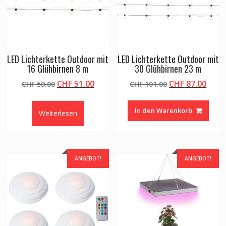
LED Lichterkette Outdoor mit
LED Lichterkette Outdoor mit
16 Glühbirnen 8 m
30 Glühbirnen 23 m
Ursprünglicher
Aktueller
Ursprüngliche
Aktu
CHF
51.00
CHF
87.00
CHF
59.00
CHF
101.00
Preis
Preis
Preis
Preis
war:
ist:
war:
ist:
In den Warenkorb
Weiterlesen
CHF 59.00
CHF 51.00.
CHF 101.00
CHF 8
ANGEBOT!
ANGEBOT!