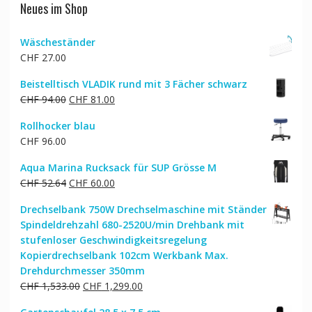
Neues im Shop
Wäscheständer
CHF
27.00
Beistelltisch VLADIK rund mit 3 Fächer schwarz
Ursprünglicher
Aktueller
CHF
94.00
CHF
81.00
Preis
Preis
Rollhocker blau
war:
ist:
CHF
96.00
CHF 94.00
CHF 81.00.
Aqua Marina Rucksack für SUP Grösse M
Ursprünglicher
Aktueller
CHF
52.64
CHF
60.00
Preis
Preis
Drechselbank 750W Drechselmaschine mit Ständer
war:
ist:
Spindeldrehzahl 680-2520U/min Drehbank mit
CHF 52.64
CHF 60.00.
stufenloser Geschwindigkeitsregelung
Kopierdrechselbank 102cm Werkbank Max.
Drehdurchmesser 350mm
Ursprünglicher
Aktueller
CHF
1,533.00
CHF
1,299.00
Preis
Preis