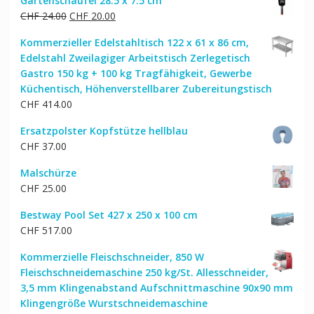
Gartenschaufel 28.5 x 7.5 cm
war:
ist:
Ursprünglicher
Aktueller
CHF
24.00
CHF
20.00
CHF 1,533.00
CHF 1,299.00.
Preis
Preis
Kommerzieller Edelstahltisch 122 x 61 x 86 cm,
war:
ist:
Edelstahl Zweilagiger Arbeitstisch Zerlegetisch
CHF 24.00
CHF 20.00.
Gastro 150 kg + 100 kg Tragfähigkeit, Gewerbe
Küchentisch, Höhenverstellbarer Zubereitungstisch
CHF
414.00
Ersatzpolster Kopfstütze hellblau
CHF
37.00
Malschürze
CHF
25.00
Bestway Pool Set 427 x 250 x 100 cm
CHF
517.00
Kommerzielle Fleischschneider, 850 W
Fleischschneidemaschine 250 kg/St. Allesschneider,
3,5 mm Klingenabstand Aufschnittmaschine 90x90 mm
Klingengröße Wurstschneidemaschine