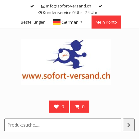
Skip
info@sofort-versand.ch
to
Kundenservice 0 Uhr - 24 Uhr
content
German
Bestellungen
Mein Konto
▼
0
0