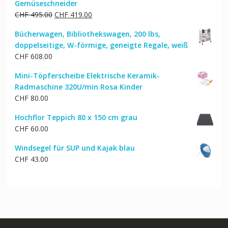
Gemüseschneider
Ursprünglicher
Aktueller
CHF
495.00
CHF
419.00
Preis
Preis
Bücherwagen, Bibliothekswagen, 200 lbs,
war:
ist:
doppelseitige, W-förmige, geneigte Regale, weiß
CHF 495.00
CHF 419.00.
CHF
608.00
Mini-Töpferscheibe Elektrische Keramik-
Radmaschine 320U/min Rosa Kinder
CHF
80.00
Hochflor Teppich 80 x 150 cm grau
CHF
60.00
Windsegel für SUP und Kajak blau
CHF
43.00