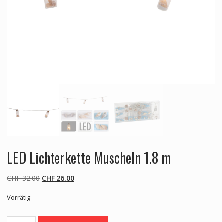
LED Lichterkette Muscheln 1.8 m
Ursprünglicher
Aktueller
CHF
32.00
CHF
26.00
Preis
Preis
Vorrätig
war:
ist:
CHF 32.00
CHF 26.00.
LED