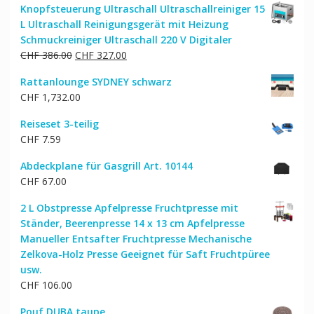
Knopfsteuerung Ultraschall Ultraschallreiniger 15
L Ultraschall Reinigungsgerät mit Heizung
Schmuckreiniger Ultraschall 220 V Digitaler
Ursprünglicher
Aktueller
CHF
386.00
CHF
327.00
Preis
Preis
Rattanlounge SYDNEY schwarz
war:
ist:
CHF
1,732.00
CHF 386.00
CHF 327.00.
Reiseset 3-teilig
CHF
7.59
Abdeckplane für Gasgrill Art. 10144
CHF
67.00
2 L Obstpresse Apfelpresse Fruchtpresse mit
Ständer, Beerenpresse 14 x 13 cm Apfelpresse
Manueller Entsafter Fruchtpresse Mechanische
Zelkova-Holz Presse Geeignet für Saft Fruchtpüree
usw.
CHF
106.00
Pouf DUBA taupe