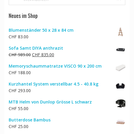
Neues im Shop
Blumenständer 50 x 28 x 84 cm
CHF
83.00
Sofa Samt DIYA anthrazit
Ursprünglicher
Aktueller
CHF
989.00
CHF
835.00
Preis
Preis
Memoryschaummatratze VISCO 90 x 200 cm
war:
ist:
CHF
188.00
CHF 989.00
CHF 835.00.
Kurzhantel System verstellbar 4.5 - 40.8 kg
CHF
293.00
MTB Helm von Dunlop Grösse L schwarz
CHF
55.00
Butterdose Bambus
CHF
25.00