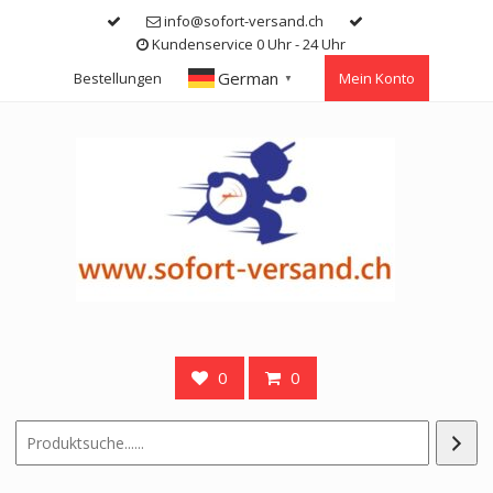
Skip
info@sofort-versand.ch
to
Kundenservice 0 Uhr - 24 Uhr
content
German
Bestellungen
Mein Konto
▼
0
0