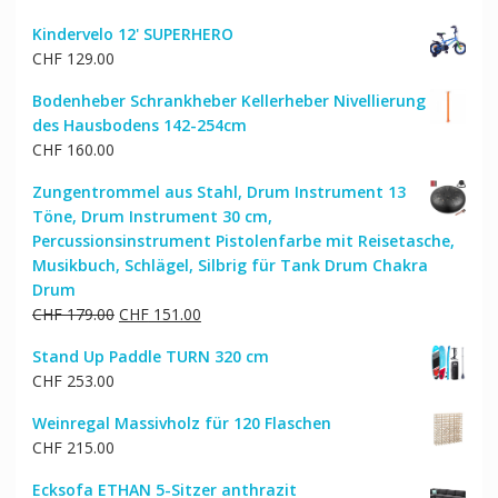
Kindervelo 12' SUPERHERO
CHF
129.00
Bodenheber Schrankheber Kellerheber Nivellierung
des Hausbodens 142-254cm
CHF
160.00
Zungentrommel aus Stahl, Drum Instrument 13
Töne, Drum Instrument 30 cm,
Percussionsinstrument Pistolenfarbe mit Reisetasche,
Musikbuch, Schlägel, Silbrig für Tank Drum Chakra
Drum
Ursprünglicher
Aktueller
CHF
179.00
CHF
151.00
Preis
Preis
Stand Up Paddle TURN 320 cm
war:
ist:
CHF
253.00
CHF 179.00
CHF 151.00.
Weinregal Massivholz für 120 Flaschen
CHF
215.00
Ecksofa ETHAN 5-Sitzer anthrazit