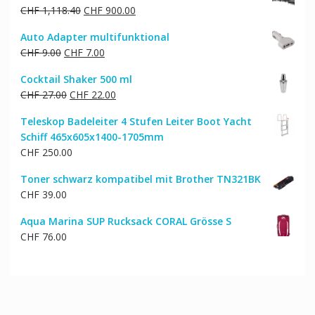
Ursprünglicher
Aktueller
CHF
1,118.40
CHF
900.00
Preis
Preis
Auto Adapter multifunktional
war:
ist:
Ursprünglicher
Aktueller
CHF
9.00
CHF
7.00
CHF 1,118.40
CHF 900.00.
Preis
Preis
Cocktail Shaker 500 ml
war:
ist:
Ursprünglicher
Aktueller
CHF
27.00
CHF
22.00
CHF 9.00
CHF 7.00.
Preis
Preis
Teleskop Badeleiter 4 Stufen Leiter Boot Yacht
war:
ist:
Schiff 465x605x1400-1705mm
CHF 27.00
CHF 22.00.
CHF
250.00
Toner schwarz kompatibel mit Brother TN321BK
CHF
39.00
Aqua Marina SUP Rucksack CORAL Grösse S
CHF
76.00