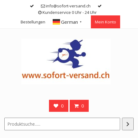
Skip
info@sofort-versand.ch
to
Kundenservice 0 Uhr - 24 Uhr
content
German
Bestellungen
Mein Konto
▼
0
0