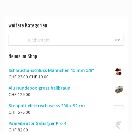
weitere Kategorien
Kurzhanteln
×
Neues im Shop
Schlauchanschluss Männchen 15 mm 5/8“
Ursprünglicher
Aktueller
CHF
23.00
CHF
19.00
Preis
Preis
Alu Hundebox gross hellbraun
war:
ist:
CHF
129.00
CHF 23.00
CHF 19.00.
Stehpult elektrisch weiss 200 x 92 cm
CHF
676.00
Paarvibrator Satisfyer Pro 4
CHF
82.00