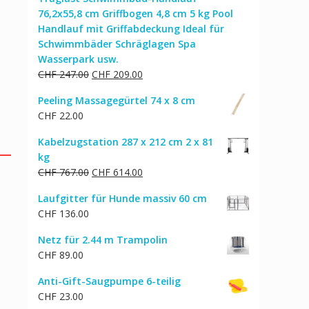
76,2x55,8 cm Griffbogen 4,8 cm 5 kg Pool
Handlauf mit Griffabdeckung Ideal für
Schwimmbäder Schräglagen Spa
Wasserpark usw.
Ursprünglicher
Aktueller
CHF
247.00
CHF
209.00
Preis
Preis
Peeling Massagegürtel 74 x 8 cm
war:
ist:
CHF
22.00
CHF 247.00
CHF 209.00.
Kabelzugstation 287 x 212 cm 2 x 81
kg
Ursprünglicher
Aktueller
CHF
767.00
CHF
614.00
Preis
Preis
Laufgitter für Hunde massiv 60 cm
war:
ist:
CHF
136.00
CHF 767.00
CHF 614.00.
Netz für 2.44 m Trampolin
CHF
89.00
Anti-Gift-Saugpumpe 6-teilig
CHF
23.00