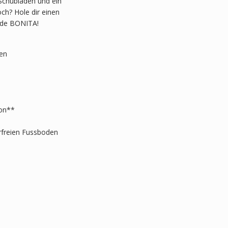
 Schubladen und ein
ch? Hole dir einen
mode BONITA!
en
ion**
rfreien Fussboden