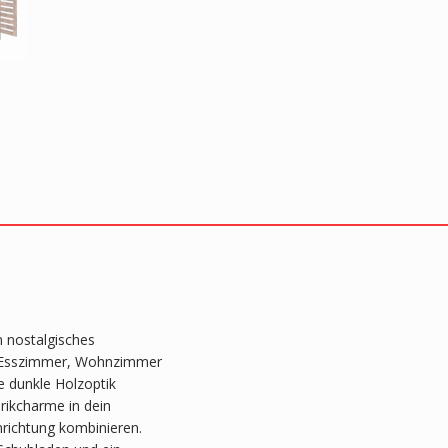
n nostalgisches
m Esszimmer, Wohnzimmer
e dunkle Holzoptik
rikcharme in dein
nrichtung kombinieren.