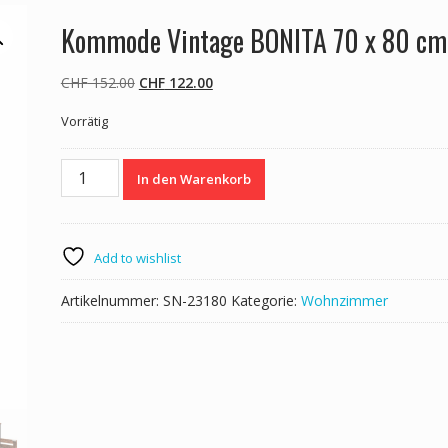
Kommode Vintage BONITA 70 x 80 cm
Ursprünglicher
Aktueller
CHF
152.00
CHF
122.00
Preis
Preis
Vorrätig
war:
ist:
CHF 152.00
CHF 122.00.
Kommode
In den Warenkorb
Vintage
BONITA
70
x
Add to wishlist
80
cm
Artikelnummer:
SN-23180
Kategorie:
Wohnzimmer
Menge