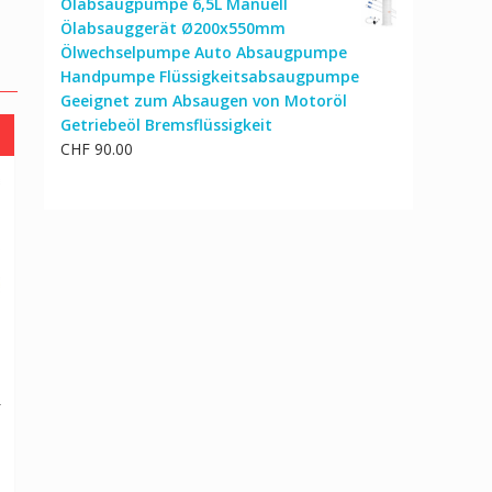
Ölabsaugpumpe 6,5L Manuell
Ölabsauggerät Ø200x550mm
Ölwechselpumpe Auto Absaugpumpe
Handpumpe Flüssigkeitsabsaugpumpe
Geeignet zum Absaugen von Motoröl
Getriebeöl Bremsflüssigkeit
CHF
90.00
cher
Aktueller
0
Preis
ist:
CHF 146.00.