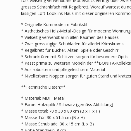
Das vielseitig verwendbare Möbelstück verfügt über zwei
grosses Schrankfach mit Regalbrett. Worauf wartest du no
lässigen Loft-Look ins Haus mit dieser originellen Kom
* Originelle Kommode im Fabrikstil
* Ästhetisches Holz-Metall-Design für moderne Wohnung
* Vielseitig verwendbar in allen Räumen des Hauses
* Zwei grosszügige Schubladen für allerlei Krimskrams
* Regalbrett für Bücher, Akten, Spiele oder Geschirr
* Schranktüren mit Schlitzen sorgen für besondere Optik
* Passt prima zu weiteren Möbeln der **BONITA-Kollekt
* Aus robustem und pflegeleichtem Material
* Nivellierbare Noppen sorgen für guten Stand und kratze
**Technische Daten:**
* Material: MDF, Metall
* Farbe: Holzoptik / Schwarz (gemäss Abbildung)
* Masse total: 70 x 30 x 80 cm (B x T x H)
* Masse Tür: 30 x 51.5 cm (B x H)
* Masse Schublade: 30 x 15 cm (L x B)
* Höhe Standbein: 8 cm