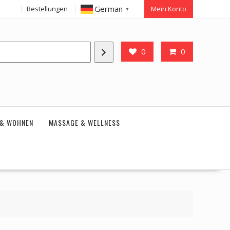
German
Bestellungen
Mein Konto
▼
0
0
 & WOHNEN
MASSAGE & WELLNESS