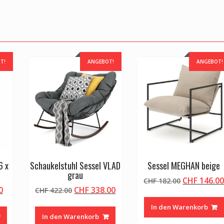
T!
ANGEBOT!
ANGEBOT!
6 x
Schaukelstuhl Sessel VLAD
Sessel MEGHAN beige
grau
Ursprüngli
CHF
146.0
CHF
182.00
licher
Aktueller
Ursprünglicher
Aktueller
0
CHF
338.00
CHF
422.00
Preis
Preis
Preis
Preis
war:
In den Warenkorb
ist:
war:
ist:
CHF 182.00
In den Warenkorb
0
CHF 62.00.
CHF 422.00
CHF 338.00.