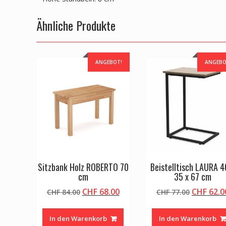
Ähnliche Produkte
ANGEBOT!
ANGEBO
Sitzbank Holz ROBERTO 70
Beistelltisch LAURA 4
cm
35 x 67 cm
Ursprünglicher
Aktueller
Ursprüng
CHF
68.00
CHF
62.0
CHF
84.00
CHF
77.00
Preis
Preis
Preis
war:
ist:
war:
In den Warenkorb
In den Warenkorb
CHF 84.00
CHF 68.00.
CHF 77.0