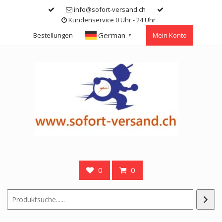
Skip
info@sofort-versand.ch
to
Kundenservice 0 Uhr - 24 Uhr
content
German
Bestellungen
Mein Konto
▼
0
0