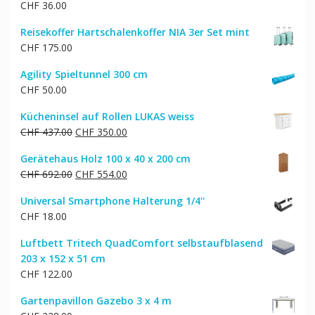
CHF
36.00
Reisekoffer Hartschalenkoffer NIA 3er Set mint
CHF
175.00
Agility Spieltunnel 300 cm
CHF
50.00
Kücheninsel auf Rollen LUKAS weiss
Ursprünglicher
Aktueller
CHF
437.00
CHF
350.00
Preis
Preis
Gerätehaus Holz 100 x 40 x 200 cm
war:
ist:
Ursprünglicher
Aktueller
CHF
692.00
CHF
554.00
CHF 437.00
CHF 350.00.
Preis
Preis
Universal Smartphone Halterung 1/4''
war:
ist:
CHF
18.00
CHF 692.00
CHF 554.00.
Luftbett Tritech QuadComfort selbstaufblasend
203 x 152 x 51 cm
CHF
122.00
Gartenpavillon Gazebo 3 x 4 m