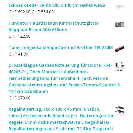
Eckbank Leder ERIKA 205 x 140 cm rechts weiss
Ursprünglicher
Aktueller
CHF
692.00
CHF
554.00
Preis
Preis
Hundetor Haustierzaun Kinderschutzgitter
war:
ist:
Klappbar Braun 508x610mm
CHF 692.00
CHF 554.00.
CHF
122.00
Toner magenta kompatibel mit Brother TN-230M
CHF
41.00
Drosselklappe Gashebelsteuerung für Boote, 704-
48205-P1, Oben Montierte Außenbord-
Fernbedienungsbox für Yamaha 4-Takt, Marine-
Gashebelsteuerungsbox mit Power-Trimm-Schalter &
144 cm Kabelbaum
CHF
270.00
Regalhalterung, 160 x 100 x 45 mm, 6 Stück,
robuste schwebende Regalträger, Halterungen für
Regale, 5 mm dicke mattschwarze L-Regalhalter,
Regalhalterungen aus Stahl mit 72,6 kg Tragkraft