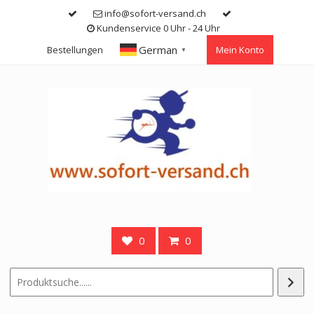
Skip
info@sofort-versand.ch
to
Kundenservice 0 Uhr - 24 Uhr
content
German
Bestellungen
Mein Konto
▼
0
0