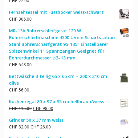
CHF
22.00
Fernsehsessel mit Fusshocker weiss/schwarz
CHF
306.00
MR-13A Bohrerschleifgerät 120 W
Bohrerschleifmaschine 4500 U/min Schärfstation
Stahl Bohrerschärfgerät 95-135° Einstellbarer
Spitzenwinkel 11 Spannzangen Geeignet für
Bohrerdurchmesser φ3–13 mm
CHF
648.00
Bettwäsche 3-teilig 65 x 65 cm + 200 x 210 cm
olive
CHF
56.00
Küchenregal 80 x 97 x 35 cm hellbraun/weiss
Ursprünglicher
Aktueller
CHF
115.00
CHF
98.00
Preis
Preis
Grinder 50 x 37 mm weiss
war:
ist:
Ursprünglicher
Aktueller
CHF
32.00
CHF
26.00
CHF 115.00
CHF 98.00.
Preis
Preis