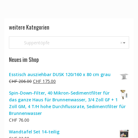
weitere Kategorien
Suppentöpfe
×
Neues im Shop
Esstisch ausziehbar DUSK 120/160 x 80 cm grau
Ursprünglicher
Aktueller
CHF
206.00
CHF
175.00
Preis
Preis
Spin-Down-Filter, 40 Mikron-Sedimentfilter für
war:
ist:
das ganze Haus für Brunnenwasser, 3/4 Zoll GF + 1
CHF 206.00
CHF 175.00.
Zoll GM, 4 T/H hohe Durchflussrate, Sedimentfilter für
Brunnenwasser
CHF
76.00
Wandtafel Set 14-teilig