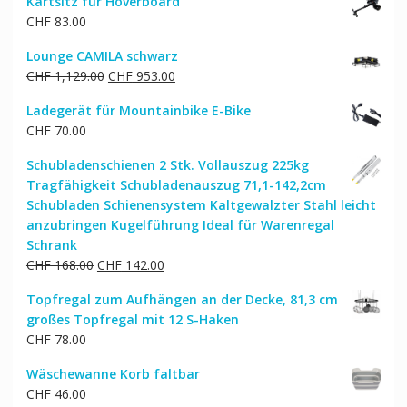
Kartsitz für Hoverboard
war:
ist:
CHF
83.00
CHF 32.00
CHF 26.00.
Lounge CAMILA schwarz
Ursprünglicher
Aktueller
CHF
1,129.00
CHF
953.00
Preis
Preis
Ladegerät für Mountainbike E-Bike
war:
ist:
CHF
70.00
CHF 1,129.00
CHF 953.00.
Schubladenschienen 2 Stk. Vollauszug 225kg
Tragfähigkeit Schubladenauszug 71,1-142,2cm
Schubladen Schienensystem Kaltgewalzter Stahl leicht
anzubringen Kugelführung Ideal für Warenregal
Schrank
Ursprünglicher
Aktueller
CHF
168.00
CHF
142.00
Preis
Preis
Topfregal zum Aufhängen an der Decke, 81,3 cm
war:
ist:
großes Topfregal mit 12 S-Haken
CHF 168.00
CHF 142.00.
CHF
78.00
Wäschewanne Korb faltbar
CHF
46.00